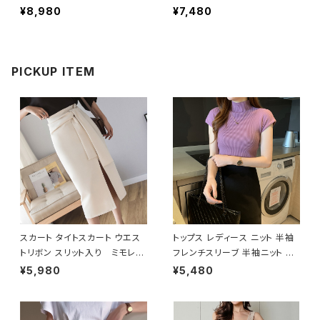
夏 秋 冬 長袖ラッシュガー
黒 長袖ラッシュガード カッ
¥8,980
¥7,480
ド カップ付きトップス ショ
プ付き ワンピース水着 長
ートパンツ ショーツ パンツ
袖 フィットネスウェア オー
ボタニカル柄 長袖 短パン
ルインワン水着 スイムウェ
ショーパン 花柄 フィットネ
ア トップス 大きいサイズ 日
PICKUP ITEM
スウェア セットアップ ビキ
焼け予防 水着 水泳 プール
ニ インナーパンツ スイムウ
ビーチ 海 アウトドア リゾー
ェア トップス 大きいサイズ
ト ヨガウェア フィットネス
水着 水泳 プール ビーチ 海
ダイエット トレーニングウェ
アウトドア リゾート ヨガウ
ア スポーツウェア ランニン
ェア フィットネス ダイエット
グウェア カジュアル OL 20
トレーニングウェア スポー
代 30代 40代 50代 K-M0
ツウェア ランニングウェア
007
カジュアル OL 20代 30代
40代 50代 K-M0005
スカート タイトスカート ウエス
トップス レディース ニット 半袖
トリボン スリット入り ミモレス
フレンチスリーブ 半袖ニット ハ
カート ミディアム スリット ひざ
イネック リブニット 春 夏 春夏
¥5,980
¥5,480
下 ひざ丈 ブラック アイボリー
サマーニット ホワイト ライトパ
黒 C-SAW0013
ープル ベージュ グレー テラコッ
タ ピンク アイボリー ライトブル