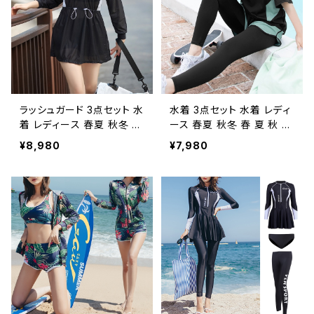
ーチ 海 アウトドア リゾート
ウェア 大きいサイズ 水着
コーヒー カジュアル OL 2
水泳 プール ビーチ 海 アウ
0代 30代 40代 50代 K-M
トドア リゾート ライトブルー
0023
カジュアル OL 20代 30代
40代 50代 K-M0021
ラッシュガード 3点セット 水
水着 3点セット 水着 レディ
着 レディース 春夏 秋冬 春
ース 春夏 秋冬 春 夏 秋 冬
夏 秋 冬 黒 長袖ラッシュガ
半袖トップス ラッシュガード
¥8,980
¥7,980
ード パーカー インナートッ
インナートップス レギンス
プス ショートパンツ ブラトッ
トップス 無地 半袖 フィット
プ ビキニトップス 長袖 フィ
ネスウェア セットアップ ス
ットネスウェア セットアップ
イムウェア トップス 大きい
スイムウェア トップス 大き
サイズ 水着 水泳 プール ビ
いサイズ 水着 水泳 プール
ーチ 海 アウトドア リゾート
ビーチ 海 アウトドア リゾー
ヨガウェア フィットネス ヨ
ト ヨガウェア フィットネス
ガレギンス ネイビー ダイエ
ヨガレギンス ブラック ダイ
ット トレーニングウェア ス
エット トレーニングウェア
ポーツウェア ランニングウ
スポーツウェア ランニング
ェア カジュアル OL 20代 3