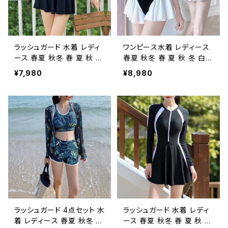
ア スポーツウェア ランニン
ーニングウェア スポーツウ
グウェア カジュアル OL 20
ェア ランニングウェア カジ
代 30代 40代 50代 K-M0
ュアル OL 20代 30代 40
007
代 50代 K-M0009
ラッシュガード 水着 レディ
ワンピース水着 レディース
ース 春夏 秋冬 春 夏 秋 冬
春夏 秋冬 春 夏 秋 冬 白
白 黒 長袖ラッシュガード
黒 カップ付き ワンピース水
¥7,980
¥8,980
カップ付き ワンピース水着
着 長袖 ワンピ水着 フィット
長袖 フィットネスウェア オ
ネスウェア スイムウェア オ
ールインワン水着 スイムウ
ールインワン水着 バンドゥ
ェア トップス 大きいサイズ
水着 バイカラー 大きいサイ
日焼け予防 水着 水泳 プー
ズ 水着 水泳 プール ビーチ
ル ビーチ 海 アウトドア リ
海 アウトドア リゾート ダイ
ゾート ヨガウェア フィット
エット トレーニングウェア
ネス ダイエット トレーニン
スポーツウェア ランニング
グウェア スポーツウェア ラ
ウェア カジュアル OL 20代
ンニングウェア カジュアル
30代 40代 50代 K-M000
OL 20代 30代 40代 50代
8
K-M0006
ラッシュガード 4点セット 水
ラッシュガード 水着 レディ
着 レディース 春夏 秋冬 春
ース 春夏 秋冬 春 夏 秋 冬