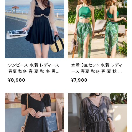
水着 フリル シャギー スイム
ェア スイムウェア オールイ
ウェア 大きいサイズ 水着
ンワン水着 ホワイト水着 バ
水泳 プール ビーチ 海 アウ
ンドゥ 水着 大きいサイズ 水
トドア リゾート コーヒー カ
着 水泳 プール ビーチ 海
ーキ カジュアル OL 20代
アウトドア リゾート ダイエ
30代 40代 50代 K-M002
ット ホワイト トレーニング
4
ウェア スポーツウェア ラン
ニングウェア カジュアル OL
20代 30代 40代 50代 K-
M0011
ワンピース 水着 レディース
水着 3点セット 水着 レディ
春夏 秋冬 春 夏 秋 冬 黒
ース 春夏 秋冬 春 夏 秋 冬
シースルーワンピース水着
トップス ショートパンツ パ
¥8,980
¥7,980
ワンピース水着 シースルー
レオ ビキニ トップス エスニ
長袖 水着 長袖ワンピ 水着
ック柄 体型カバー フィット
フリル フレアワンピ スイム
ネスウェア セットアップ ス
ウェア 大きいサイズ 水着
イムウェア トップス 大きい
水泳 プール ビーチ 海 アウ
サイズ 水着 水泳 プール ビ
トドア リゾート ブラック カ
ーチ 海 アウトドア リゾート
ーキ カジュアル OL 20代
ヨガウェア フィットネス ヨ
30代 40代 50代 K-M001
ガレギンス テラコッタ グリ