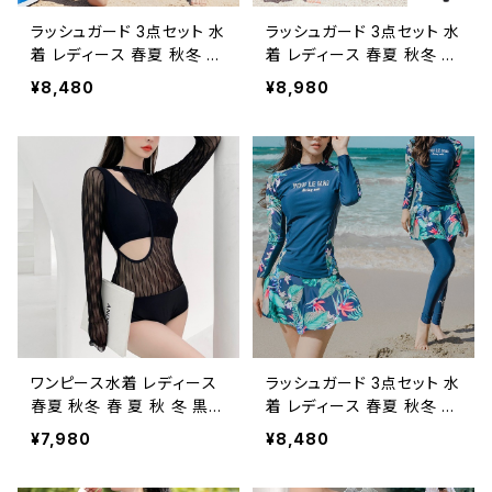
ウェア カジュアル OL 20代
0代 40代 50代 K-M0015
30代 40代 50代 K-M001
ラッシュガード 3点セット 水
ラッシュガード 3点セット 水
6
着 レディース 春夏 秋冬 春
着 レディース 春夏 秋冬 春
夏 秋 冬 長袖ラッシュガー
夏 秋 冬 長袖ラッシュガー
¥8,480
¥8,980
ド カップ付きトップス ショ
ド ショーツ レギンス スカー
ートパンツ ボタニカル柄 長
ト ボタニカル柄 長袖 フィッ
袖 短パン ショーパン 花柄
トネスウェア セットアップ
フィットネスウェア セットア
スイムウェア トップス 大き
ップ スイムウェア ビキニ ト
いサイズ 水着 水泳 プール
ップス 大きいサイズ 水着
ビーチ 海 アウトドア リゾー
水泳 プール ビーチ 海 アウ
ト ヨガウェア フィットネス
トドア リゾート ヨガウェア
ヨガレギンス ネイビー ダイ
フィットネス ヨガレギンス
エット トレーニングウェア
ネイビー ダイエット トレー
スポーツウェア ランニング
ニングウェア スポーツウェ
ウェア カジュアル OL 20代
ア ランニングウェア カジュ
30代 40代 50代 K-M000
アル OL 20代 30代 40代
3
ワンピース水着 レディース
ラッシュガード 3点セット 水
50代 K-M0004
春夏 秋冬 春 夏 秋 冬 黒
着 レディース 春夏 秋冬 春
カップ付き ワンピース水着
夏 秋 冬 長袖ラッシュガー
¥7,980
¥8,480
長袖 ワンピ水着 千鳥柄ワ
ド インナー付きスカート レ
ンピース水着 フィットネス
ギンス スカート ボタニカル