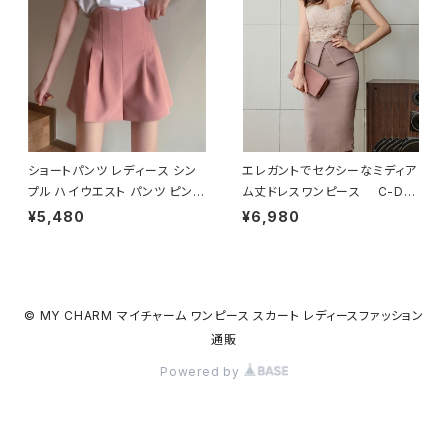
ー ブラック セーター C-TSS
0007
ショートパンツ レディース シン
エレガントでセクシーなミディア
プル ハイウエスト パンツ ピンク
ム丈ドレスワンピース C-DS
ライトパープル ホワイト キュロ
S1004
¥5,480
¥6,980
ット ボトムス グレー ブラック 黒
白 春 夏 春夏 キュロットパンツ
ショート丈 ミニ丈 ショート丈パ
ンツ C-PSS0001
© MY CHARM マイチャーム ワンピース スカート レディースファッション
通販
Powered by