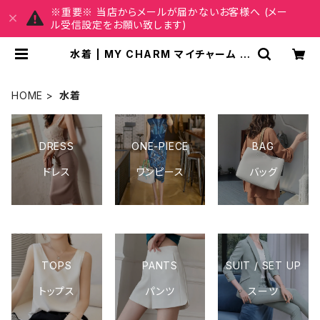
※重要※ 当店からメールが届かないお客様へ (メー
ル受信設定をお願い致します)
水着 | MY CHARM マイチャーム ワ
ンピース スカート レディースファッシ
ョン 通販
HOME
水着
DRESS
ONE-PIECE
BAG
ドレス
ワンピース
バッグ
TOPS
PANTS
SUIT / SET UP
トップス
パンツ
スーツ