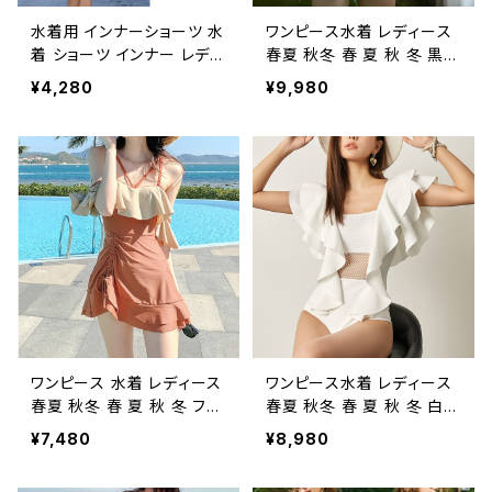
水着用 インナーショーツ 水
ワンピース水着 レディース
着 ショーツ インナー レディ
春夏 秋冬 春 夏 秋 冬 黒
ース 下着 春 夏 春夏 黒 白
白 カップ付き ワンピース水
¥4,280
¥9,980
スイムウエア レディースイ
着 長袖 ワンピ水着 千鳥柄
ンナー フルバック スタンダ
ワンピース水着 フィットネ
ード 透け防止 アンダー フ
スウェア 千鳥格子 スイムウ
ルバックショーツ 下着 ラン
ェア オールインワン水着 ブ
ジェリー 重ね着 競泳用 ビ
ラック水着 バンドゥ 水着 バ
キニ用 ビーチグッズ ブラッ
イカラー 大きいサイズ 水着
ク ホワイト ベージュ シンプ
水泳 プール ビーチ 海 アウ
ル 韓国 女性用 婦人用 C-I
トドア リゾート ダイエット
SS0007
ブラック トレーニングウェア
スポーツウェア ランニング
ウェア カジュアル OL 20代
30代 40代 50代 K-M0012
ワンピース 水着 レディース
ワンピース水着 レディース
春夏 秋冬 春 夏 秋 冬 フリ
春夏 秋冬 春 夏 秋 冬 白
ルワンピース水着 ワンピー
カップ付き ワンピース水着
¥7,480
¥8,980
ス水着 キャミソールワンピ
長袖 ワンピ水着 フリルワン
ース 水着 キャミワンピ水着
ピース水着 フィットネスウ