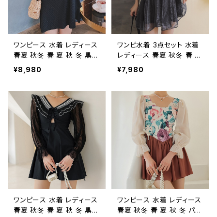
8
ーン ダイエット トレーニン
グウェア スポーツウェア ラ
ンニングウェア カジュアル
OL 20代 30代 40代 50代
K-M0014
ワンピース 水着 レディース
ワンピ水着 3点セット 水着
春夏 秋冬 春 夏 秋 冬 黒
レディース 春夏 秋冬 春 夏
白 ホルターネック スリット
秋 冬 黒 シースルーワンピ
¥8,980
¥7,980
ワンピース水着 ホルターネ
ース水着 ワンピース水着
ック水着 スリットワンピ ワ
シースルー バンドゥビキニ
ンピース水着 シースルー
スカート ショートパンツ タ
半袖水着 ワンピース 半袖
ンキニ セパレート ビキニト
水着 水着 フリル フレアワン
ップス 長袖 セットアップ ス
ピ スイムウェア 大きいサイ
イムウェア トップス 大きい
ズ 水着 水泳 プール ビーチ
サイズ 水着 水泳 プール ビ
海 アウトドア リゾート ブラ
ーチ 海 アウトドア リゾート
ック アイボリー カジュアル
ブラック ピンク ダイエット
OL 20代 30代 40代 50代
カジュアル OL 20代 30代
K-M0022
40代 50代 K-M0017
ワンピース 水着 レディース
ワンピース 水着 レディース
春夏 秋冬 春 夏 秋 冬 黒
春夏 秋冬 春 夏 秋 冬 パフ