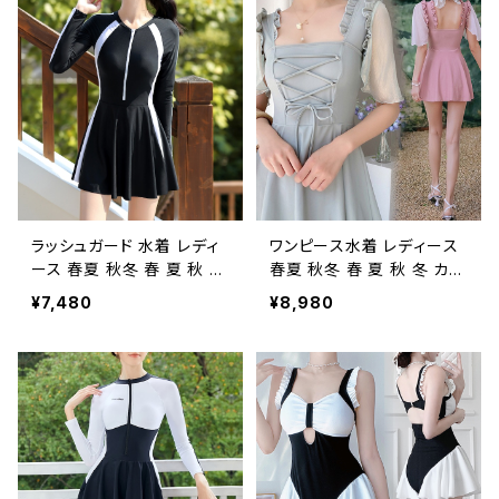
ウェア 千鳥格子 スイムウェ
柄 長袖 フィットネスウェア
ア オールインワン水着 ブラ
セットアップ スイムウェア ト
ック水着 バンドゥ レース シ
ップス 大きいサイズ 水着
ースルー 水着 大きいサイ
水泳 プール ビーチ 海 アウ
ズ 水着 水泳 プール ビーチ
トドア リゾート ヨガウェア
海 アウトドア リゾート ダイ
フィットネス ヨガレギンス
エット ブラック トレーニング
ネイビー ダイエット トレー
ウェア スポーツウェア ラン
ニングウェア スポーツウェ
ニングウェア カジュアル OL
ア ランニングウェア カジュ
20代 30代 40代 50代 K-
アル OL 20代 30代 40代
M0013
50代 K-M0002
ラッシュガード 水着 レディ
ワンピース水着 レディース
ース 春夏 秋冬 春 夏 秋 冬
春夏 秋冬 春 夏 秋 冬 カッ
黒 長袖ラッシュガード カッ
プ付き ワンピース水着 長
¥7,480
¥8,980
プ付き ワンピース水着 長
袖 ワンピ水着 フィットネス
袖 フィットネスウェア オー
ウェア ボクサーパンツ一体
ルインワン水着 スイムウェ
型 スイムウェア オールイン
ア トップス 大きいサイズ 日
ワン水着 バンドゥ 水着 バイ
焼け予防 水着 水泳 プール
カラー 大きいサイズ 水着
ビーチ 海 アウトドア リゾー
ピンク ライトグリーン 水泳
ト ヨガウェア フィットネス
プール ビーチ 海 アウトド
ダイエット トレーニングウェ
ア リゾート ダイエット トレ