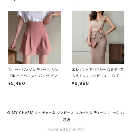
下 ひざ丈 ブラック アイボリー
サマーニット ホワイト ライトパ
黒 C-SAW0013
ープル ベージュ グレー テラコッ
タ ピンク アイボリー ライトブル
ー ブラック セーター C-TSS
0007
ショートパンツ レディース シン
エレガントでセクシーなミディア
プル ハイウエスト パンツ ピンク
ム丈ドレスワンピース C-DS
ライトパープル ホワイト キュロ
S1004
¥5,480
¥6,980
ット ボトムス グレー ブラック 黒
白 春 夏 春夏 キュロットパンツ
ショート丈 ミニ丈 ショート丈パ
ンツ C-PSS0001
© MY CHARM マイチャーム ワンピース スカート レディースファッション
通販
Powered by