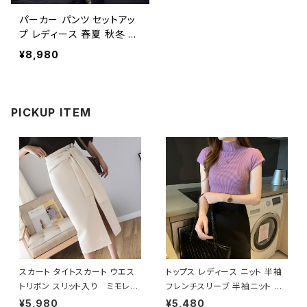
パーカー パンツ セットアッ
プ レディース 春夏 秋冬 春
夏 秋 冬 2点セット 上下セ
¥8,980
ット ジャージ ダンスウェア
部屋着 花柄 パンツ ルーム
ウェア ジャージ上下 セレブ
ランニング ダンス フィットネ
PICKUP ITEM
スウェア ヨガウェア フィット
ネス ジム ダンスパンツ ヨ
ガパンツ スポーツウェア レ
ギンス フィットネスウェア
ヨガウェア大人 カジュアル
10代 20代 30代 40代 C-
WAW1041
スカート タイトスカート ウエス
トップス レディース ニット 半袖
トリボン スリット入り ミモレス
フレンチスリーブ 半袖ニット ハ
カート ミディアム スリット ひざ
イネック リブニット 春 夏 春夏
¥5,980
¥5,480