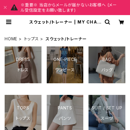
※重要※ 当店からメールが届かないお客様へ (メー
ル受信設定をお願い致します)
スウェット/トレーナー | MY CHAR
M マイチャーム ワンピース スカート
レディースファッション 通販
HOME
トップス
スウェット/トレーナー
DRESS
ONE-PIECE
BAG
ドレス
ワンピース
バッグ
TOPS
PANTS
SUIT / SET UP
トップス
パンツ
スーツ