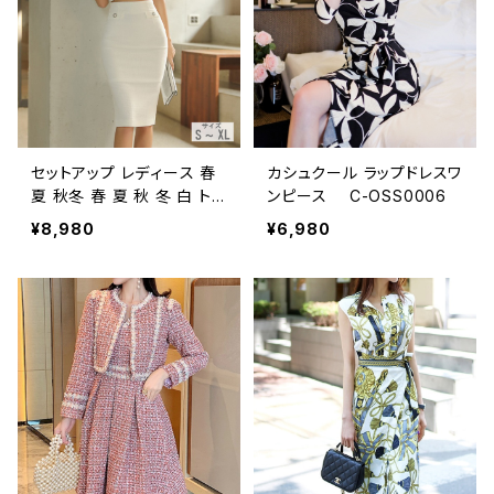
ィスカジュアル 韓国風 キャ
アルワンピ グリーン オフィ
バドレス ナイトドレス ナイト
スカジュアル シンプル ドレ
ワンピ 上品 ブラック 大人
ス オフィス 大人 カジュア
カジュアル 10代 20代 30
ル 10代 20代 30代 40代
代 40代 C-OSS0101
C-DSS1024
セットアップ レディース 春
カシュクール ラップドレスワ
夏 秋冬 春 夏 秋 冬 白 トッ
ンピース C-OSS0006
プス タイトスカート ショー
¥8,980
¥6,980
トトップス スーツ 上下セッ
ト 2点セット パフスリーブ
女性用トップス スーツスカ
ート タイトスカート ショー
ト丈トップス キャバドレス ミ
ディアム ドレス ミモレ丈ス
カート ひざ丈 学校行事 セ
ットアップ オフィス スカー
ト ミディアムスカート ペン
シルスカート OL オフィスカ
ジュアル 結婚式 パーティ