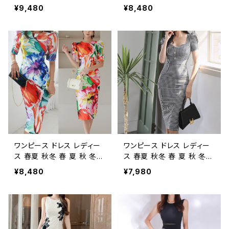
黒 ドレスワンピース ドレス
レスワンピース ドレス フレ
¥9,480
¥8,480
フレアワンピース ひざ丈 膝
アワンピース ノースリーブ
丈 ミディアム 七分袖 チェッ
Aライン Vネック ひざ丈 フ
ク柄 ファスナー スリット 7
レアワンピ Aラインワンピ ワ
分袖 タイト タイトワンピ ミ
ンピドレス ミモレ丈ワンピ
ディアムワンピ ミモレドレス
ース OL エレガント 小花柄
ミディアムドレス ワンピドレ
フォーマル 大きいサイズ き
ス タイトワンピース OL エ
れいめ タイト ドレスワンピ
レガント ファスナー フォー
ース お呼ばれ 韓国 ファッ
マル 大きいサイズ きれいめ
ション オフィスカジュアル
ドレスワンピース お呼ばれ
韓国風 キャバドレス ナイト
韓国 ファッション オフィス
ドレス ナイトワンピ 上品 ア
カジュアル 韓国風 キャバド
イボリー 大人 カジュアル 1
レス ナイトドレス ナイトワン
0代 20代 30代 40代 C-O
ワンピース ドレス レディー
ワンピース ドレス レディー
ピ カジュアル 20代 30代
SS0115
ス 春夏 秋冬 春 夏 秋 冬
ス 春夏 秋冬 春 夏 秋 冬
40代
青 赤 ドレスワンピース ドレ
黒 ドレスワンピース ドレス
¥8,480
¥7,980
ス タイトワンピース 半袖 パ
タイトワンピース 半袖 パフ
フスリーブ 花柄 フラワープ
スリーブ ギンガムチェック
リント 花柄ワンピ ひざ丈 タ
ひざ丈 スリット タイトドレス
イトドレス タイトドレス 半袖
タイトドレス ワンピドレス ス
ワンピ ワンピドレス スクエ
クエアネック ミモレ丈ワン