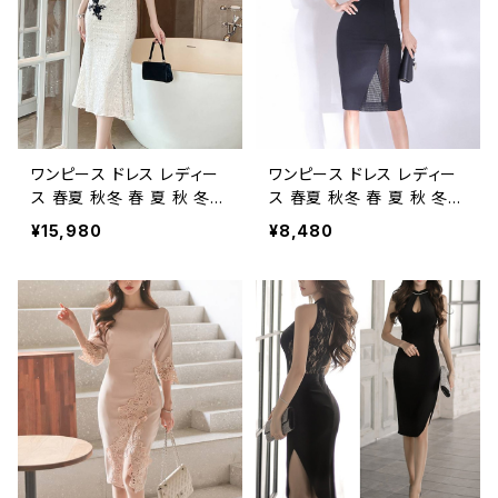
アネック ミモレ丈ワンピー
ピース OL エレガント フォ
ス OL エレガント フォーマ
ーマル 大きいサイズ きれい
ル 大きいサイズ きれいめ
め タイト ドレスワンピース
タイト ドレスワンピース お
お呼ばれ 韓国 ファッション
呼ばれ 韓国 ファッション オ
オフィスカジュアル 韓国風
フィスカジュアル 韓国風 キ
キャバドレス ナイトドレス ナ
ャバドレス ナイトドレス ナイ
イトワンピ 上品 ブラック 大
トワンピ 上品 10代 20代 3
人 カジュアル 10代 20代 3
ワンピース ドレス レディー
ワンピース ドレス レディー
0代 40代 C-OSS0113
0代 40代 C-OSS0112
ス 春夏 秋冬 春 夏 秋 冬
ス 春夏 秋冬 春 夏 秋 冬
黒 ドレスワンピース ドレス
黒 ドレスワンピース ドレス
¥15,980
¥8,480
タイトワンピース ノースリー
タイトワンピース ノースリー
ブ ひざ丈 スリット タイトド
ブ ひざ丈 スリット タイトド
レス メッシュ タイトドレス
レス メッシュ タイトドレス
ノースリーブワンピ ワンピド
ノースリーブワンピ ワンピド
レス ミモレ丈ワンピース OL
レス ミモレ丈ワンピース OL
エレガント フォーマル 大き
エレガント フォーマル 大き
いサイズ きれいめ タイト ド
いサイズ きれいめ タイト ド
レスワンピース お呼ばれ 韓
レスワンピース お呼ばれ 韓
国 ファッション オフィスカ
国 ファッション オフィスカ
ジュアル 韓国風 キャバドレ
ジュアル 韓国風 キャバドレ
ス ナイトドレス ナイトワンピ
ス ナイトドレス ナイトワンピ