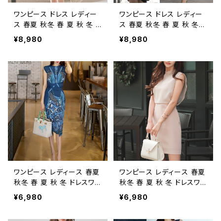
上品 ブラック 大人 カジュ
上品 ブラック 大人 カジュ
アル 10代 20代 30代 40
アル 10代 20代 30代 40
ワンピース ドレス レディー
ワンピース ドレス レディー
代 C-OSS0111
代 C-OSS0110
ス 春夏 秋冬 春 夏 秋 冬 ド
ス 春夏 秋冬 春 夏 秋 冬
レスワンピース ドレス タイ
黒 ドレスワンピース ドレス
¥8,980
¥8,980
トワンピース レース袖 ひざ
タイトワンピース オープン
丈 スリット タイトドレス レ
バスト ひざ丈 スリット タイ
ース タイトドレス 総レース
トドレス レース タイトドレス
ワンピドレス ミモレ丈ワンピ
総レース ワンピドレス ミモ
ース OL レース エレガント
レ丈ワンピース OL レース
フォーマル 大きいサイズ き
エレガント フォーマル 大き
れいめ タイト ドレスワンピ
いサイズ きれいめ タイト ド
ース お呼ばれ 韓国 ファッ
レスワンピース お呼ばれ 韓
ション オフィスカジュアル
国 ファッション オフィスカ
韓国風 キャバドレス ナイト
ジュアル 韓国風 キャバドレ
ドレス ナイトワンピ 上品 ベ
ス ナイトドレス ナイトワンピ
ージュ 大人 カジュアル 10
上品 ブラック 大人 カジュ
代 20代 30代 40代 C-OS
アル 10代 20代 30代 40
ワンピース レディース 春夏
ワンピース レディース 春夏
S0109
代 C-OSS0108
秋冬 春 夏 秋 冬 ドレスワン
秋冬 春 夏 秋 冬 ドレスワン
ピース ドレス タイトワンピ
ピース ドレス ノースリーブ
¥6,980
¥6,980
ース ひざ丈 タイトドレス ミ
ひざ丈 タイトワンピース OL
モレ丈ワンピース デザイン
無地ワンピース きれいめ ド