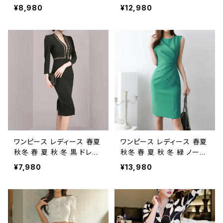
レスワンピース ドレス タイ
レス ワンピース ラメ ミモレ
¥8,980
¥12,980
トワンピース 長袖 ひざ丈
丈ドレス きらきら ラメドレス
スリット タイトドレス レイヤ
ひざ丈 Vネック ドレスワン
ード タイトドレス ワンピドレ
ピース ミディアムドレス タ
ス ミモレ丈ワンピース OL
イトワンピース ショートドレ
きれいめ タイト ドレスワン
ス ナイトドレス ロングドレ
ピース お呼ばれ 韓国 ファ
ス ヒザ下ワンピース キャバ
ッション オフィスカジュアル
ドレス キャバ嬢 韓国 ワンピ
韓国風 キャバドレス ナイト
ドレス ブラック パープル ワ
ドレス ナイトワンピ 上品 ベ
ンピースドレス OL 結婚式
ージュ 大人 カジュアル 10
パーティー お呼ばれ パー
代 20代 30代 40代 C-OS
ティードレス パーティドレス
S0102
S M L 10代 20代 30代 40
代 C-OSS0091
ワンピース レディース 春夏
ワンピース レディース 春夏
秋冬 春 夏 秋 冬 黒 ドレス
秋冬 春 夏 秋 冬 緑 ノース
ワンピース ドレス タイトワ
リーブ ドレス タイトワンピ
¥7,980
¥13,980
ンピース 七分袖 ひざ丈 ス
ース ミディアムワンピース
リット タイトドレス ミモレ丈
ワンピースドレス ひざ丈ワ
ワンピース OL きれいめ タ
ンピ ドレスワンピース ロン
イトドレスワンピース お呼
グワンピース フォーマル エ
ばれ 韓国 ファッション オフ
レガント ワンピース カジュ