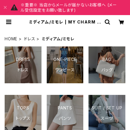
※重要※ 当店からメールが届かないお客様へ (メー
ル受信設定をお願い致します)
ミディアム/ミモレ | MY CHARM マ
イチャーム ワンピース スカート レデ
ィースファッション 通販
HOME
ドレス
ミディアム/ミモレ
DRESS
ONE-PIECE
BAG
ドレス
ワンピース
バッグ
TOPS
PANTS
SUIT / SET UP
トップス
パンツ
スーツ