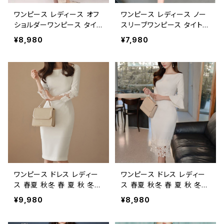
ワンピース レディース オフ
ワンピース レディース ノー
ショルダーワンピース タイト
スリーブワンピース タイトワ
ワンピース ミモレ丈 ドレー
ンピース ミモレ丈 バイカラ
¥8,980
¥7,980
プ ギャザー ハイウエスト パ
ーワンピース 配色ワンピー
ーティードレス キャバドレス
ス ハイネック 半高襟 タイト
ナイトドレス 韓国ファッショ
ドレス オフィスワンピース
ン 韓国風 フェミニン エレガ
通勤ワンピース きれいめ
ント 上品 きれいめ 着痩せ
上品 エレガント フェミニン
細見え 春 夏 秋 ホワイト ブ
韓国ファッション 韓国風 オ
ラック S M L XL 2XL 20代
フィスカジュアル デート 女
30代 40代 C-OSS0262
子会 パーティー 着痩せ 細
見え 春 夏 秋 ブラック 黒
ネイビー 紺 S M L 20代 3
0代 40代 C-OSS0261
ワンピース ドレス レディー
ワンピース ドレス レディー
ス 春夏 秋冬 春 夏 秋 冬
ス 春夏 秋冬 春 夏 秋 冬
白 ドレスワンピース ドレス
白 ドレスワンピース ドレス
¥9,980
¥8,980
フレアワンピース ひざ丈 膝
タイトワンピース フレア袖
丈 ミディアム 七分袖 レー
ひざ丈 スリット タイトドレス