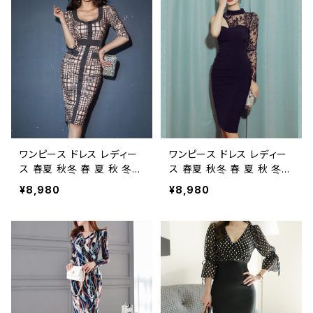
ス 7分袖 タイト 袖レース
レース タイトドレス 総レー
タイトワンピ ミディアムワン
ス ワンピドレス ミモレ丈ワ
ピ ミモレドレス ミディアム
ンピース OL レース ラッパ
ドレス ワンピドレス タイトワ
袖 エレガント フォーマル 大
ンピース OL エレガント 白
きいサイズ きれいめ タイト
ドレス フォーマル ホワイト
ドレスワンピース お呼ばれ
大きいサイズ きれいめ ドレ
韓国 ファッション オフィス
スワンピース お呼ばれ 韓
カジュアル 韓国風 キャバド
国 ファッション オフィスカ
レス ナイトドレス ナイトワン
ジュアル 韓国風 キャバドレ
ピ 上品 ホワイト 大人 カジ
ス ナイトドレス ナイトワンピ
ュアル 10代 20代 30代 40
ワンピース ドレス レディー
ワンピース ドレス レディー
カジュアル 10代 20代 30
代 C-OSS0107
ス 春夏 秋冬 春 夏 秋 冬
ス 春夏 秋冬 春 夏 秋 冬
代 40代
黒 ドレスワンピース ドレス
黒 ドレスワンピース ドレス
¥8,980
¥8,980
フレアワンピース 五分袖 5
フレアワンピース ひざ丈 膝
分袖 チェック タイト チェッ
丈 ミディアム 長袖 シース
ク柄スクエアネック タイト
ルー タイト レース タイトワ
ワンピ ミディアムワンピ ミ
ンピ ミディアムワンピ ミモ
モレドレス ミディアムドレス
レドレス ミディアムドレス ワ
ワンピドレス タイトワンピー
ンピドレス タイトワンピース
ス OL エレガント フォーマ
OL エレガント フォーマル
ル 大きいサイズ きれいめ ド
大きいサイズ きれいめ ドレ