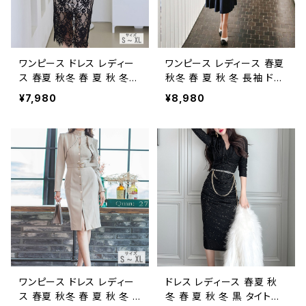
アル 10代 20代 30代 40
フィス 大人 カジュアル 10
代 C-OSS0057
代 20代 30代 40代 C-OS
S0098
ワンピース ドレス レディー
ワンピース レディース 春夏
ス 春夏 秋冬 春 夏 秋 冬
秋冬 春 夏 秋 冬 長袖 ドレ
黒 白 ドレスワンピース ドレ
ス フレアワンピース ミディ
¥7,980
¥8,980
ス タイトワンピース 5分袖
アムワンピース ロング ワン
ひざ丈 スリット タイトドレス
ピースドレス ひざ丈ワンピ
レース タイトドレス 総レー
Aライン ドレスワンピース
ス ワンピドレス ミモレ丈ワ
ロングワンピース フォーマ
ンピース OL きれいめ タイ
ル クラシカル エレガント カ
ト ドレスワンピース お呼ば
ジュアルワンピ ネイビー オ
れ 韓国 ファッション オフィ
フィスカジュアル お呼ばれ
スカジュアル 韓国風 キャバ
結婚式 パーティードレス オ
ドレス ナイトドレス ナイトワ
フィス 大人 カジュアル 10
ンピ 上品 ホワイト ブラック
代 20代 30代 40代 C-OS
大人 カジュアル 10代 20代
S0066
30代 40代 C-OSS0103
ワンピース ドレス レディー
ドレス レディース 春夏 秋
ス 春夏 秋冬 春 夏 秋 冬 ド
冬 春 夏 秋 冬 黒 タイトド