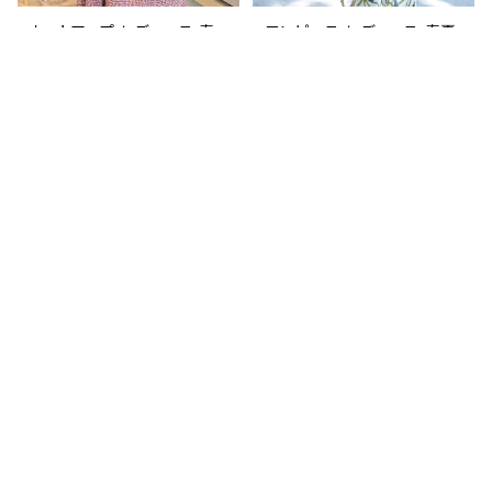
ー 卒業式 入学式 卒園式
入園式 お呼ばれ ホワイト 1
セットアップ レディース 春
ワンピース レディース 春夏
0代 20代 30代 40代 C-W
夏 秋冬 春 夏 秋 冬 黒 ジ
秋冬 春 夏 秋 冬 白 ドレス
AW1086
ャケット Aラインワンピース
ワンピース ドレス タイトワ
¥16,980
¥6,980
スーツ 上下セット 2点セッ
ンピース ひざ丈 タイトドレ
ト ツイードジャケット ツイ
ス ミモレ丈ワンピース デザ
キーワードから探す
ードスーツ ワンピーススー
イン プリント ラップワンピー
ツ フレアスカート ノースリ
ス OL スリット きれいめ タ
ーブ パール 長袖ジャケット
イトドレスワンピース お呼
ミディアム 学校行事 スカー
ばれ 韓国 ファッション オフ
ト ボトムス セットアップ ロ
ィスカジュアル 韓国風 キャ
ング スーツワンピース オフ
バドレス ナイトドレス ナイト
ィス OL オフィスカジュアル
ワンピ 上品 ホワイト 大人
カテゴリから探す
結婚式 パーティー 卒業式
カジュアル 10代 20代 30
入学式 卒園式 入園式 お呼
代 40代 C-OSS0072
Home
ドレス
ミディアム/ミモレ
ばれ レッド 10代 20代 30
代 40代 C-WAW1075
ワンピース レディース 春夏
ワンピース レディース 春夏
秋冬 春 夏 秋 冬 長袖 黒ワ
秋冬 春 夏 秋 冬 黒 ドレス
新商品/再入荷
ンピース Aラインワンピース
タイトワンピース タイトドレ
¥7,980
¥8,980
ミディアムワンピース ロン
ス シースルー アシンメトリ
トップス
グ ミモレ丈 ワンピース Vネ
ー スリット アシメトリー ミ