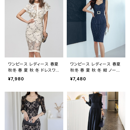
プリント ラップワンピース O
レス オフィススタイル タイ
L スリット きれいめ タイトド
トドレス お呼ばれ 韓国 ファ
レスワンピース お呼ばれ 韓
ッション オフィスカジュアル
国 ファッション オフィスカ
韓国風 キャバドレス ナイト
ジュアル 韓国風 キャバドレ
ドレス ナイトワンピ 上品 ベ
ス ナイトドレス ナイトワンピ
ージュ 大人 カジュアル 10
上品 ネイビー 大人 カジュ
代 20代 30代 40代 C-OS
アル 10代 20代 30代 40
S0058
代 C-OSS0071
ワンピース レディース 春夏
ワンピース レディース 春夏
秋冬 春 夏 秋 冬 ドレスワン
秋冬 春 夏 秋 冬 紺 ノース
ピース ドレス フリルスリー
リーブ ドレス タイトワンピ
¥7,980
¥7,480
ブ ひざ丈 タイトワンピース
ース ミディアムワンピース
OL シ花柄ワンピース きれ
ストライプ ワンピースドレス
いめ ドレス オフィススタイ
ひざ丈ワンピ ドレスワンピ
ル タイトドレス お呼ばれ 韓
ース ロングワンピース フォ
国 ファッション オフィスカ
ーマル エレガント ワンピー
ジュアル 韓国風 キャバドレ
ス カジュアルワンピ ネイビ
ス ナイトドレス ナイトワンピ
ー ストライプ柄 オフィスカ
上品 ベージュ 大人 カジュ
ジュアル シンプル ドレス オ