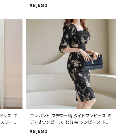
 通勤 大人
レーストップス ツーピース風 セクシー き
¥8,980
ー 2点セ
れいめ パーティー ドレス 韓国風 大人女
249
子 デート お呼ばれ 高見え 体型カバー エ
レガント ブラック S〜XL 展開 C-OSS02
48
ドレス エ
エレガント フラワー柄 タイトワンピース ミ
ースリーブ
ディ丈ワンピース 七分袖 ワンピース ドレ
ス タイト
ス レディース 上品 清楚 きれいめ 大人可
¥8,980
韓国風ドレ
愛い ブラック ホワイト 2色展開 C-OSS0