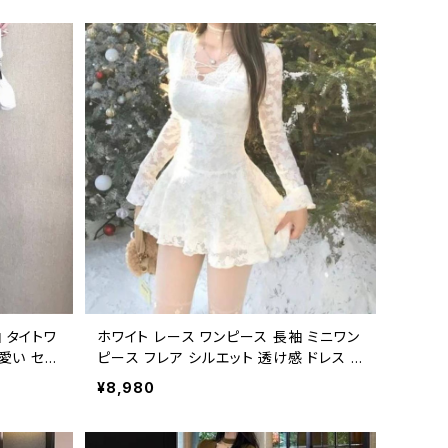
黒 ブラッ
244
 タイトワ
ホワイト レース ワンピース 長袖 ミニワン
愛い セク
ピース フレア シルエット 透け感 ドレス フ
 ワンピ
ェミニン かわいい 清楚 美脚 Aライン デ
¥8,980
 韓国風
ート コーデ 冬 ホワイトコーデ クリスマス
美脚 美シ
カフェ 写真映え デート服 パーティー お
40
出かけ 女子会 韓国系 ファッション C-OS