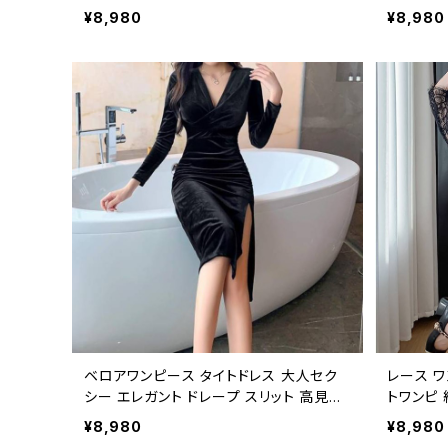
イトドレス マーメイドライン 長袖 ドレス
コーデ 
¥8,980
¥8,980
セクシー 上品 韓国ファッション デート お
効果 通勤
呼ばれ 二次会 パーティー 秋冬 春夏 ブラ
クブラウン
ック 1色展開 C-OSS0252
S0250
ベロアワンピース タイトドレス 大人セク
レース ワ
シー エレガント ドレープ スリット 高見え
トワンピ
ワンピース レディース パーティー 二次会
可愛い 大
¥8,980
¥8,980
フォーマル デート きれいめ 大人可愛い
ワンピース