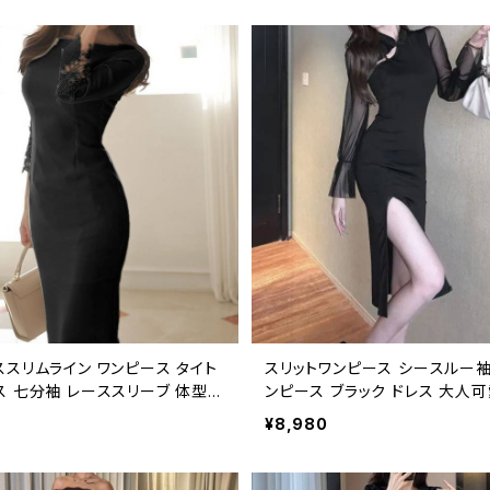
-OSS0246
ス パーティー 二次会 お呼ばれ 
ク 上品 美ライン C-OSS0245
ススリムライン ワンピース タイト
スリットワンピース シースルー袖
ス 七分袖 レーススリーブ 体型補
ンピース ブラック ドレス 大人可
ン ブラック レッド ホワイト 上品
シー 上品 エレガント パーティー
¥8,980
れいめ 大人可愛い パーティー 結
結婚式 二次会 デート お呼ばれ
会 デート 通勤 韓国風 フォーマ
トレンド レディース 体型カバー 
ル 洗練デザイン ワンタイプ C-O
ルエット 5サイズ展開 C-OSS02