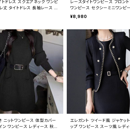
イトドレス スクエアネック ワンピ
レースタイトワンピース フロント
レ丈 タイトドレス 長袖レース エ
ワンピース セクシーミニワンピー
 大人可愛い きれいめ 上品 パー
ース タイト ワンピース ミニ丈 
¥8,980
レス 結婚式 二次会 お呼ばれ ド
ドレス 結婚式 二次会 デート お
ピース ブルー フォーマル 韓国風
型カバー スタイルアップ 上品 
 体型カバー 美シルエット スリム
ラック ホワイト 春夏 秋冬 韓国
レディース 春夏 秋冬 デート 食
愛い トレンドファッション 人気 K-
表会 同窓会 大人女子 上品ワンピ
54
SS0255
き ニットワンピース 体型カバー
エレガント ツイード風 ジャケット
イン ワンピース レディース 秋冬
ップ ワンピース スーツ風 レディ