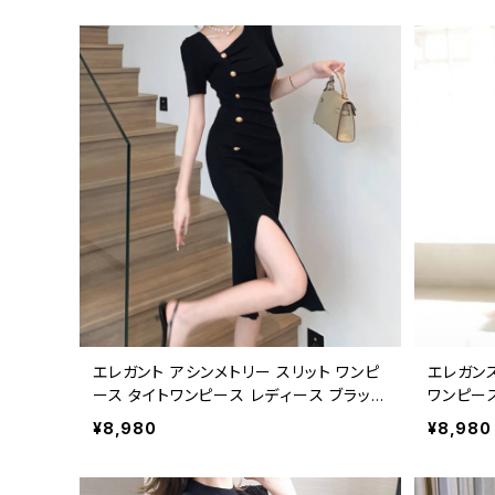
上品 ブラック レッド 秋冬 春夏 オールシ
夏 秋冬 C
ーズン コーデ おしゃれ 人気 C-OSS024
7
エレガント アシンメトリー スリット ワンピ
エレガン
ース タイトワンピース レディース ブラック
ワンピー
上品 韓国風 お呼ばれ 二次会 パーティー
正 美ライ
¥8,980
¥8,980
食事会 デート 大人 セクシー スタイリッシ
清楚 き
ュ きれいめ ワンピース C-OSS0243
婚式 二次
ル シンプ