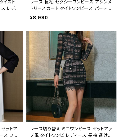
ツイスト
レース 長袖 セクシーワンピース アシンメ
ス レディ
トリースカート タイトワンピース パーティ
パーティー
ードレス ドレス レディース エレガント き
¥8,980
呼ばれ 体
れいめ 韓国風 結婚式 二次会 お呼ばれ
透け感 ブ
発表会 上品 美脚 美シルエット ブラック
風 大人可
ブルー 2色展開 C-OSS0253
OSS02
 セットア
レース切り替え ミニワンピース セットアッ
ース フォ
プ風 タイトワンピ レディース 長袖 透け感