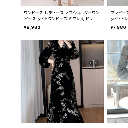
ワンピース レディース オフショルダーワン
ワンピー
ピース タイトワンピース ミモレ丈 ドレー
タイトド
プ ギャザー ハイウエスト パーティードレ
シースル
¥8,980
¥7,980
ス キャバドレス ナイトドレス 韓国ファッシ
スト セク
ョン 韓国風 フェミニン エレガント 上品 き
パーティ
れいめ 着痩せ 細見え 春 夏 秋 ホワイト
れ 韓国フ
ブラック S M L XL 2XL 20代 30代 40
レガント
代 C-OSS0262
細見え 春 
0代 30代