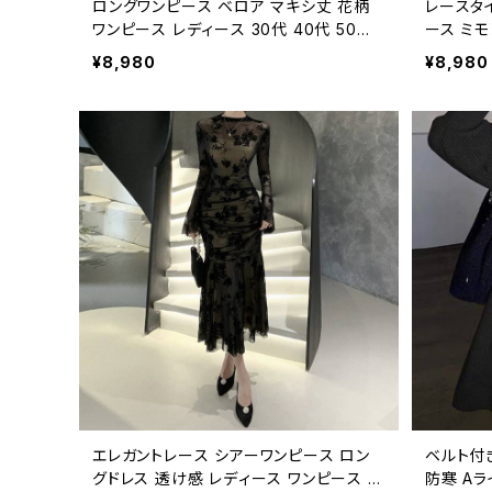
ロングワンピース ベロア マキシ丈 花柄
レースタ
ワンピース レディース 30代 40代 50代
ース ミモ
秋冬 長袖 エレガント 上品 大人可愛い A
レガント
¥8,980
¥8,980
ライン 体型カバー デート 結婚式 二次会
ティード
お呼ばれ パーティー 黒 ピンク フォーマ
レス ワン
ル 大人ファッション トレンドコーデ 休日
キレイ系
お出かけ コーデ 幅広い年代向け C-OSS
フィット 
0256
事会 発
ース C-O
エレガントレース シアーワンピース ロン
ベルト付
グドレス 透け感 レディース ワンピース タ
防寒 Aラ