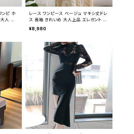
ワンピ ホ
レース ワンピース ベージュ マキシ丈ドレ
 大人 上
ス 長袖 きれいめ 大人上品 エレガント デ
 二次会
ート お呼ばれ 結婚式 二次会 パーティー
¥8,980
秋 冬 韓
20代 30代 40代 春 夏 秋 冬 C-OSS02
グ丈 タイ
57
え 体型カ