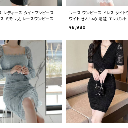
ス レディース タイトワンピース
レース ワンピース ドレス タイト
レス ミモレ丈 レースワンピース
ワイト きれいめ 清楚 エレガント
ー 長袖 スクエアネック ハイウエ
品 パーティー お呼ばれ 結婚式
¥8,980
シー キャバドレス ナイトドレス
デート 20代 30代 40代 春 夏 
ードレス 結婚式 二次会 お呼ば
国風 フォーマル レディース ロン
ァッション 韓国風 フェミニン エ
トシルエット 美脚効果 スリム見
 きれいめ 地雷系 量産型 着痩せ
バー C-OSS0258
秋 冬 ブラック 黒 S M L XL 2
 40代 C-OSS0260