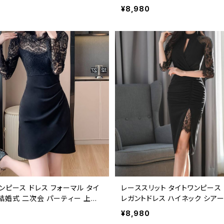
きれいめ 上品 大人可愛い 着痩せ
ーマル 入学式 卒業式 オフィス
¥8,980
 デート お出かけ ブラック ダー
上品 ミディ丈 きれいめ セレモニ
 カーキ レッド ベージュ C-OS
ット ブラック ホワイト C-OSS0
ンピース ドレス フォーマル タイ
レーススリット タイトワンピース 
 結婚式 二次会 パーティー 上品
レガントドレス ハイネック シア
人 ブラック ホワイト きれいめ
スリット入り ワンピース レディー
¥8,980
 デート コーデ 高見え 女性 春
シンプル セクシー 大人可愛い 