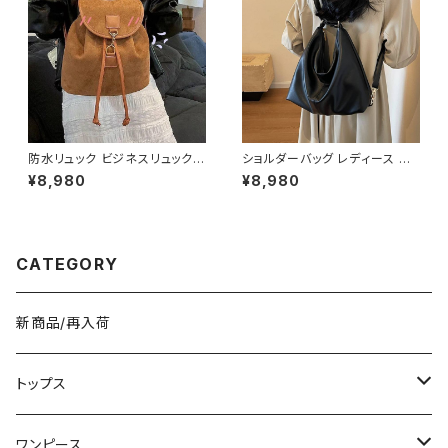
4
防水リュック ビジネスリュック
ショルダーバッグ レディース ワ
メンズ レディース バックパック
ンショルダーバッグ 斜めがけバ
¥8,980
¥8,980
PCリュック 大容量リュック 防水
ッグ レディースバッグ 大容量バ
バッグ 通勤リュック 通学リュッ
ッグ PUレザーバッグ 韓国風バ
ク 旅行バッグ カジュアルバッグ
ッグ カジュアルバッグ 通勤バッ
シンプルバッグ ブラック グレー
グ 通学バッグ 大人可愛いバッグ
K-B090
ブラック ダークブラウン ブラウ
CATEGORY
ン ホワイト K-B0294
新商品/再入荷
トップス
Tシャツ/カットソー
ワンピース