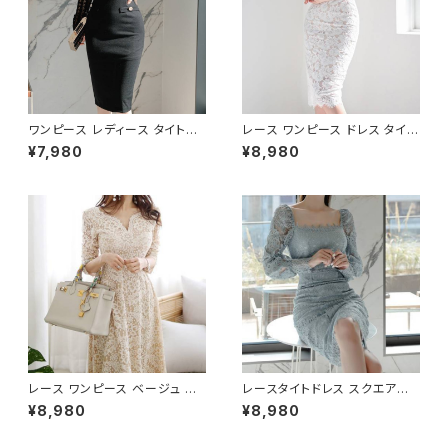
ワンピース レディース タイトワ
レース ワンピース ドレス タイト
ンピース タイトドレス ミモレ丈
ワンピ ホワイト きれいめ 清楚
¥7,980
¥8,980
レースワンピース シースルー 長
エレガント 大人 上品 パーティ
袖 スクエアネック ハイウエスト
ー お呼ばれ 結婚式 二次会 デ
セクシー キャバドレス ナイトド
ート 20代 30代 40代 春 夏 秋
レス パーティードレス 結婚式
冬 韓国風 フォーマル レディース
二次会 お呼ばれ 韓国ファッショ
ロング丈 タイトシルエット 美脚
ン 韓国風 フェミニン エレガント
効果 スリム見え 体型カバー C-
きれいめ 地雷系 量産型 着痩せ
OSS0258
細見え 春 秋 冬 ブラック 黒 S
M L XL 20代 30代 40代 C-O
SS0260
レース ワンピース ベージュ マ
レースタイトドレス スクエアネッ
キシ丈ドレス 長袖 きれいめ 大
ク ワンピース ミモレ丈 タイトド
¥8,980
¥8,980
人上品 エレガント デート お呼
レス 長袖レース エレガント 大
ばれ 結婚式 二次会 パーティー
人可愛い きれいめ 上品 パーテ