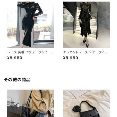
20代 30代 40代 春 夏 秋 冬 C
ィードレス 結婚式 二次会 お呼
-OSS0257
ばれ ドレス ワンピース ブルー
フォーマル 韓国風 キレイ系 体
型カバー 美シルエット スリムフ
ィット レディース 春夏 秋冬 デ
ート 食事会 発表会 同窓会 大
人女子 上品ワンピース C-OSS
0255
レース 長袖 セクシーワンピース
エレガントレース シアーワンピ
アシンメトリースカート タイトワ
ース ロングドレス 透け感 レデ
¥8,980
¥8,980
ンピース パーティードレス ドレ
ィース ワンピース タイトドレス
ス レディース エレガント きれい
マーメイドライン 長袖 ドレス セ
め 韓国風 結婚式 二次会 お呼
クシー 上品 韓国ファッション デ
ばれ 発表会 上品 美脚 美シル
ート お呼ばれ 二次会 パーティ
エット ブラック ブルー 2色展開
ー 秋冬 春夏 ブラック 1色展開
その他の商品
C-OSS0253
C-OSS0252