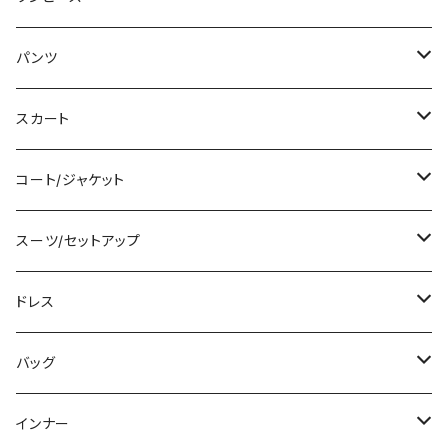
タンクトップ/キャミソール
ミニ/ショート
パンツ
シャツ/ブラウス
ミディアム/ミモレ
ショート丈
スカート
ベアトップ/チューブトップ
ロング/マキシ
クロップド丈
ミニ/ショート
コート/ジャケット
カーディガン/ボレロ
袖付き
ロング丈
ミディアム/ミモレ
コート
スーツ/セットアップ
ニット/セーター
ノースリーブ
デニム
ロング
ジャケット
パンツスーツ
ドレス
パーカー
その他
レギンス
その他
その他
スカートスーツ
ミニ/ショート
バッグ
スウェット/トレーナー
チュニック
その他
その他
ミディアム/ミモレ
サブバッグ
インナー