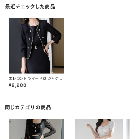
最近チェックした商品
エレガント ツイード風 ジャケッ
ト セットアップ ワンピース スー
¥8,980
ツ風 レディース フォーマル 入学
式 卒業式 オフィス 通勤 大人
上品 ミディ丈 きれいめ セレモニ
ー 2点セット ブラック ホワイト
C-OSS0249
同じカテゴリの商品