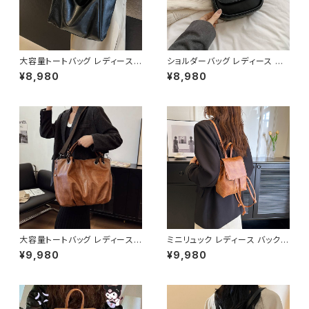
大容量トートバッグ レディース
ショルダーバッグ レディース ミ
ショルダーバッグ ワンショルダー
ニバッグ ハンドバッグ 2WAYバ
¥8,980
¥8,980
PUレザー シンプル 通勤バッグ
ッグ コンパクトバッグ カジュア
通学バッグ 肩掛けバッグ A4対
ルバッグ 韓国風バッグ 小さめバ
応 軽量 カジュアル きれいめ 大
ッグ おしゃれバッグ ブラック シ
人コーデ ブラック ダークブラウ
ルバー ピンク ホワイト K-B02
ン ブラウン ホワイト ワンサイズ
99
K-B0266
大容量トートバッグ レディース 2
ミニリュック レディース バックパ
WAY ショルダーバッグ PUレザ
ック 巾着リュック レザー調 小さ
¥9,980
¥9,980
ー A4対応 通勤バッグ 通学バッ
め コンパクト 軽量 カジュアル
グ 斜めがけバッグ きれいめ カ
きれいめ 大人可愛い 通勤 通学
ジュアル 大人バッグ ダークブラ
お出かけ 韓国ファッション 無地
ウン ブラウン ワンサイズ K-B0
シンプル ブラック ダークブラウ
269
ン ブラウン ワンサイズ K-B026