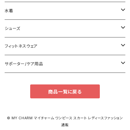
その他
オールインワン
ロング/マキシ
クラッチバッグ
ブラ/ブラトップ/ベアトップ
水着
袖付き
フォーマルバッグ
ショーツ
タンキニ
シューズ
ノースリーブ
カジュアルバッグ
タンクトップ/キャミソール
バンドゥビキニ
スニーカー
フィットネスウェア
パンツドレス
バックパック
半袖/5分
ワンピース
ブーツ
セット販売
サポーター/ケア用品
ナイトドレス
トートバッグ
7分/長袖
ラッシュガード
パンプス
トップス
サポーター
商品一覧に戻る
足用サポーター
その他
エコバッグ
補正/補整
その他
サンダル
ボトムス
枕・クッション
その他
ペチコート/ペチパンツ
その他
タイツ
© MY CHARM マイチャーム ワンピース スカート レディースファッション
通販