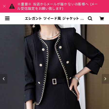
※重要※ 当店からメールが届かないお客様へ (メー
ル受信設定をお願い致します)
エレガント ツイード風 ジャケット セ
ットアップ ワンピース スーツ風 レデ
ィース フォーマル 入学式 卒業式 オフ
ィス 通勤 大人 上品 ミディ丈 きれい
め セレモニー 2点セット ブラック ホ
ワイト C-OSS0249 | MY CHAR
M マイチャーム ワンピース スカート
レディースファッション 通販