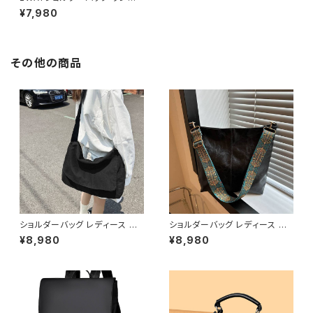
ルダーバッグ レディース PUレ
¥7,980
ザー ポーチ付き 軽量 大容量
通勤通学 韓国風バッグ 春夏 秋
冬 コーデ おしゃれ 人気 5色展
開 K-B0188
その他の商品
ショルダーバッグ レディース メッ
ショルダーバッグ レディース 大
センジャーバッグ 斜めがけバッ
容量バッグ ワイドストラップバッ
¥8,980
¥8,980
グ レディースバッグ カジュアル
グ カジュアルバッグ 韓国風バッ
バッグ キャンバスバッグ 韓国風
グ トートバッグ おしゃれバッグ
バッグ 通学バッグ 通勤バッグ 大
ブラック ブラウン グリーン ベー
容量バッグ 軽量バッグ おしゃれ
ジュ K-B0306
バッグ ブラック グリーン カーキ
K-B0293