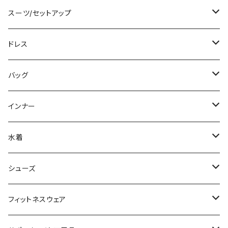
カーディガン/ボレロ
袖付き
ロング丈
ミディアム/ミモレ
コート
スーツ/セットアップ
ニット/セーター
ノースリーブ
デニム
ロング
ジャケット
パンツスーツ
ドレス
パーカー
その他
レギンス
その他
その他
スカートスーツ
ミニ/ショート
バッグ
スウェット/トレーナー
チュニック
その他
その他
ミディアム/ミモレ
サブバッグ
インナー
その他
オールインワン
ロング/マキシ
クラッチバッグ
ブラ/ブラトップ/ベアトップ
水着
袖付き
フォーマルバッグ
ショーツ
タンキニ
シューズ
ノースリーブ
カジュアルバッグ
タンクトップ/キャミソール
バンドゥビキニ
スニーカー
フィットネスウェア