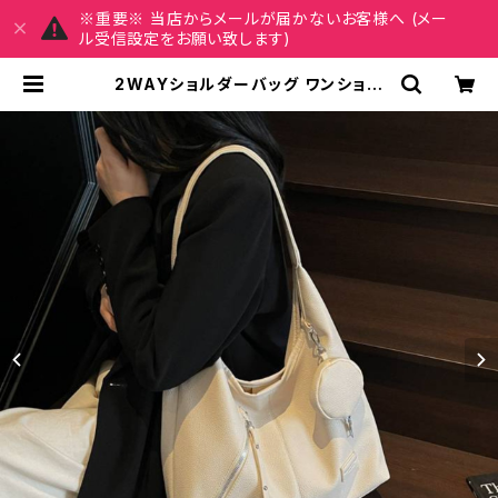
※重要※ 当店からメールが届かないお客様へ (メー
ル受信設定をお願い致します)
2WAYショルダーバッグ ワンショル
ダーバッグ レディース PUレザー ポ
ーチ付き 軽量 大容量 通勤通学 韓国
風バッグ 春夏 秋冬 コーデ おしゃれ
人気 5色展開 K-B0188 | MY CHA
RM マイチャーム ワンピース スカー
ト レディースファッション 通販