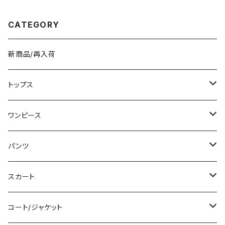
お出かけ 韓国ファッション 無地
ン ホワイト K-B0307
シンプル ブラック ダークブラウ
ン ブラウン ワンサイズ K-B026
CATEGORY
4
新商品/再入荷
トップス
Tシャツ/カットソー
ワンピース
タンクトップ/キャミソール
ミニ/ショート
パンツ
シャツ/ブラウス
ミディアム/ミモレ
ショート丈
スカート
ベアトップ/チューブトップ
ロング/マキシ
クロップド丈
ミニ/ショート
コート/ジャケット