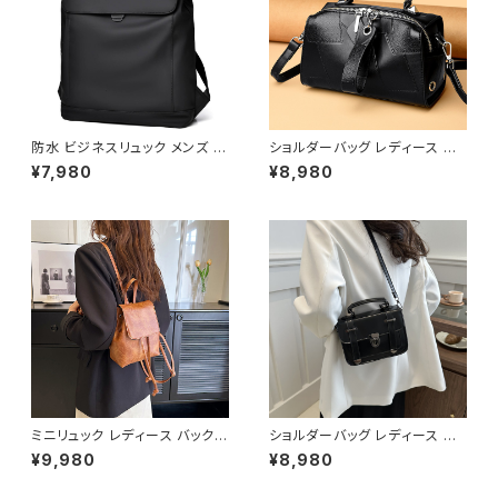
防水 ビジネスリュック メンズ レ
ショルダーバッグ レディース エ
ディース 大容量 PC収納 キャリ
ナメルバッグ ミニバッグ ワンショ
¥7,980
¥8,980
ーオン対応 軽量 多機能バック
ルダー 斜めがけバッグ 2WAY
パック 通勤通学バッグ ブラック
パテントレザー風 ゴールド金具
グレー ワンサイズ K-B0275
韓国風 きれいめ モード ブラック
レッド ワンサイズ K-B0287
ミニリュック レディース バックパ
ショルダーバッグ レディース ミ
ック 巾着リュック レザー調 小さ
ニバッグ 2WAYバッグ ハンドバ
¥9,980
¥8,980
め コンパクト 軽量 カジュアル
ッグ 斜めがけバッグ レトロバッ
きれいめ 大人可愛い 通勤 通学
グ 韓国風バッグ ブラック ブラウ