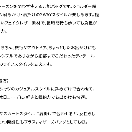
シーズンを問わず使える万能バッグです。ショルダー紐
、斜めがけ・肩掛けの2WAYスタイルが楽しめます。軽
いフェイクレザー素材で、長時間持ち歩いても負担が
力。
ちろん、旅行やアウトドア、ちょっとしたお出かけにも
シンプルでありながら細部までこだわったディテール
のライフスタイルを支えます。
着方】
シャツのカジュアルスタイルに斜めがけで合わせて、
休日コーデに。軽さと収納力でお出かけも快適。
やスカートスタイルに肩掛けで合わせると、女性らし
つつ機能性もプラス。マザーズバッグとしても◎。