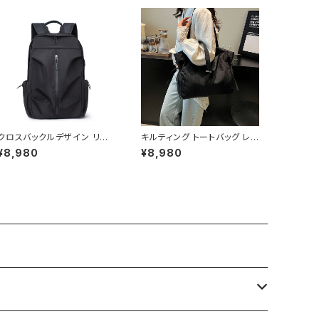
クロスバックルデザイン リュッ
キルティング トートバッグ レデ
ク バックパック デイパック メ
ィース 大容量 軽量 肩掛けバ
¥8,980
¥8,980
ンズ レディース 男女兼用 大
ッグ 通勤 通学 マザーズバッ
容量 軽量 A4対応 通勤 通学
グ カジュアル ナチュラル 韓国
ビジネス 旅行 カジュアル シ
ファッション 無地 ブラック ピ
ンプル 無地 ブラック ブルー
ンク オフホワイト ホワイト ワ
グレー ワンサイズ K-B0261
ンサイズ K-B0259