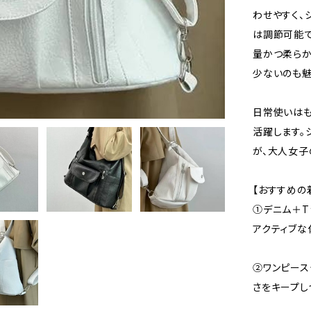
わせやすく、
は調節可能で
量かつ柔らか
少ないのも魅
日常使いはも
活躍します。
が、大人女子
【おすすめの
①デニム＋T
アクティブな
②ワンピース
さをキープし