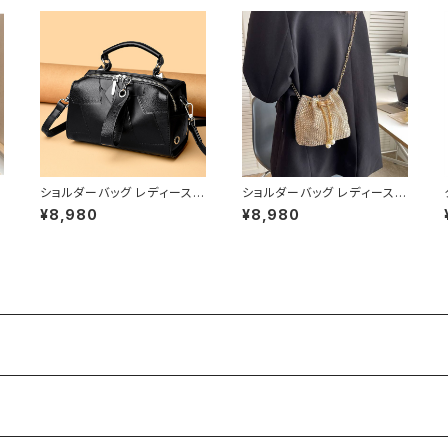
グ
ショルダーバッグ レディース
ショルダーバッグ レディース
エナメルバッグ ミニバッグ ワ
巾着バッグ ミニバッグ チェー
¥8,980
¥8,980
マ
ンショルダー 斜めがけバッグ
ンバッグ パールチャームバッグ
2WAY パテントレザー風 ゴー
ラインストーンバッグ キラキラ
ルド金具 韓国風 きれいめ モ
バッグ 韓国風バッグ パーティ
ード ブラック レッド ワンサイ
ーバッグ おしゃれバッグ ブラ
ズ K-B0287
ック ゴールド シルバー K-B0
296