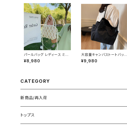
パールバッグ レディース ミニ
大容量キャンバストートバッ
バッグ 2WAY ショルダーバッ
レディース A4対応 通勤バッ
¥8,980
¥9,980
グ ハンドバッグ 巾着バッグ ビ
グ 通学バッグ 肩掛けバッグ 
ーズバッグ フォーマル 結婚式
ザーズバッグ カジュアルバッ
パーティー 上品 きれいめ 韓
グ ブラック ブラウン グリーン
国風 ホワイト ワンサイズ K-B
ホワイト ワンサイズ K-B027
0284
2
CATEGORY
新商品/再入荷
トップス