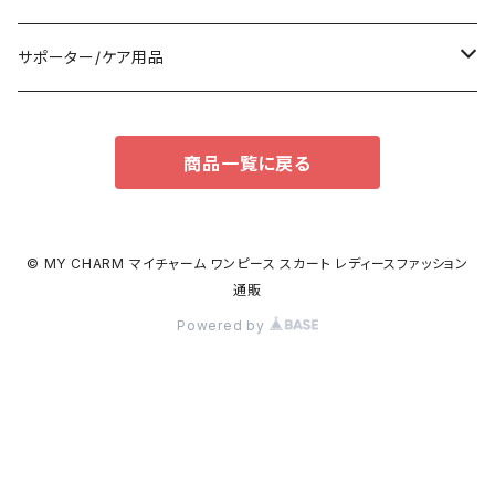
パンツドレス
バックパック
半袖/5分
ワンピース
ブーツ
セット販売
サポーター/ケア用品
ナイトドレス
トートバッグ
7分/長袖
ラッシュガード
パンプス
トップス
サポーター
商品一覧に戻る
足用サポーター
その他
エコバッグ
補正/補整
その他
サンダル
ボトムス
枕・クッション
その他
ペチコート/ペチパンツ
その他
タイツ
© MY CHARM マイチャーム ワンピース スカート レディースファッション
通販
ショルダーバッグ
その他
ソックス
Powered by
ボストンバッグ
インナー
ハンドバッグ