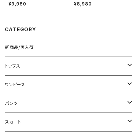
ック 巾着リュック レザー調 小さ
バックパック デイパック メンズ
¥9,980
¥8,980
め コンパクト 軽量 カジュアル
レディース 男女兼用 大容量 軽
きれいめ 大人可愛い 通勤 通学
量 A4対応 通勤 通学 ビジネス
お出かけ 韓国ファッション 無地
旅行 カジュアル シンプル 無地
シンプル ブラック ダークブラウ
ブラック ブルー グレー ワンサイ
ン ブラウン ワンサイズ K-B026
ズ K-B0261
CATEGORY
4
新商品/再入荷
トップス
Tシャツ/カットソー
ワンピース
タンクトップ/キャミソール
ミニ/ショート
パンツ
シャツ/ブラウス
ミディアム/ミモレ
ショート丈
スカート