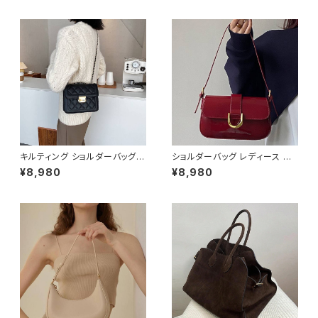
ジュアルバッグ 韓国風バッグ 小
ッグ 肩掛けバッグ 大人可愛いバ
さめバッグ おしゃれバッグ ブラ
ッグ 韓国風バッグ カジュアルバ
ック ホワイト K-B0297
ッグ 通勤バッグ 通学バッグ おし
ゃれバッグ ブラック K-B0292
キルティング ショルダーバッグ
ショルダーバッグ レディース エ
レディース チェーンバッグ ミニ
ナメルバッグ ミニバッグ ワンショ
¥8,980
¥8,980
バッグ 斜めがけバッグ ワンショ
ルダー 斜めがけバッグ 2WAY
ルダー バッグ レディースバッグ
パテントレザー風 ゴールド金具
ダイヤキルト ゴールド金具 コン
韓国風 きれいめ モード ブラック
パクトバッグ 小さめバッグ 韓国
レッド ワンサイズ K-B0286
風バッグ 大人可愛い 上品 きれ
いめ カジュアル 通勤 通学 デー
ト 人気バッグ ブラック ホワイト
K-B0288