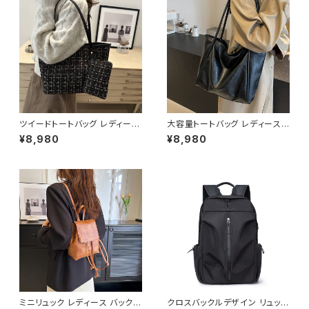
ツイードトートバッグ レディース
大容量トートバッグ レディース
大容量バッグ ショルダーバッグ
ショルダーバッグ ワンショルダー
¥8,980
¥8,980
肩掛けバッグ ポーチ付きバッグ
PUレザー シンプル 通勤バッグ
通勤バッグ カジュアルバッグ 韓
通学バッグ 肩掛けバッグ A4対
国風バッグ おしゃれバッグ ブラ
応 軽量 カジュアル きれいめ 大
ック レッド ホワイト K-B0300
人コーデ ブラック ダークブラウ
ン ブラウン ホワイト ワンサイズ
K-B0266
ミニリュック レディース バックパ
クロスバックルデザイン リュック