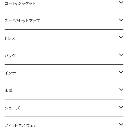
ベアトップ/チューブトップ
ロング/マキシ
クロップド丈
ミニ/ショート
コート/ジャケット
カーディガン/ボレロ
袖付き
ロング丈
ミディアム/ミモレ
コート
スーツ/セットアップ
ニット/セーター
ノースリーブ
デニム
ロング
ジャケット
パンツスーツ
ドレス
パーカー
その他
レギンス
その他
その他
スカートスーツ
ミニ/ショート
バッグ
スウェット/トレーナー
チュニック
その他
その他
ミディアム/ミモレ
サブバッグ
インナー
その他
オールインワン
ロング/マキシ
クラッチバッグ
ブラ/ブラトップ/ベアトップ
水着
袖付き
フォーマルバッグ
ショーツ
タンキニ
シューズ
ノースリーブ
カジュアルバッグ
タンクトップ/キャミソール
バンドゥビキニ
スニーカー
フィットネスウェア