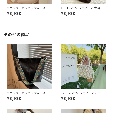
ショルダーバッグ レディース ハ
トートバッグ レディース 大容量
ーフムーンバッグ ワンショルダ
レザー調 ビッグバッグ シンプル
¥8,980
¥8,980
ー ミニバッグ 斜めがけバッグ 2
肩掛けバッグ 通勤バッグ 通学バ
WAY レザー調 シンプル きれい
ッグ きれいめ カジュアル A4収
め 韓国風 通勤 通学 デート ブ
納可能 ブラウン ワンサイズ K-
ラック ベージュ ピンク ホワイト
B0280
ワンサイズ K-B0285
その他の商品
ショルダーバッグ レディース 大
パールバッグ レディース ミニバ
容量バッグ ワイドストラップバッ
ッグ 2WAY ショルダーバッグ ハ
¥8,980
¥8,980
グ カジュアルバッグ 韓国風バッ
ンドバッグ 巾着バッグ ビーズバ
グ トートバッグ おしゃれバッグ
ッグ フォーマル 結婚式 パーティ
ブラック ブラウン グリーン ベー
ー 上品 きれいめ 韓国風 ホワイ
ジュ K-B0306
ト ワンサイズ K-B0284