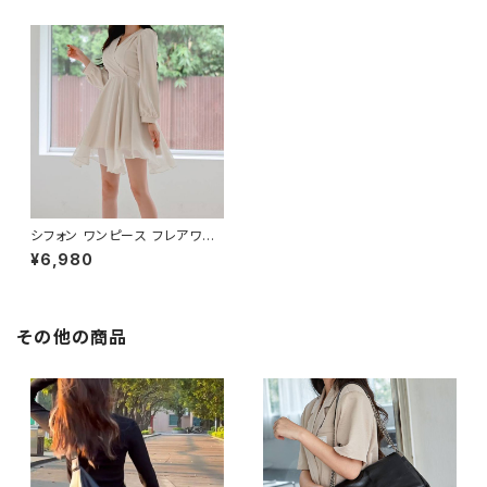
シフォン ワンピース フレアワン
ピース Aライン 長袖 レディース
¥6,980
ミニ丈 ひざ上丈 きれいめ 上品
大人可愛い 清楚 韓国風 通勤
通学 デート お呼ばれ 結婚式 二
次会 春 夏 秋 冬 20代 30代 4
0代 女性向け 人気 トレンド フ
その他の商品
ェミニン ナチュラル 体型カバー
エレガント ベージュ おしゃれ フ
ァッション C-OSS0131