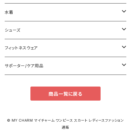
その他
オールインワン
ロング/マキシ
クラッチバッグ
ブラ/ブラトップ/ベアトップ
水着
袖付き
フォーマルバッグ
ショーツ
タンキニ
シューズ
ノースリーブ
カジュアルバッグ
タンクトップ/キャミソール
バンドゥビキニ
スニーカー
フィットネスウェア
パンツドレス
バックパック
半袖/5分
ワンピース
ブーツ
セット販売
サポーター/ケア用品
ナイトドレス
トートバッグ
7分/長袖
ラッシュガード
パンプス
トップス
サポーター
商品一覧に戻る
足用サポーター
その他
エコバッグ
補正/補整
その他
サンダル
ボトムス
枕・クッション
その他
ペチコート/ペチパンツ
その他
タイツ
© MY CHARM マイチャーム ワンピース スカート レディースファッション
通販