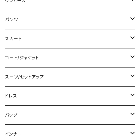
Tシャツ/カットソー
ワンピース
タンクトップ/キャミソール
ミニ/ショート
パンツ
シャツ/ブラウス
ミディアム/ミモレ
ショート丈
スカート
ベアトップ/チューブトップ
ロング/マキシ
クロップド丈
ミニ/ショート
コート/ジャケット
カーディガン/ボレロ
袖付き
ロング丈
ミディアム/ミモレ
コート
スーツ/セットアップ
ニット/セーター
ノースリーブ
デニム
ロング
ジャケット
パンツスーツ
ドレス
パーカー
その他
レギンス
その他
その他
スカートスーツ
ミニ/ショート
バッグ
スウェット/トレーナー
チュニック
その他
その他
ミディアム/ミモレ
サブバッグ
インナー