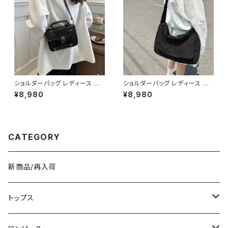
ショルダーバッグ レディース ミ
ショルダーバッグ レディース メッ
ニバッグ 2WAYバッグ ハンドバ
センジャーバッグ 斜めがけバッ
¥8,980
¥8,980
ッグ 斜めがけバッグ レトロバッ
グ レディースバッグ カジュアル
グ 韓国風バッグ ブラック ブラウ
バッグ キャンバスバッグ 韓国風
ン ホワイト K-B0307
バッグ 通学バッグ 通勤バッグ 大
容量バッグ 軽量バッグ おしゃれ
バッグ ブラック グリーン カーキ
CATEGORY
K-B0293
新商品/再入荷
トップス