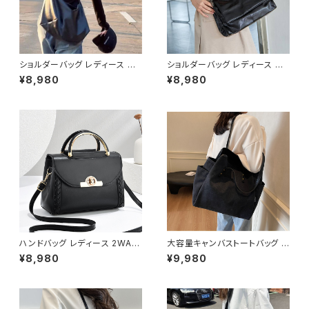
ショルダーバッグ レディース 大
ショルダーバッグ レディース チ
容量バッグ ワンショルダーバッグ
ェーンバッグ 斜めがけバッグ レ
¥8,980
¥8,980
カジュアルバッグ 肩掛けバッグ
ディースバッグ ワンショルダーバ
韓国風バッグ シンプルバッグ お
ッグ 肩掛けバッグ 大人可愛いバ
しゃれバッグ ブラック ブラウン K
ッグ 韓国風バッグ カジュアルバ
-B0303
ッグ 通勤バッグ 通学バッグ おし
ゃれバッグ ブラック K-B0292
ハンドバッグ レディース 2WAY
大容量キャンバストートバッグ レ
ショルダーバッグ ミニバッグ き
ディース A4対応 通勤バッグ 通
¥8,980
¥9,980
れいめ 上品 フラップバッグ ゴー
学バッグ 肩掛けバッグ マザーズ
ルド金具 通勤バッグ フォーマル
バッグ カジュアルバッグ ブラック
カジュアル 小さめバッグ ブラッ
ブラウン グリーン ホワイト ワン
ク グレー グリーン ピンク ホワ
サイズ K-B0272
イト ワンサイズ K-B0279