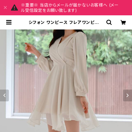
※重要※ 当店からメールが届かないお客様へ (メー
ル受信設定をお願い致します)
シフォン ワンピース フレアワンピース
Aライン 長袖 レディース ミニ丈 ひざ
上丈 きれいめ 上品 大人可愛い 清楚
韓国風 通勤 通学 デート お呼ばれ 結
婚式 二次会 春 夏 秋 冬 20代 30代
40代 女性向け 人気 トレンド フェミ
ニン ナチュラル 体型カバー エレガン
ト ベージュ おしゃれ ファッション C-
OSS0131 | MY CHARM マイチャ
ーム ワンピース スカート レディース
ファッション 通販