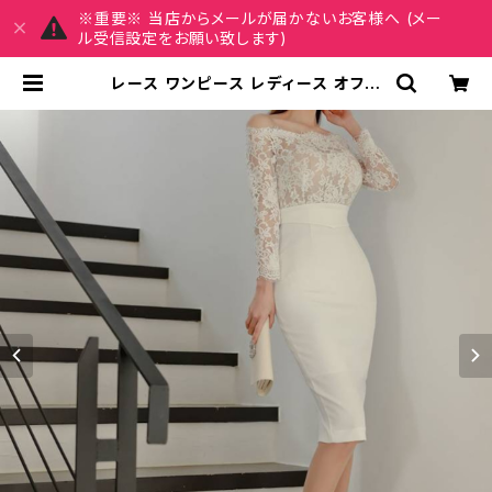
※重要※ 当店からメールが届かないお客様へ (メー
ル受信設定をお願い致します)
レース ワンピース レディース オフシ
ョルダー タイトドレス 長袖 エレガン
ト フォーマル 大人 上品 セクシー 韓
国風 清楚 美シルエット パーティー 二
次会 結婚式 お呼ばれ 通勤 デート 春
夏 秋 冬 20代 30代 40代 50代 ブ
ラック ホワイト 人気 きれいめ C-OS
S0156 | MY CHARM マイチャーム
ワンピース スカート レディースファッ
ション 通販