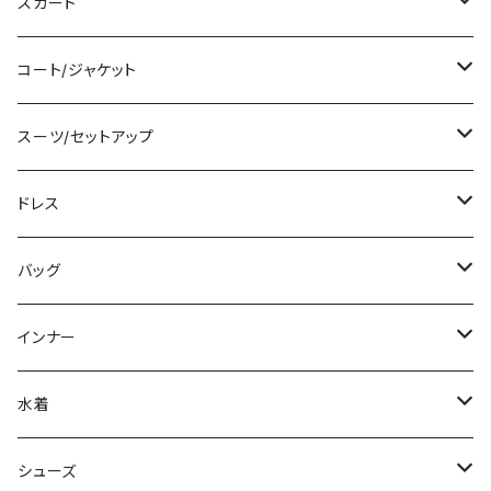
シャツ/ブラウス
ミディアム/ミモレ
ショート丈
スカート
ベアトップ/チューブトップ
ロング/マキシ
クロップド丈
ミニ/ショート
コート/ジャケット
カーディガン/ボレロ
袖付き
ロング丈
ミディアム/ミモレ
コート
スーツ/セットアップ
ニット/セーター
ノースリーブ
デニム
ロング
ジャケット
パンツスーツ
ドレス
パーカー
その他
レギンス
その他
その他
スカートスーツ
ミニ/ショート
バッグ
スウェット/トレーナー
チュニック
その他
その他
ミディアム/ミモレ
サブバッグ
インナー
その他
オールインワン
ロング/マキシ
クラッチバッグ
ブラ/ブラトップ/ベアトップ
水着
袖付き
フォーマルバッグ
ショーツ
タンキニ
シューズ