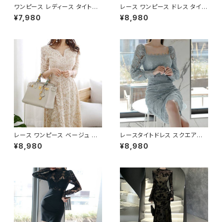
ワンピース レディース タイトワ
レース ワンピース ドレス タイト
ンピース タイトドレス ミモレ丈
ワンピ ホワイト きれいめ 清楚
¥7,980
¥8,980
レースワンピース シースルー 長
エレガント 大人 上品 パーティ
袖 スクエアネック ハイウエスト
ー お呼ばれ 結婚式 二次会 デ
セクシー キャバドレス ナイトド
ート 20代 30代 40代 春 夏 秋
レス パーティードレス 結婚式
冬 韓国風 フォーマル レディース
二次会 お呼ばれ 韓国ファッショ
ロング丈 タイトシルエット 美脚
ン 韓国風 フェミニン エレガント
効果 スリム見え 体型カバー C-
きれいめ 地雷系 量産型 着痩せ
OSS0258
細見え 春 秋 冬 ブラック 黒 S
M L XL 20代 30代 40代 C-O
SS0260
レース ワンピース ベージュ マ
レースタイトドレス スクエアネッ
キシ丈ドレス 長袖 きれいめ 大
ク ワンピース ミモレ丈 タイトド
¥8,980
¥8,980
人上品 エレガント デート お呼
レス 長袖レース エレガント 大
ばれ 結婚式 二次会 パーティー
人可愛い きれいめ 上品 パーテ
20代 30代 40代 春 夏 秋 冬 C
ィードレス 結婚式 二次会 お呼
-OSS0257
ばれ ドレス ワンピース ブルー
フォーマル 韓国風 キレイ系 体
型カバー 美シルエット スリムフ
ィット レディース 春夏 秋冬 デ
ート 食事会 発表会 同窓会 大
人女子 上品ワンピース C-OSS
0255