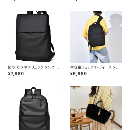
ュラルバッグ カジュアルバッグ
ーバッグ 肩掛けバッグ 通勤バッ
肩掛けバッグ 韓国風バッグ 大人
グ カジュアルバッグ 韓国風バッ
可愛いバッグ 軽量バッグ カーキ
グ おしゃれバッグ ブラック ダー
ホワイト K-B0298
クブラウン ブラウン K-B0302
防水 ビジネスリュック メンズ レ
大容量リュック レディース メン
ディース 大容量 PC収納 キャリ
ズ バックパック 多機能 軽量 通
¥7,980
¥9,980
ーオン対応 軽量 多機能バック
勤 通学 ビジネスリュック A4対
パック 通勤通学バッグ ブラック
応 ノートPC収納 シンプル カジ
グレー ワンサイズ K-B0275
ュアル マザーズバッグ 旅行 アウ
トドア ブラック グレー ピンク ベ
ージュ ワンサイズ K-B0265