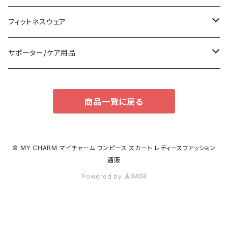
ノースリーブ
カジュアルバッグ
タンクトップ/キャミソール
バンドゥビキニ
スニーカー
フィットネスウェア
パンツドレス
バックパック
半袖/5分
ワンピース
ブーツ
セット販売
サポーター/ケア用品
ナイトドレス
トートバッグ
7分/長袖
ラッシュガード
パンプス
トップス
サポーター
商品一覧に戻る
足用サポーター
その他
エコバッグ
補正/補整
その他
サンダル
ボトムス
枕・クッション
その他
ペチコート/ペチパンツ
その他
タイツ
© MY CHARM マイチャーム ワンピース スカート レディースファッション
通販
ショルダーバッグ
その他
ソックス
Powered by
ボストンバッグ
インナー