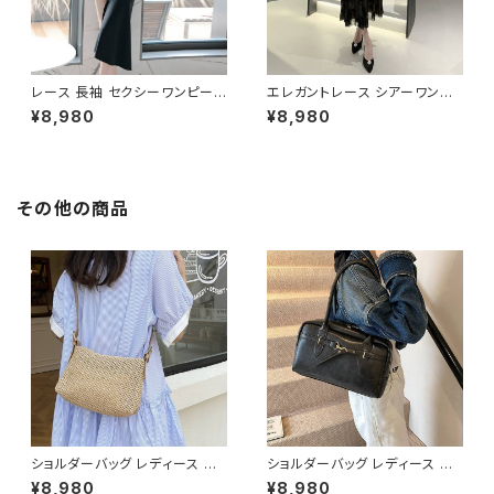
レース 長袖 セクシーワンピース
エレガントレース シアーワンピ
アシンメトリースカート タイトワ
ース ロングドレス 透け感 レデ
¥8,980
¥8,980
ンピース パーティードレス ドレ
ィース ワンピース タイトドレス
ス レディース エレガント きれい
マーメイドライン 長袖 ドレス セ
め 韓国風 結婚式 二次会 お呼
クシー 上品 韓国ファッション デ
ばれ 発表会 上品 美脚 美シル
ート お呼ばれ 二次会 パーティ
エット ブラック ブルー 2色展開
ー 秋冬 春夏 ブラック 1色展開
その他の商品
C-OSS0253
C-OSS0252
ショルダーバッグ レディース 編
ショルダーバッグ レディース ハ
み込みバッグ サマーバッグ ナチ
ンドバッグ ボストンバッグ レザ
¥8,980
¥8,980