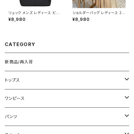
リュック メンズ レディース ビジ
ショルダーバッグ レディース 2W
ネスリュック バックパック 防水
AYバッグ ハンドバッグ スエード
¥8,980
¥8,980
リュック 大容量 PCリュック 通
風バッグ 大人カジュアルバッグ
勤リュック 通学リュック ノートP
韓国風バッグ おしゃれバッグ ブ
C収納 軽量バッグ シンプルリュ
ラック ブラウン グレー ワインレ
ック カジュアルバッグ ビジネス
ッド K-B0308
バッグ 旅行バッグ ブラック グレ
CATEGORY
ー ブルー K-B0289
新商品/再入荷
トップス
Tシャツ/カットソー
ワンピース
タンクトップ/キャミソール
ミニ/ショート
パンツ