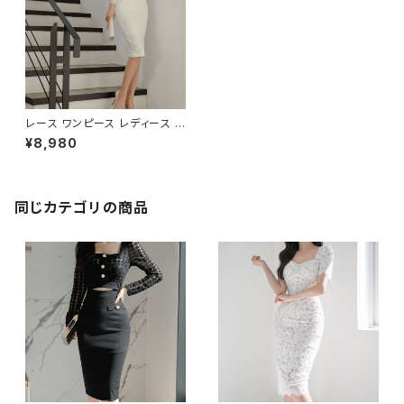
レース ワンピース レディース オ
フショルダー タイトドレス 長袖
¥8,980
エレガント フォーマル 大人 上品
セクシー 韓国風 清楚 美シルエ
ット パーティー 二次会 結婚式
お呼ばれ 通勤 デート 春 夏 秋
冬 20代 30代 40代 50代 ブラ
同じカテゴリの商品
ック ホワイト 人気 きれいめ C-
OSS0156