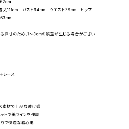
62cm
 着丈111cm バスト94cm ウエスト78cm ヒップ
63cm
る採寸のため、1〜3cmの誤差が生じる場合がござい
＋レース
ース素材で上品な透け感
エットで美ラインを強調
入りで快適な着心地