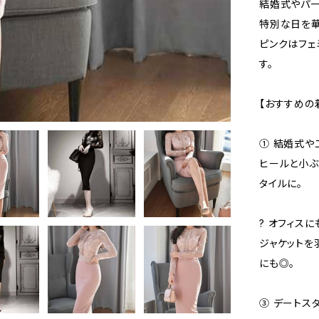
結婚式やパー
特別な日を華
ピンクはフェ
す。
【おすすめの
① 結婚式や
ヒールと小ぶ
タイルに。
? オフィス
ジャケットを
にも◎。
③ デートス