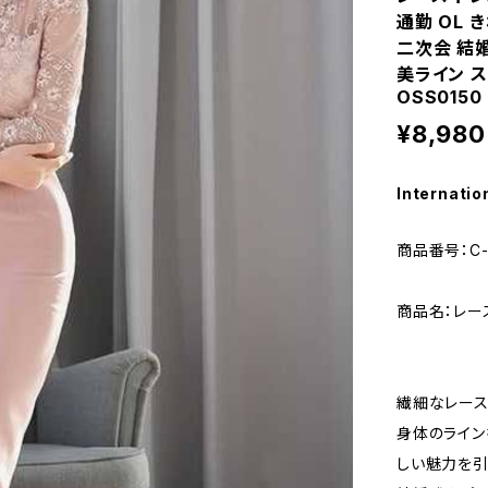
通勤 OL 
二次会 結婚
美ライン ス
OSS0150
¥8,980
Internatio
商品番号：C-
商品名：レー
繊細なレース
身体のライン
しい魅力を引