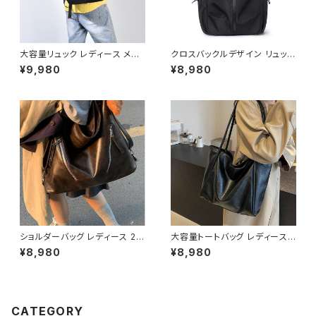
大容量リュック レディース メン
クロスバックルデザイン リュック
ズ バックパック 多機能 軽量 通
バックパック デイパック メンズ
¥9,980
¥8,980
勤 通学 ビジネスリュック A4対
レディース 男女兼用 大容量 軽
応 ノートPC収納 シンプル カジ
量 A4対応 通勤 通学 ビジネス
ュアル マザーズバッグ 旅行 アウ
旅行 カジュアル シンプル 無地
トドア ブラック グレー ピンク ベ
ブラック ブルー グレー ワンサイ
ージュ ワンサイズ K-B0265
ズ K-B0261
ショルダーバッグ レディース 2W
大容量トートバッグ レディース
AY 大容量 ワンショルダー 斜め
ショルダーバッグ ワンショルダー
¥8,980
¥8,980
がけバッグ レザー調 ビッグバッ
PUレザー シンプル 通勤バッグ
グ 通勤バッグ 通学バッグ カジュ
通学バッグ 肩掛けバッグ A4対
アル きれいめ ダークブラウン ワ
応 軽量 カジュアル きれいめ 大
ンサイズ K-B0283
人コーデ ブラック ダークブラウ
ン ブラウン ホワイト ワンサイズ
CATEGORY
K-B0266