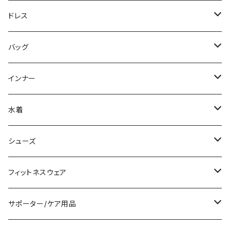
ニット/セーター
ノースリーブ
デニム
ロング
ジャケット
パンツスーツ
ドレス
パーカー
その他
レギンス
その他
その他
スカートスーツ
ミニ/ショート
バッグ
スウェット/トレーナー
チュニック
その他
その他
ミディアム/ミモレ
サブバッグ
インナー
その他
オールインワン
ロング/マキシ
クラッチバッグ
ブラ/ブラトップ/ベアトップ
水着
袖付き
フォーマルバッグ
ショーツ
タンキニ
シューズ
ノースリーブ
カジュアルバッグ
タンクトップ/キャミソール
バンドゥビキニ
スニーカー
フィットネスウェア
パンツドレス
バックパック
半袖/5分
ワンピース
ブーツ
セット販売
サポーター/ケア用品