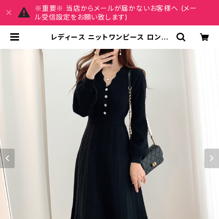
※重要※ 当店からメールが届かないお客様へ (メー
ル受信設定をお願い致します)
レディース ニットワンピース ロング
丈 パールボタン Vネック Aライン 長
袖 上品 エレガント きれいめ シンプル
通勤 デート 秋冬 春 カジュアル 可愛
い 韓国風 着痩せ 体型カバー ブラッ
ク ベージュ カーキ 3色展開 フレアス
カート C-OSS0166 | MY CHAR
M マイチャーム ワンピース スカート
レディースファッション 通販