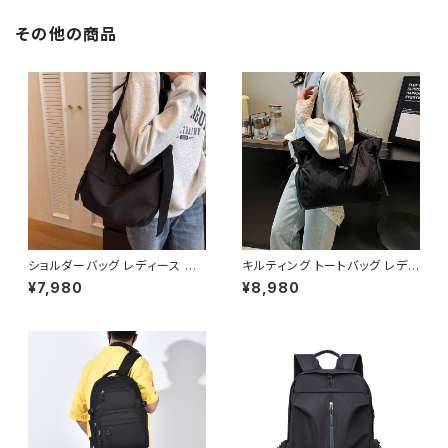
冬 春 カジュアル 可愛い 韓国風
着痩せ 体型カバー ブラック ベ
ージュ カーキ 3色展開 フレアス
その他の商品
カート C-OSS0166
ショルダーバッグ レディース ボ
キルティング トートバッグ レディ
ディバッグ ワンショルダー 斜め
ース 大容量 軽量 肩掛けバッグ
¥7,980
¥8,980
がけバッグ 三日月バッグ 軽量
通勤 通学 マザーズバッグ カジ
カジュアルバッグ 韓国風 ストリ
ュアル ナチュラル 韓国ファッショ
ート デイリー メンズ兼用 ブラッ
ン 無地 ブラック ピンク オフホ
ク ホワイト ワンサイズ K-B026
ワイト ホワイト ワンサイズ K-B
8
0259