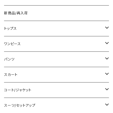
新商品/再入荷
トップス
Tシャツ/カットソー
ワンピース
タンクトップ/キャミソール
ミニ/ショート
パンツ
シャツ/ブラウス
ミディアム/ミモレ
ショート丈
スカート
ベアトップ/チューブトップ
ロング/マキシ
クロップド丈
ミニ/ショート
コート/ジャケット
カーディガン/ボレロ
袖付き
ロング丈
ミディアム/ミモレ
コート
スーツ/セットアップ