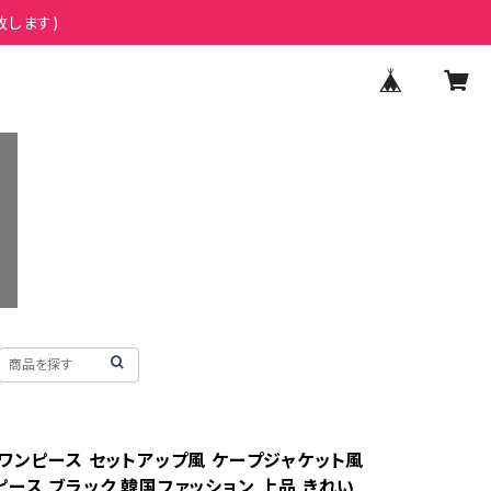
致します)
 ワンピース セットアップ風 ケープジャケット風
ピース ブラック 韓国ファッション 上品 きれい