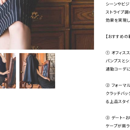
シーンやビジ
ストライプ調
効果を実現し
【おすすめの
① オフィス
パンプスとシ
通勤コーデに
➁ フォーマ
クラッチバッ
る上品スタイ
③ デート・
ケープが肩ラ