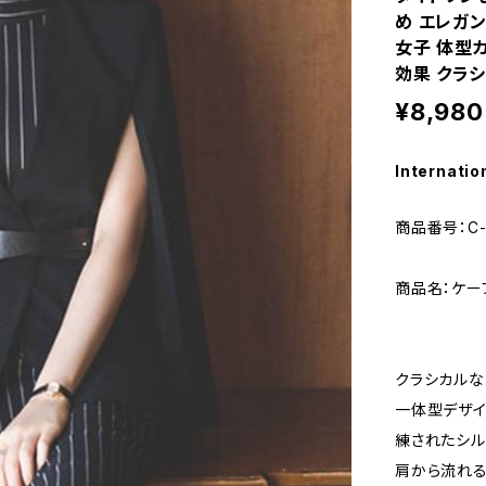
め エレガン
女子 体型カ
効果 クラシカ
¥8,980
Internatio
商品番号：C-
商品名：ケー
クラシカルな
一体型デザイ
練されたシル
肩から流れる