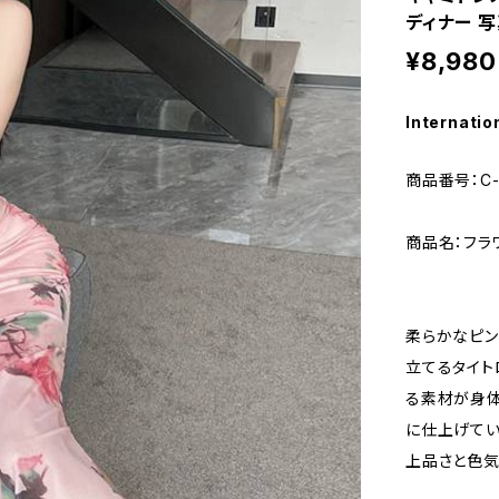
ディナー 写
¥8,980
Internatio
商品番号：C-
商品名：フラ
柔らかなピン
立てるタイト
る素材が身体
に仕上げてい
上品さと色気