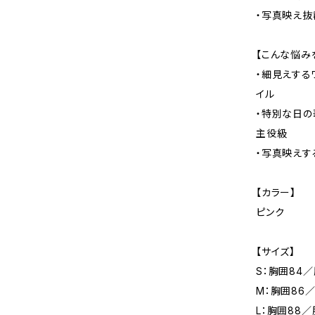
・写真映え抜
【こんな悩み
・細見えする
イル
・特別な日の
主役級
・写真映えす
【カラー】
ピンク
【サイズ】
S：胸囲84／
M：胸囲86／
L：胸囲88／