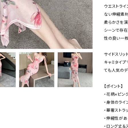
ウエストライ
ない伸縮素材
柔らかさを演
シーンで存在
性の良い一枚
サイドスリッ
キャミタイプ
ても人気のデ
【ポイント】
・花柄×ピン
・身体のライ
・華奢ストラ
・伸縮性が
・ロング丈＆