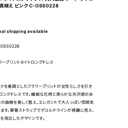
真映え ピンク C-OSS0228
nal shipping available
OSS0228
ワープリントタイトロングドレス
クを基調としたフラワープリントが女性らしさを引き
ロングドレスです。繊細な花柄と滑らかな光沢感のあ
の曲線を美しく整え、エレガントで大人っぽい雰囲気
ます。華奢ストラップでデコルテラインが綺麗に見え、
を両立したデザインです。