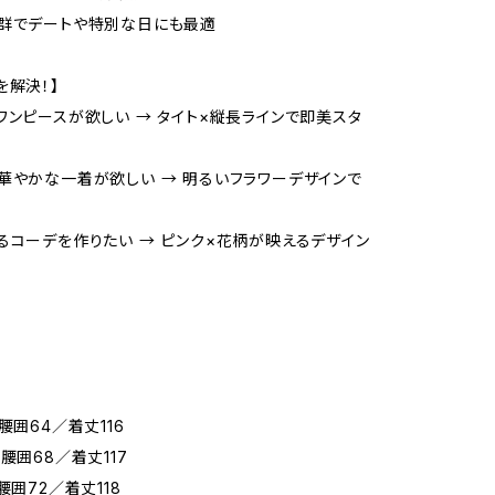
群でデートや特別な日にも最適
を解決！】
ワンピースが欲しい → タイト×縦長ラインで即美スタ
華やかな一着が欲しい → 明るいフラワーデザインで
るコーデを作りたい → ピンク×花柄が映えるデザイン
腰囲64／着丈116
腰囲68／着丈117
腰囲72／着丈118