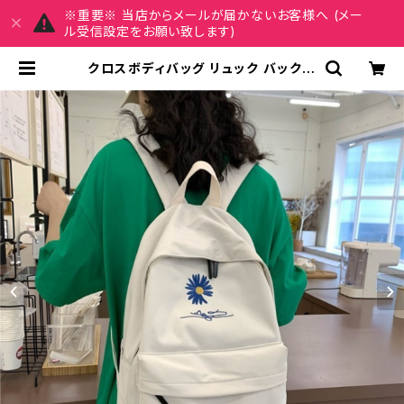
※重要※ 当店からメールが届かないお客様へ (メー
ル受信設定をお願い致します)
クロスボディバッグ リュック バックパ
ック デイパック レディース メンズ 男
女兼用 軽量 大容量 通学 通勤 旅行
学生バッグ カジュアル 韓国ファッショ
ン 花柄 刺繍 ナイロン素材 無地 シン
プル 5色展開 ブラック ブルー グリー
ン ピンク ホワイト ワンサイズ K-B0
262 | MY CHARM マイチャーム ワ
ンピース スカート レディースファッシ
ョン 通販