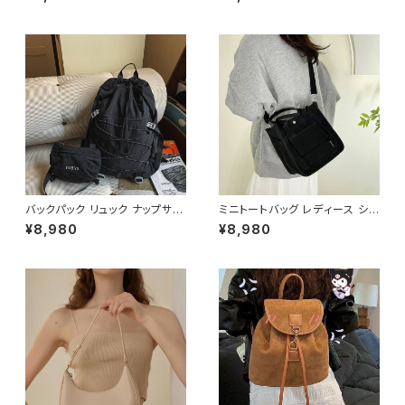
ッグ コンパクトバッグ カジュア
バッグ 斜めがけバッグ ワンショ
ルバッグ 韓国風バッグ 小さめバ
ルダー バッグ レディースバッグ
ッグ おしゃれバッグ ブラック シ
ダイヤキルト ゴールド金具 コン
ルバー ピンク ホワイト K-B02
パクトバッグ 小さめバッグ 韓国
99
風バッグ 大人可愛い 上品 きれ
いめ カジュアル 通勤 通学 デー
ト 人気バッグ ブラック ホワイト
K-B0288
バックパック リュック ナップサッ
ミニトートバッグ レディース ショ
ク 巾着リュック レディース メン
ルダーバッグ キャンバスバッグ 2
¥8,980
¥8,980
ズ 男女兼用 軽量 ナイロン 大容
WAYバッグ カジュアルバッグ 韓
量 カジュアル デイリーバッグ 通
国風バッグ 小さめバッグ ブラッ
学 通勤 旅行 アウトドア 韓国フ
ク ブラウン ホワイト K-B0304
ァッション 無地 5色展開 ブラッ
ク ブルー オレンジ グリーン ホ
ワイト ワンサイズ K-B0263