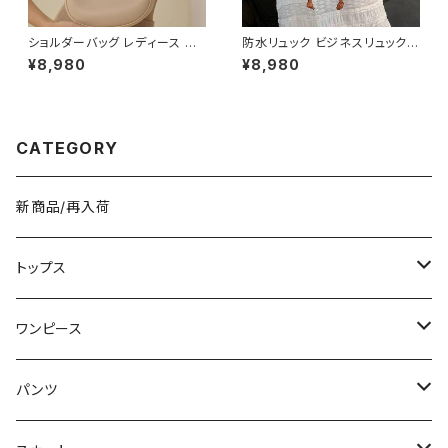
ショルダーバッグ レディース ハ
防水リュック ビジネスリュック
ーフムーンバッグ ワンショルダ
メンズ レディース バックパック
¥8,980
¥8,980
ー ミニバッグ 斜めがけバッグ 2
PCリュック 大容量リュック 防水
WAY レザー調 シンプル きれい
バッグ 通勤リュック 通学リュッ
め 韓国風 通勤 通学 デート ブ
ク 旅行バッグ カジュアルバッグ
ラック ベージュ ピンク ホワイト
シンプルバッグ ブラック グレー
ワンサイズ K-B0285
K-B090
CATEGORY
新商品/再入荷
トップス
Tシャツ/カットソー
ワンピース
タンクトップ/キャミソール
ミニ/ショート
パンツ