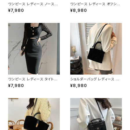
ワンピース レディース ノースリ
ワンピース レディース オフショ
ーブワンピース タイトワンピー
ルダーワンピース タイトワンピ
¥7,980
¥8,980
ス ミモレ丈 バイカラーワンピー
ース ミモレ丈 ドレープ ギャザ
ス 配色ワンピース ハイネック
ー ハイウエスト パーティードレ
半高襟 タイトドレス オフィスワ
ス キャバドレス ナイトドレス 韓
ンピース 通勤ワンピース きれい
国ファッション 韓国風 フェミニ
め 上品 エレガント フェミニン
ン エレガント 上品 きれいめ 着
韓国ファッション 韓国風 オフィ
痩せ 細見え 春 夏 秋 ホワイト
スカジュアル デート 女子会 パ
ブラック S M L XL 2XL 20代
ーティー 着痩せ 細見え 春 夏
30代 40代 C-OSS0262
秋 ブラック 黒 ネイビー 紺 S M
L 20代 30代 40代 C-OSS02
61
ワンピース レディース タイトワ
ショルダーバッグ レディース ミ
ンピース タイトドレス ミモレ丈
ニバッグ 2WAYバッグ フリンジ
¥7,980
¥8,980
レースワンピース シースルー 長
デザインバッグ 韓国風バッグ お
袖 スクエアネック ハイウエスト
しゃれバッグ ブラック ブルー ピ
セクシー キャバドレス ナイトド
ンク K-B0309
レス パーティードレス 結婚式
二次会 お呼ばれ 韓国ファッショ
ン 韓国風 フェミニン エレガント
きれいめ 地雷系 量産型 着痩せ
細見え 春 秋 冬 ブラック 黒 S
M L XL 20代 30代 40代 C-O
SS0260