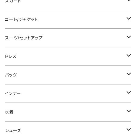
シャツ/ブラウス
ミディアム/ミモレ
ショート丈
スカート
ベアトップ/チューブトップ
ロング/マキシ
クロップド丈
ミニ/ショート
コート/ジャケット
カーディガン/ボレロ
袖付き
ロング丈
ミディアム/ミモレ
コート
スーツ/セットアップ
ニット/セーター
ノースリーブ
デニム
ロング
ジャケット
パンツスーツ
ドレス
パーカー
その他
レギンス
その他
その他
スカートスーツ
ミニ/ショート
バッグ
スウェット/トレーナー
チュニック
その他
その他
ミディアム/ミモレ
サブバッグ
インナー
その他
オールインワン
ロング/マキシ
クラッチバッグ
ブラ/ブラトップ/ベアトップ
水着
袖付き
フォーマルバッグ
ショーツ
タンキニ
シューズ