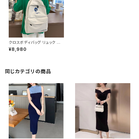
クロスボディバッグ リュック バッ
クパック デイパック レディース
¥8,980
メンズ 男女兼用 軽量 大容量 通
学 通勤 旅行 学生バッグ カジュ
アル 韓国ファッション 花柄 刺繍
ナイロン素材 無地 シンプル 5
色展開 ブラック ブルー グリーン
同じカテゴリの商品
ピンク ホワイト ワンサイズ K-B
0262