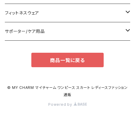
ノースリーブ
カジュアルバッグ
タンクトップ/キャミソール
バンドゥビキニ
スニーカー
フィットネスウェア
パンツドレス
バックパック
半袖/5分
ワンピース
ブーツ
セット販売
サポーター/ケア用品
ナイトドレス
トートバッグ
7分/長袖
ラッシュガード
パンプス
トップス
サポーター
商品一覧に戻る
足用サポーター
その他
エコバッグ
補正/補整
その他
サンダル
ボトムス
枕・クッション
その他
ペチコート/ペチパンツ
その他
タイツ
© MY CHARM マイチャーム ワンピース スカート レディースファッション
通販
ショルダーバッグ
その他
ソックス
Powered by
ボストンバッグ
インナー