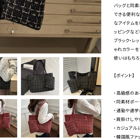
バッグと同素
できる便利な
なアイテムを
ッピングなど
ブラック・レ
ゃれカラーを
使いはもちろ
【ポイント】
・高級感のあ
・同素材ポ
・通勤や通学
・肩掛けしや
・カジュアル
・韓国風ファ