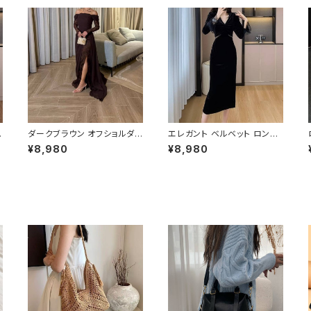
キ
ダークブラウン オフショルダ
エレガント ベルベット ロング
ー ロングドレス レーススリッ
ワンピース Vネック タイトシ
¥8,980
¥8,980
ト ドレス レディース パーティ
ルエット ワンピース ドレス パ
ードレス 大人 上品 きれいめ
ーティー 秋冬 春 夏 体型カバ
ー
セクシー 結婚式 二次会 お呼
ー 上品 大人フェミニン ブラッ
パ
ばれ 韓国風 ロング丈 スリッ
ク レディース ロング丈 美ライ
ル
トドレス 高級感 エレガント ス
ン C-OSS0235
ー
タイルアップ 美シルエット C-
広
OSS0236