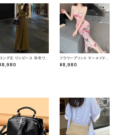
ロング丈 ワンピース 秋冬ワン
フラワープリント マーメイド
ピース エレガントワンピース
ベアワンピース スリット入り
¥8,980
¥8,980
ロングスカート レディース ド
キャミドレス タイトロングドレ
レス 上品 きれいめ 大人可愛
ス 大人上品 デート ホテルデ
い ブラック カーキ ワンタイプ
ィナー 写真映え ピンク C-O
エレガント C-OSS0234
SS0228