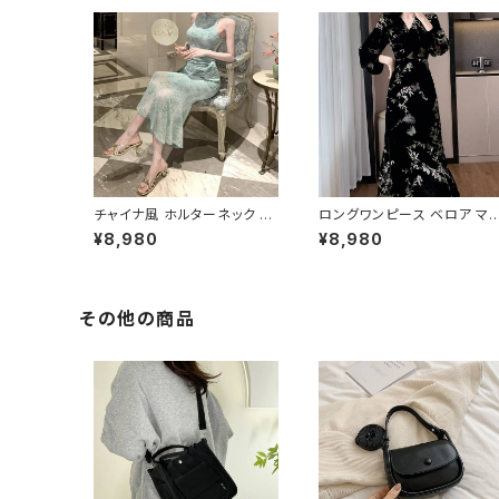
チャイナ風 ホルターネック ロ
ロングワンピース ベロア マ
ングドレス レディース シアー
シ丈 花柄 ワンピース レディ
¥8,980
¥8,980
透け感 スリムフィット Iライン
ース 30代 40代 50代 秋冬
美シルエット エレガント 上品
長袖 エレガント 上品 大人可
大人 ワンピース パーティー
愛い Aライン 体型カバー デ
ディナー リゾート お呼ばれ ラ
ト 結婚式 二次会 お呼ばれ 
イトブルー C-OSS0259
ーティー 黒 ピンク フォーマ
その他の商品
大人ファッション トレンドコ
デ 休日 お出かけ コーデ 幅
い年代向け C-OSS0256