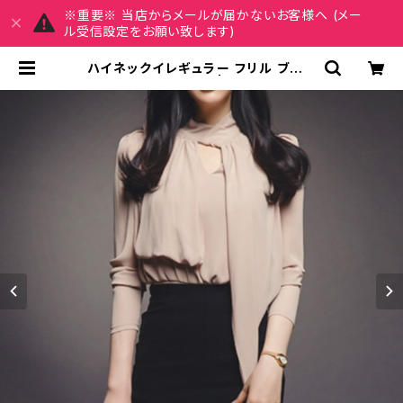
※重要※ 当店からメールが届かないお客様へ (メー
ル受信設定をお願い致します)
ハイネックイレギュラー フリル ブラウ
ス C-TAW1008 | MY CHARM
マイチャーム ワンピース スカート レ
ディースファッション 通販