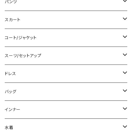
タンクトップ/キャミソール
ミニ/ショート
パンツ
シャツ/ブラウス
ミディアム/ミモレ
ショート丈
スカート
ベアトップ/チューブトップ
ロング/マキシ
クロップド丈
ミニ/ショート
コート/ジャケット
カーディガン/ボレロ
袖付き
ロング丈
ミディアム/ミモレ
コート
スーツ/セットアップ
ニット/セーター
ノースリーブ
デニム
ロング
ジャケット
パンツスーツ
ドレス
パーカー
その他
レギンス
その他
その他
スカートスーツ
ミニ/ショート
バッグ
スウェット/トレーナー
チュニック
その他
その他
ミディアム/ミモレ
サブバッグ
インナー
その他
オールインワン
ロング/マキシ
クラッチバッグ
ブラ/ブラトップ/ベアトップ
水着