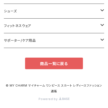
袖付き
フォーマルバッグ
ショーツ
タンキニ
シューズ
ノースリーブ
カジュアルバッグ
タンクトップ/キャミソール
バンドゥビキニ
スニーカー
フィットネスウェア
パンツドレス
バックパック
半袖/5分
ワンピース
ブーツ
セット販売
サポーター/ケア用品
ナイトドレス
トートバッグ
7分/長袖
ラッシュガード
パンプス
トップス
サポーター
商品一覧に戻る
足用サポーター
その他
エコバッグ
補正/補整
その他
サンダル
ボトムス
枕・クッション
その他
ペチコート/ペチパンツ
その他
タイツ
© MY CHARM マイチャーム ワンピース スカート レディースファッション
通販
ショルダーバッグ
その他
ソックス
Powered by