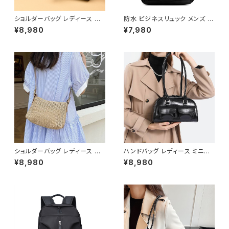
ショルダーバッグ レディース エ
防水 ビジネスリュック メンズ レ
ナメルバッグ ミニバッグ ワンショ
ディース PC対応 大容量 通勤リ
¥8,980
¥7,980
ルダー 斜めがけバッグ 2WAY
ュック 通学バッグ バックパック
パテントレザー風 ゴールド金具
USBポート付き 軽量 多機能 ブ
韓国風 きれいめ モード ブラック
ラック ダークブルー グレー ワン
レッド ワンサイズ K-B0287
サイズ K-B0273
ショルダーバッグ レディース 編
ハンドバッグ レディース ミニバ
み込みバッグ サマーバッグ ナチ
ッグ ショルダーバッグ レトロバッ
¥8,980
¥8,980
ュラルバッグ カジュアルバッグ
グ 韓国風バッグ コンパクトバッ
肩掛けバッグ 韓国風バッグ 大人
グ おしゃれバッグ ブラック レッ
可愛いバッグ 軽量バッグ カーキ
ド ブルー シルバー ダークブラウ
ホワイト K-B0298
ン ホワイト K-B0305