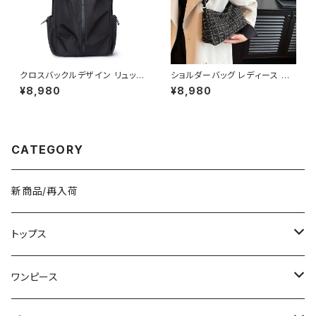
クロスバックルデザイン リュック
ショルダーバッグ レディース ツ
バックパック デイパック メンズ
イードバッグ ミニバッグ ハンド
¥8,980
¥8,980
レディース 男女兼用 大容量 軽
バッグ ワンショルダーバッグ カ
量 A4対応 通勤 通学 ビジネス
ジュアルバッグ 韓国風バッグ 小
旅行 カジュアル シンプル 無地
さめバッグ おしゃれバッグ ブラ
ブラック ブルー グレー ワンサイ
ック ホワイト K-B0297
ズ K-B0261
CATEGORY
新商品/再入荷
トップス
Tシャツ/カットソー
ワンピース