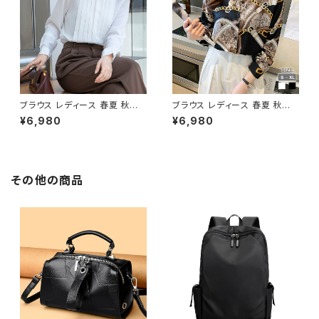
ター OL オフィスカジュアル 結
校行事 セットアップ オフィス ス
婚式 パーティー お呼ばれ ブラ
カート ミディアムスカート ペン
ック キャメル 10代 20代 30代
シルスカート OL オフィスカジュ
40代 C-WAW1032
アル 結婚式 パーティー 卒業式
入学式 卒園式 入園式 お呼ばれ
ホワイト グリーン 10代 20代 3
0代 40代 C-WAW1077
ブラウス レディース 春夏 秋冬
ブラウス レディース 春夏 秋冬
春 夏 秋 冬 白 黒 シャツ トップ
春 夏 秋 冬 白 サテン地 シャツ
¥6,980
¥6,980
ス 無地ブラウス 長袖 トップス
トップス チェーン柄 ベルトデザ
プリーツ チュニック 無地 フロン
イン プリント 柄ブラウス 長袖 ト
トプリーツ きれいめ プリーツシ
ップス チュニック ベルト ボウタ
ャツ シフォン プリーツブラウス
イシャツ きれいめ 柄シャツ アイ
シンプルシャツ 白シャツ 黒シャ
ボリー ブラック オフィスカジュ
その他の商品
ツ ホワイト ブラック オフィスカ
アル スーツ ブラウス 韓国 ゆっ
ジュアル スーツ 韓国 ゆったり
たり ブラウスシャツ シンプル 長
ブラウスシャツ シンプル 長袖シ
袖シャツ ブラウスシャツ シャツ
ャツ ブラウスシャツ シャツブラ
ブラウス オフィス カジュアル O
ウス オフィス カジュアル OL 上
L 上品 大人 S M L XL 2XL 20
品 大人 S M L XL 2XL 20代 3
代 30代 40代 50代 C-TSS0
0代 40代 50代 C-TSS0061
066