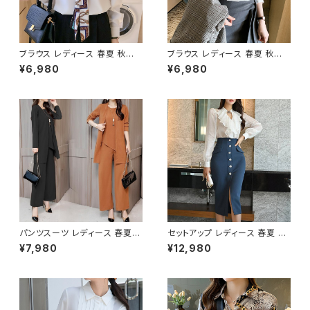
ブラウス レディース 春夏 秋冬
ブラウス レディース 春夏 秋冬
春 夏 秋 冬 白 ボウタイ シスカ
春 夏 秋 冬 白 シャツ トップス
¥6,980
¥6,980
ーフボウタイ ャツ トップス スカ
スキッパー 長袖 トップス チュニ
ーフタイ 無地ブラウス 長袖 トッ
ック 無地 スキッパーシャツ チュ
プス チュニック 無地 ボウタイシ
ニックブラウス ホワイト ベージ
ャツ きれいめ 白シャツ シンプル
ュ カーキ ボルドー ブルーグレ
シャツ チュニックブラウス ホワ
ー 韓国 ゆったり ブラウスシャツ
イト グリーン オフィスカジュア
シンプル スキッパーブラウス 長
ル スーツ ブラウス 韓国 ゆった
袖シャツ ブラウスシャツ こなれ
り ブラウスシャツ シンプル 長袖
シャツブラウス オフィス カジュ
シャツ ブラウスシャツ シャツブ
アル OL 上品 大人 S M L XL 2
ラウス オフィス カジュアル OL
XL 20代 30代 40代 C-TSS0
上品 大人 S M L XL 2XL 20代
057
30代 40代 50代 C-TSS006
5
パンツスーツ レディース 春夏
セットアップ レディース 春夏 秋
秋冬 春 夏 秋 冬 黒 パンツスタ
冬 春 夏 秋 冬 白 ブラウス タイ
¥7,980
¥12,980
イル スーツ 無地 上下セット 3
トスカート シースルーブラウス
点セット きれいめ シンプル 上品
スーツ 上下セット 2点セット ブ
大人スタイル ジャケット パンツ
ラウス 女性用トップス スーツス
ノースリーブ セットアップ ワイド
カート タイトスカート フリルトッ
パンツ ロング パンツスーツ オフ
プス シースルートップス ミディ
ィス ロングパンツ トップス アウ
アム ミモレ丈スカート ひざ丈 学