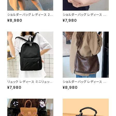
ショルダーバッグ レディース 2W
ショルダーバッグ レディース ワ
AY 大容量 ワンショルダー 斜め
ンショルダー 三日月バッグ 軽量
¥8,980
¥7,980
がけバッグ レザー調 ビッグバッ
ナイロンバッグ 斜めがけバッグ
グ 通勤バッグ 通学バッグ カジュ
カジュアルバッグ 韓国風 通学バ
アル きれいめ ダークブラウン ワ
ッグ デイリー コンパクト 大容量
ンサイズ K-B0283
ライトブルー ピンク ホワイト ワ
ンサイズ K-B0267
リュック レディース ミニリュック
ショルダーバッグ レディース ワ
バックパック レディースバッグ カ
ンショルダー レザー調 バッグ 斜
¥7,980
¥8,980
ジュアルリュック 通学リュック
めがけバッグ 肩掛けバッグ 大容
通勤リュック 軽量リュック シン
量 通勤バッグ 通学バッグ シンプ
プルリュック 韓国風バッグ 学生
ル きれいめ カジュアル ブラック
バッグ おしゃれバッグ ブラック
ブラウン ワンサイズ K-B0281
ホワイト K-B0291