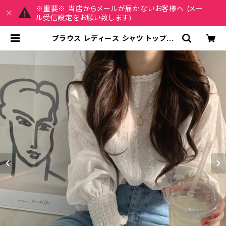
※重要※ 当店からメールが届かないお客様へ (メー
ル受信設定をお願い致します)
ブラウス レディース シャツ トップス
長袖 フリル 春 夏 春夏 白 長袖トップ
ス チュニック ベージュ フリルブラウ
ス ホワイト ゆったり シースルー キャ
ンディスリーブ ブラウスシャツ 体型カ
バー 二の腕カバー シンプル シャツブ
ラウス 大人 カジュアル オフィス 韓国
K-T0026 | MY CHARM マイチ
ャーム ワンピース スカート レディー
スファッション 通販