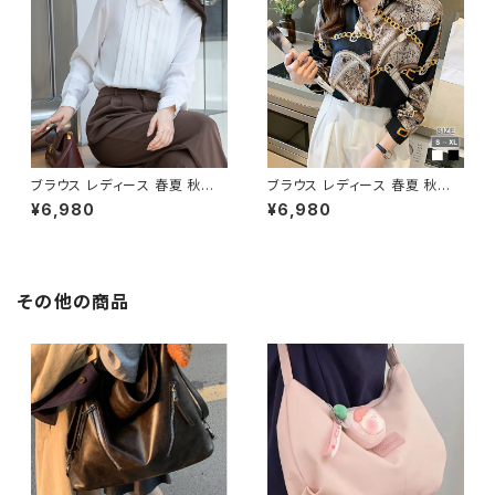
ィス ロングパンツ トップス アウ
アム ミモレ丈スカート ひざ丈 学
ター OL オフィスカジュアル 結
校行事 セットアップ オフィス ス
婚式 パーティー お呼ばれ ブラ
カート ミディアムスカート ペン
ック キャメル 10代 20代 30代
シルスカート OL オフィスカジュ
40代 C-WAW1032
アル 結婚式 パーティー 卒業式
入学式 卒園式 入園式 お呼ばれ
ホワイト グリーン 10代 20代 3
0代 40代 C-WAW1077
ブラウス レディース 春夏 秋冬
ブラウス レディース 春夏 秋冬
春 夏 秋 冬 白 黒 シャツ トップ
春 夏 秋 冬 白 サテン地 シャツ
¥6,980
¥6,980
ス 無地ブラウス 長袖 トップス
トップス チェーン柄 ベルトデザ
プリーツ チュニック 無地 フロン
イン プリント 柄ブラウス 長袖 ト
トプリーツ きれいめ プリーツシ
ップス チュニック ベルト ボウタ
ャツ シフォン プリーツブラウス
イシャツ きれいめ 柄シャツ アイ
シンプルシャツ 白シャツ 黒シャ
ボリー ブラック オフィスカジュ
その他の商品
ツ ホワイト ブラック オフィスカ
アル スーツ ブラウス 韓国 ゆっ
ジュアル スーツ 韓国 ゆったり
たり ブラウスシャツ シンプル 長
ブラウスシャツ シンプル 長袖シ
袖シャツ ブラウスシャツ シャツ
ャツ ブラウスシャツ シャツブラ
ブラウス オフィス カジュアル O
ウス オフィス カジュアル OL 上
L 上品 大人 S M L XL 2XL 20
品 大人 S M L XL 2XL 20代 3
代 30代 40代 50代 C-TSS0
0代 40代 50代 C-TSS0061
066