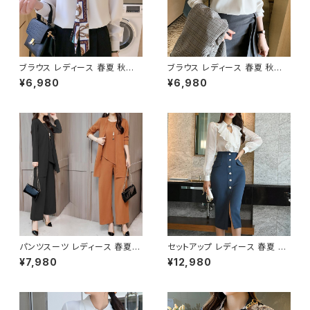
ブラウス レディース 春夏 秋冬
ブラウス レディース 春夏 秋冬
春 夏 秋 冬 白 ボウタイ シスカ
春 夏 秋 冬 白 シャツ トップス
¥6,980
¥6,980
ーフボウタイ ャツ トップス スカ
スキッパー 長袖 トップス チュニ
ーフタイ 無地ブラウス 長袖 トッ
ック 無地 スキッパーシャツ チュ
プス チュニック 無地 ボウタイシ
ニックブラウス ホワイト ベージ
ャツ きれいめ 白シャツ シンプル
ュ カーキ ボルドー ブルーグレ
シャツ チュニックブラウス ホワ
ー 韓国 ゆったり ブラウスシャツ
イト グリーン オフィスカジュア
シンプル スキッパーブラウス 長
ル スーツ ブラウス 韓国 ゆった
袖シャツ ブラウスシャツ こなれ
り ブラウスシャツ シンプル 長袖
シャツブラウス オフィス カジュ
シャツ ブラウスシャツ シャツブ
アル OL 上品 大人 S M L XL 2
ラウス オフィス カジュアル OL
XL 20代 30代 40代 C-TSS0
上品 大人 S M L XL 2XL 20代
057
30代 40代 50代 C-TSS006
5
パンツスーツ レディース 春夏
セットアップ レディース 春夏 秋
秋冬 春 夏 秋 冬 黒 パンツスタ
冬 春 夏 秋 冬 白 ブラウス タイ
¥7,980
¥12,980
イル スーツ 無地 上下セット 3
トスカート シースルーブラウス
点セット きれいめ シンプル 上品
スーツ 上下セット 2点セット ブ
大人スタイル ジャケット パンツ
ラウス 女性用トップス スーツス
ノースリーブ セットアップ ワイド
カート タイトスカート フリルトッ
パンツ ロング パンツスーツ オフ
プス シースルートップス ミディ