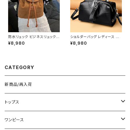
防水リュック ビジネスリュック
ショルダーバッグ レディース エ
メンズ レディース バックパック
ナメルバッグ ミニバッグ ワンショ
¥8,980
¥8,980
PCリュック 大容量リュック 防水
ルダー 斜めがけバッグ 2WAY
バッグ 通勤リュック 通学リュッ
パテントレザー風 ゴールド金具
ク 旅行バッグ カジュアルバッグ
韓国風 きれいめ モード ブラック
シンプルバッグ ブラック グレー
レッド ワンサイズ K-B0287
K-B090
CATEGORY
新商品/再入荷
トップス
Tシャツ/カットソー
ワンピース