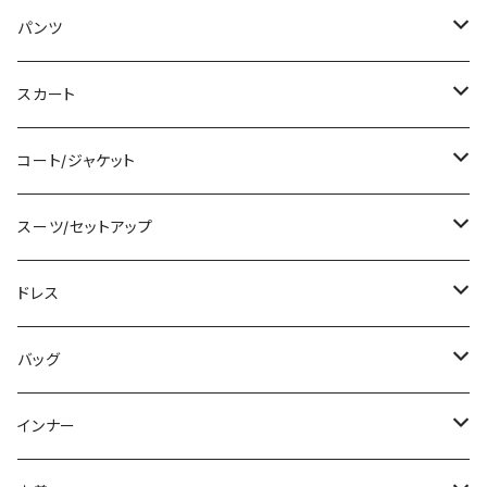
タンクトップ/キャミソール
ミニ/ショート
パンツ
シャツ/ブラウス
ミディアム/ミモレ
ショート丈
スカート
ベアトップ/チューブトップ
ロング/マキシ
クロップド丈
ミニ/ショート
コート/ジャケット
カーディガン/ボレロ
袖付き
ロング丈
ミディアム/ミモレ
コート
スーツ/セットアップ
ニット/セーター
ノースリーブ
デニム
ロング
ジャケット
パンツスーツ
ドレス
パーカー
その他
レギンス
その他
その他
スカートスーツ
ミニ/ショート
バッグ
スウェット/トレーナー
チュニック
その他
その他
ミディアム/ミモレ
サブバッグ
インナー