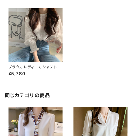
ブラウス レディース シャツ トッ
プス 長袖 フリル 春 夏 春夏 白
¥5,780
長袖トップス チュニック ベージ
ュ フリルブラウス ホワイト ゆっ
たり シースルー キャンディスリ
ーブ ブラウスシャツ 体型カバー
二の腕カバー シンプル シャツブ
同じカテゴリの商品
ラウス 大人 カジュアル オフィス
韓国 K-T0026