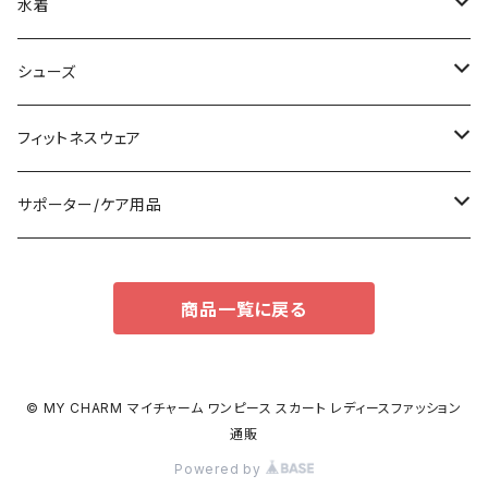
その他
オールインワン
ロング/マキシ
クラッチバッグ
ブラ/ブラトップ/ベアトップ
水着
袖付き
フォーマルバッグ
ショーツ
タンキニ
シューズ
ノースリーブ
カジュアルバッグ
タンクトップ/キャミソール
バンドゥビキニ
スニーカー
フィットネスウェア
パンツドレス
バックパック
半袖/5分
ワンピース
ブーツ
セット販売
サポーター/ケア用品
ナイトドレス
トートバッグ
7分/長袖
ラッシュガード
パンプス
トップス
サポーター
商品一覧に戻る
足用サポーター
その他
エコバッグ
補正/補整
その他
サンダル
ボトムス
枕・クッション
その他
ペチコート/ペチパンツ
その他
タイツ
© MY CHARM マイチャーム ワンピース スカート レディースファッション
通販
ショルダーバッグ
その他
ソックス
Powered by