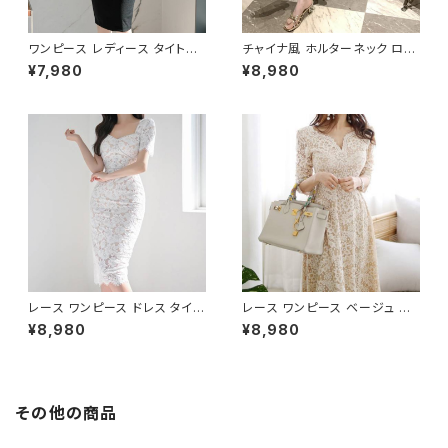
ワンピース レディース タイトワ
チャイナ風 ホルターネック ロン
ンピース タイトドレス ミモレ丈
グドレス レディース シアー 透け
¥7,980
¥8,980
レースワンピース シースルー 長
感 スリムフィット Iライン 美シル
袖 スクエアネック ハイウエスト
エット エレガント 上品 大人 ワ
セクシー キャバドレス ナイトド
ンピース パーティー ディナー リ
レス パーティードレス 結婚式
ゾート お呼ばれ ライトブルー C
二次会 お呼ばれ 韓国ファッショ
-OSS0259
ン 韓国風 フェミニン エレガント
きれいめ 地雷系 量産型 着痩せ
細見え 春 秋 冬 ブラック 黒 S
M L XL 20代 30代 40代 C-O
SS0260
レース ワンピース ドレス タイト
レース ワンピース ベージュ マ
ワンピ ホワイト きれいめ 清楚
キシ丈ドレス 長袖 きれいめ 大
¥8,980
¥8,980
エレガント 大人 上品 パーティ
人上品 エレガント デート お呼
ー お呼ばれ 結婚式 二次会 デ
ばれ 結婚式 二次会 パーティー
ート 20代 30代 40代 春 夏 秋
20代 30代 40代 春 夏 秋 冬 C
冬 韓国風 フォーマル レディース
-OSS0257
ロング丈 タイトシルエット 美脚
その他の商品
効果 スリム見え 体型カバー C-
OSS0258