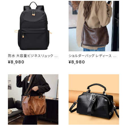
防水 大容量ビジネスリュック メ
ショルダーバッグ レディース ワ
ンズ レディース PC対応 通勤通
ンショルダー レザー調 バッグ 斜
¥8,980
¥8,980
学バッグ キャリーオン対応 軽量
めがけバッグ 肩掛けバッグ 大容
多機能バックパック ブラック グ
量 通勤バッグ 通学バッグ シンプ
レー ワンサイズ K-B0274
ル きれいめ カジュアル ブラック
ブラウン ワンサイズ K-B0281