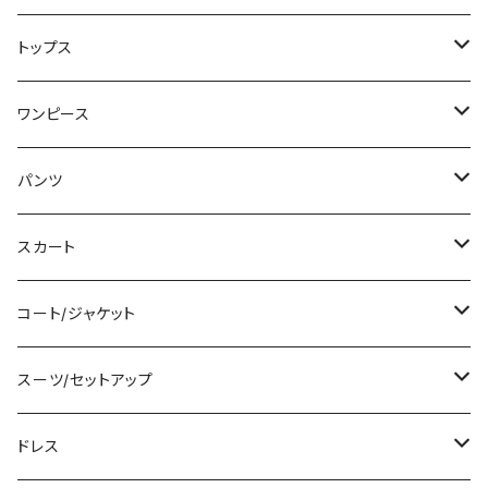
トップス
Tシャツ/カットソー
ワンピース
タンクトップ/キャミソール
ミニ/ショート
パンツ
シャツ/ブラウス
ミディアム/ミモレ
ショート丈
スカート
ベアトップ/チューブトップ
ロング/マキシ
クロップド丈
ミニ/ショート
コート/ジャケット
カーディガン/ボレロ
袖付き
ロング丈
ミディアム/ミモレ
コート
スーツ/セットアップ
ニット/セーター
ノースリーブ
デニム
ロング
ジャケット
パンツスーツ
ドレス