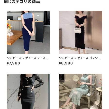
呼ばれ ネイビー オレンジ ブラ
同じカテゴリの商品
ック 10代 20代 30代 40代 C-
WAW1024
ワンピース レディース ノースリ
ワンピース レディース オフショ
ーブワンピース タイトワンピー
ルダーワンピース タイトワンピ
¥7,980
¥8,980
ス ミモレ丈 バイカラーワンピー
ース ミモレ丈 ドレープ ギャザ
ス 配色ワンピース ハイネック
ー ハイウエスト パーティードレ
半高襟 タイトドレス オフィスワ
ス キャバドレス ナイトドレス 韓
ンピース 通勤ワンピース きれい
国ファッション 韓国風 フェミニ
め 上品 エレガント フェミニン
ン エレガント 上品 きれいめ 着
韓国ファッション 韓国風 オフィ
痩せ 細見え 春 夏 秋 ホワイト
スカジュアル デート 女子会 パ
ブラック S M L XL 2XL 20代
ーティー 着痩せ 細見え 春 夏
30代 40代 C-OSS0262
秋 ブラック 黒 ネイビー 紺 S M
L 20代 30代 40代 C-OSS02
61