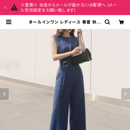
※重要※ 当店からメールが届かないお客様へ (メー
ル受信設定をお願い致します)
オールインワン レディース 春夏 秋冬
春 夏 秋 冬 パンツドレス パンツ ノー
スリーブ オールインワンパンツドレス
ロング シンプル ワイドパンツ OL オ
フィスカジュアル 結婚式 パーティー
お呼ばれ ネイビー オレンジ ブラック
10代 20代 30代 40代 C-WAW10
24 | MY CHARM マイチャーム ワ
ンピース スカート レディースファッシ
ョン 通販