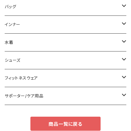
パーカー
その他
レギンス
その他
その他
スカートスーツ
ミニ/ショート
バッグ
スウェット/トレーナー
チュニック
その他
その他
ミディアム/ミモレ
サブバッグ
インナー
その他
オールインワン
ロング/マキシ
クラッチバッグ
ブラ/ブラトップ/ベアトップ
水着
袖付き
フォーマルバッグ
ショーツ
タンキニ
シューズ
ノースリーブ
カジュアルバッグ
タンクトップ/キャミソール
バンドゥビキニ
スニーカー
フィットネスウェア
パンツドレス
バックパック
半袖/5分
ワンピース
ブーツ
セット販売
サポーター/ケア用品
ナイトドレス
トートバッグ
7分/長袖
ラッシュガード
パンプス
トップス
サポーター
商品一覧に戻る
足用サポーター