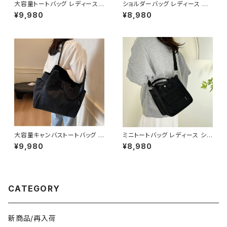
大容量トートバッグ レディース 2
ショルダーバッグ レディース エ
WAY ショルダーバッグ PUレザ
ナメルバッグ ミニバッグ ワンショ
¥9,980
¥8,980
ー A4対応 通勤バッグ 通学バッ
ルダー 斜めがけバッグ 2WAY
グ 斜めがけバッグ きれいめ カ
パテントレザー風 ゴールド金具
ジュアル 大人バッグ ダークブラ
韓国風 きれいめ モード ブラック
ウン ブラウン ワンサイズ K-B0
レッド ワンサイズ K-B0287
269
大容量キャンバストートバッグ レ
ミニトートバッグ レディース ショ
ディース A4対応 通勤バッグ 通
ルダーバッグ キャンバスバッグ 2
¥9,980
¥8,980
学バッグ 肩掛けバッグ マザーズ
WAYバッグ カジュアルバッグ 韓
バッグ カジュアルバッグ ブラック
国風バッグ 小さめバッグ ブラッ
ブラウン グリーン ホワイト ワン
ク ブラウン ホワイト K-B0304
サイズ K-B0272
CATEGORY
新商品/再入荷