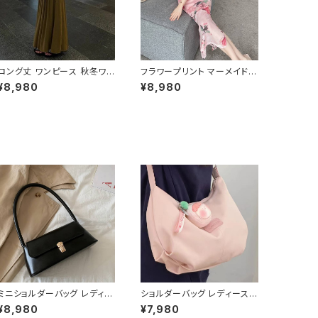
ロング丈 ワンピース 秋冬ワン
フラワープリント マーメイド
ピース エレガントワンピース
ベアワンピース スリット入り
¥8,980
¥8,980
ロングスカート レディース ド
キャミドレス タイトロングドレ
レス 上品 きれいめ 大人可愛
ス 大人上品 デート ホテルデ
い ブラック カーキ ワンタイプ
ィナー 写真映え ピンク C-O
エレガント C-OSS0234
SS0228
ミニショルダーバッグ レディー
ショルダーバッグ レディース
ス ワンハンドルバッグ レトロ
ワンショルダー 三日月バッグ
¥8,980
¥7,980
ハンドバッグ コンパクトバッグ
軽量 ナイロンバッグ 斜めがけ