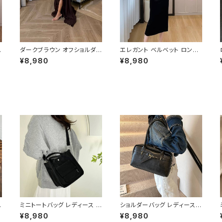
キ
ダークブラウン オフショルダ
エレガント ベルベット ロング
ー ロングドレス レーススリッ
ワンピース Vネック タイトシ
¥8,980
¥8,980
ト ドレス レディース パーティ
ルエット ワンピース ドレス パ
ードレス 大人 上品 きれいめ
ーティー 秋冬 春 夏 体型カバ
ー
セクシー 結婚式 二次会 お呼
ー 上品 大人フェミニン ブラッ
パ
ばれ 韓国風 ロング丈 スリッ
ク レディース ロング丈 美ライ
ル
トドレス 高級感 エレガント ス
ン C-OSS0235
ー
タイルアップ 美シルエット C-
広
OSS0236
ー
ミニトートバッグ レディース シ
ショルダーバッグ レディース
ョルダーバッグ キャンバスバッ
ハンドバッグ ボストンバッグ
¥8,980
¥8,980
グ 2WAYバッグ カジュアルバ
レザーバッグ 肩掛けバッグ 通