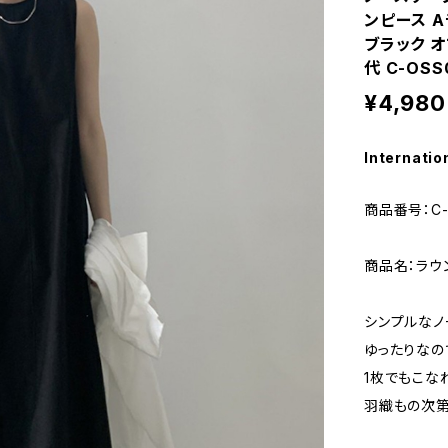
ンピース A
ブラック オ
代 C-OSS
¥4,980
Internatio
商品番号：C-
商品名：ラウ
シンプルなノ
ゆったりなの
1枚でもこな
羽織もの次第