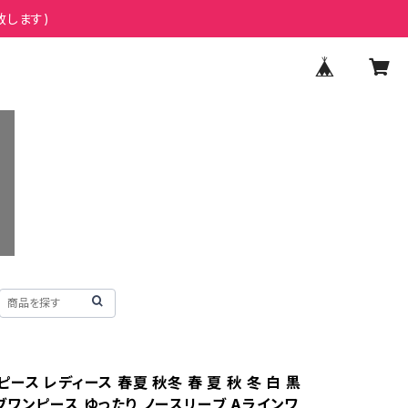
致します)
ース レディース 春夏 秋冬 春 夏 秋 冬 白 黒
ブワンピース ゆったり ノースリーブ Aラインワ