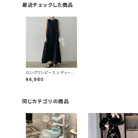
最近チェックした商品
ロングワンピース レディース
春夏 秋冬 春 夏 秋 冬 白 黒
¥4,980
ノースリーブワンピース ゆっ
たり ノースリーブ Aラインワ
ンピース Aライン マキシワン
ピース 無地 楽チン ホワイト
ブラック オフィスカジュアル き
同じカテゴリの商品
れいめ OL 10代 20代 30代
C-OSS0026