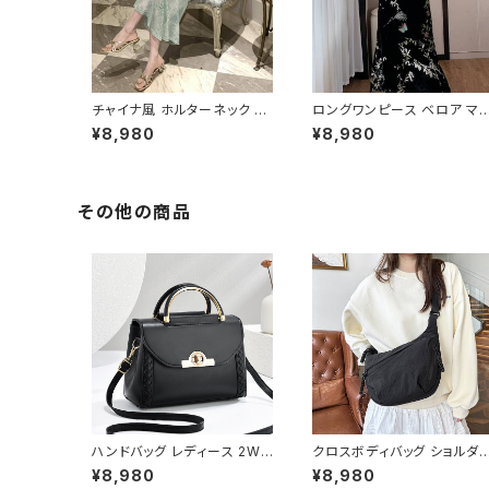
チャイナ風 ホルターネック ロ
ロングワンピース ベロア マ
ングドレス レディース シアー
シ丈 花柄 ワンピース レディ
¥8,980
¥8,980
透け感 スリムフィット Iライン
ース 30代 40代 50代 秋冬
美シルエット エレガント 上品
長袖 エレガント 上品 大人可
大人 ワンピース パーティー
愛い Aライン 体型カバー デ
ディナー リゾート お呼ばれ ラ
ト 結婚式 二次会 お呼ばれ 
イトブルー C-OSS0259
ーティー 黒 ピンク フォーマ
その他の商品
大人ファッション トレンドコ
デ 休日 お出かけ コーデ 幅
い年代向け C-OSS0256
ハンドバッグ レディース 2WA
クロスボディバッグ ショルダ
Y ショルダーバッグ ミニバッグ
バッグ 斜めがけバッグ レディ
¥8,980
¥8,980
きれいめ 上品 フラップバッグ
ース メンズ 男女兼用 軽量 カ