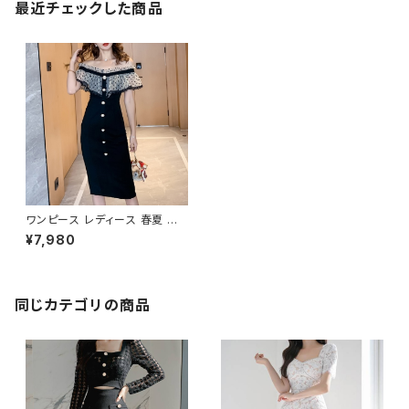
最近チェックした商品
ワンピース レディース 春夏 秋
冬 春 夏 秋 冬 黒 オフショルダ
¥7,980
ーワンピース フリル タイトワン
ピース ミモレワンピース ドレス
タイトワンピ タイトドレス ミモレ
ワンピ パーティードレス ドット
柄 韓国 デートコーデ お出かけ
同じカテゴリの商品
お呼ばれ ブラック 10代 20代 3
0代 40代 C-OSS0045