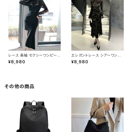
-OSS0257
ばれ ドレス ワンピース ブルー
フォーマル 韓国風 キレイ系 体
型カバー 美シルエット スリムフ
ィット レディース 春夏 秋冬 デ
ート 食事会 発表会 同窓会 大
人女子 上品ワンピース C-OSS
0255
レース 長袖 セクシーワンピース
エレガントレース シアーワンピ
アシンメトリースカート タイトワ
ース ロングドレス 透け感 レデ
¥8,980
¥8,980
ンピース パーティードレス ドレ
ィース ワンピース タイトドレス
ス レディース エレガント きれい
マーメイドライン 長袖 ドレス セ
め 韓国風 結婚式 二次会 お呼
クシー 上品 韓国ファッション デ
ばれ 発表会 上品 美脚 美シル
ート お呼ばれ 二次会 パーティ
エット ブラック ブルー 2色展開
ー 秋冬 春夏 ブラック 1色展開
その他の商品
C-OSS0253
C-OSS0252