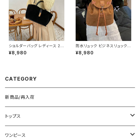
ショルダーバッグ レディース 2W
防水リュック ビジネスリュック
AYバッグ ハンドバッグ スエード
メンズ レディース バックパック
¥8,980
¥8,980
風バッグ 大人カジュアルバッグ
PCリュック 大容量リュック 防水
韓国風バッグ おしゃれバッグ ブ
バッグ 通勤リュック 通学リュッ
ラック ブラウン グレー ワインレ
ク 旅行バッグ カジュアルバッグ
ッド K-B0308
シンプルバッグ ブラック グレー
K-B090
CATEGORY
新商品/再入荷
トップス
Tシャツ/カットソー
ワンピース