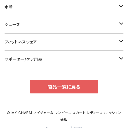
その他
オールインワン
ロング/マキシ
クラッチバッグ
ブラ/ブラトップ/ベアトップ
水着
袖付き
フォーマルバッグ
ショーツ
タンキニ
シューズ
ノースリーブ
カジュアルバッグ
タンクトップ/キャミソール
バンドゥビキニ
スニーカー
フィットネスウェア
パンツドレス
バックパック
半袖/5分
ワンピース
ブーツ
セット販売
サポーター/ケア用品
ナイトドレス
トートバッグ
7分/長袖
ラッシュガード
パンプス
トップス
サポーター
商品一覧に戻る
足用サポーター
その他
エコバッグ
補正/補整
その他
サンダル
ボトムス
枕・クッション
その他
ペチコート/ペチパンツ
その他
タイツ
© MY CHARM マイチャーム ワンピース スカート レディースファッション
通販