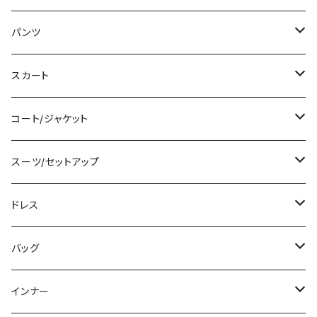
タンクトップ/キャミソール
ミニ/ショート
パンツ
シャツ/ブラウス
ミディアム/ミモレ
ショート丈
スカート
ベアトップ/チューブトップ
ロング/マキシ
クロップド丈
ミニ/ショート
コート/ジャケット
カーディガン/ボレロ
袖付き
ロング丈
ミディアム/ミモレ
コート
スーツ/セットアップ
ニット/セーター
ノースリーブ
デニム
ロング
ジャケット
パンツスーツ
ドレス
パーカー
その他
レギンス
その他
その他
スカートスーツ
ミニ/ショート
バッグ
スウェット/トレーナー
チュニック
その他
その他
ミディアム/ミモレ
サブバッグ
インナー