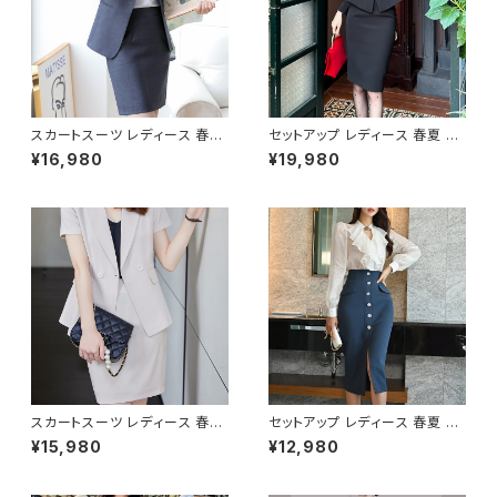
スカートスーツ レディース 春夏
セットアップ レディース 春夏 秋
秋冬 春 夏 秋 冬 黒 紺 スーツ
冬 春 夏 秋 冬 黒 ジャケット タ
¥16,980
¥19,980
上下セット 2点セット スーツスカ
イトスカート スーツ 上下セット
ート ジャケット ミニスカート ひ
2点セット 変形ジャケット 女性
ざ上 スカート ボトムス ジャケッ
用スーツ スーツスカート タイト
ト セットアップ タイト ロング ス
スカート 長袖ジャケット ミディ
カートスーツ オフィス スカート
アム ミモレ丈スカート ひざ丈 学
ショートスカート タイトスカート
校行事 スカート ボトムス セット
OL オフィスカジュアル 結婚式
アップ オフィス スカート ミディ
パーティー 卒業式 入学式 卒園
アムスカート ペンシルスカート
式 入園式 お呼ばれ グレー ネ
OL オフィスカジュアル 結婚式
イビー ブラック 10代 20代 30
パーティー 卒業式 入学式 卒園
代 40代 C-WAW1057
式 入園式 お呼ばれ ブラック 10
代 20代 30代 40代 C-WAW1
076
スカートスーツ レディース 春夏
セットアップ レディース 春夏 秋
秋冬 春 夏 秋 冬 黒 スーツ 上
冬 春 夏 秋 冬 白 ブラウス タイ
¥15,980
¥12,980
下セット 2点セット スーツスカー
トスカート シースルーブラウス
ト 半袖 ジャケット ミニスカート
スーツ 上下セット 2点セット ブ
ひざ上 スカート ボトムス 半袖
ラウス 女性用トップス スーツス