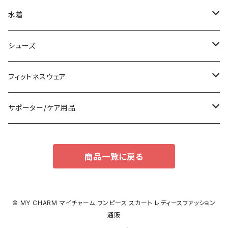
その他
オールインワン
ロング/マキシ
クラッチバッグ
ブラ/ブラトップ/ベアトップ
水着
袖付き
フォーマルバッグ
ショーツ
タンキニ
シューズ
ノースリーブ
カジュアルバッグ
タンクトップ/キャミソール
バンドゥビキニ
スニーカー
フィットネスウェア
パンツドレス
バックパック
半袖/5分
ワンピース
ブーツ
セット販売
サポーター/ケア用品
ナイトドレス
トートバッグ
7分/長袖
ラッシュガード
パンプス
トップス
サポーター
商品一覧に戻る
足用サポーター
その他
エコバッグ
補正/補整
その他
サンダル
ボトムス
枕・クッション
その他
ペチコート/ペチパンツ
その他
タイツ
© MY CHARM マイチャーム ワンピース スカート レディースファッション
通販