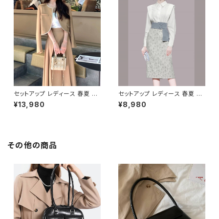
ジャケット セットアップ タイト ロ
カート タイトスカート フリルトッ
ング スカートスーツ オフィス ス
プス シースルートップス ミディ
カート ショートスカート タイトス
アム ミモレ丈スカート ひざ丈 学
カート OL オフィスカジュアル
校行事 セットアップ オフィス ス
結婚式 パーティー 卒業式 入学
カート ミディアムスカート ペン
式 卒園式 入園式 お呼ばれ ブ
シルスカート OL オフィスカジュ
ルーグレー ベージュ ブラック 1
アル 結婚式 パーティー 卒業式
0代 20代 30代 40代 C-WAW
入学式 卒園式 入園式 お呼ばれ
1060
ホワイト グリーン 10代 20代 3
0代 40代 C-WAW1077
セットアップ レディース 春夏 秋
セットアップ レディース 春夏 秋
冬 春 夏 秋 冬 ジャケット プリー
冬 春 夏 秋 冬 ブラウス タイトス
¥13,980
¥8,980
ツスカート スーツ 上下セット 2
カート セット ドレス 長袖 ストラ
点セット スーツスカート プリー
イプ柄 トップス スカート 上下セ
ツ ジャケット ミニジャケット ロ
ット 花柄 ペンシルスカート ブラ
ングスカート 学校行事 スカート
ウスシャツ シャツ ミモレ丈スカ
ボトムス ジャケット セットアップ
ート ひざ丈スカート ワンピース
その他の商品
ロング スカートスーツ オフィス
風 デート きれいめ 韓国 ファッ
スカート マキシカート OL オフ
ション ブラック OL オフィスカジ
ィスカジュアル 結婚式 パーティ
ュアル 結婚式 パーティー お呼
ー 卒業式 入学式 卒園式 入園
ばれ 10代 20代 30代 40代 C
式 お呼ばれ ベージュ 10代 20
-WAW1038
代 30代 40代 C-WAW1072