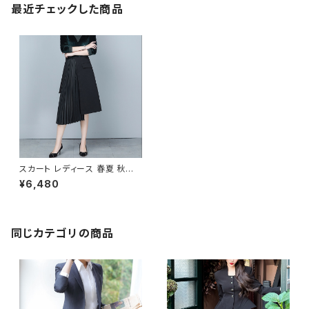
最近チェックした商品
スカート レディース 春夏 秋冬
春 夏 秋 冬 黒 プリーツスカート
¥6,480
ミディアム丈 プリーツ アシンメ
トリー ミモレスカート ひざ丈ス
カート モード 韓国 ファッション
きれいめ オフィスカジュアル 上
品 切り替え ミディアム ひざ下
同じカテゴリの商品
ひざ丈 ブラック オフィス カジュ
アル OL 上品 大人 10代 20代
30代 40代 C-SAW0020