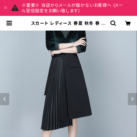
※重要※ 当店からメールが届かないお客様へ (メー
ル受信設定をお願い致します)
スカート レディース 春夏 秋冬 春 夏
秋 冬 黒 プリーツスカート ミディアム
丈 プリーツ アシンメトリー ミモレス
カート ひざ丈スカート モード 韓国 フ
ァッション きれいめ オフィスカジュア
ル 上品 切り替え ミディアム ひざ下 ひ
ざ丈 ブラック オフィス カジュアル OL
上品 大人 10代 20代 30代 40代 C
-SAW0020 | MY CHARM マイチ
ャーム ワンピース スカート レディー
スファッション 通販