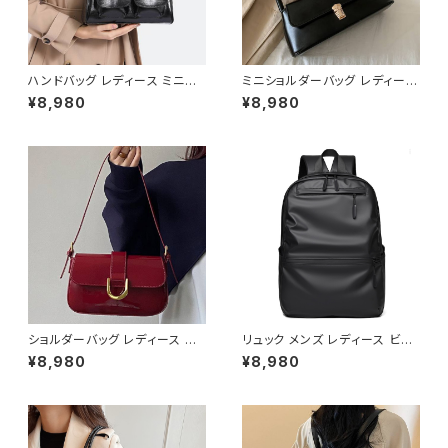
ハンドバッグ レディース ミニバ
ミニショルダーバッグ レディース
ッグ ショルダーバッグ レトロバッ
ワンハンドルバッグ レトロ ハン
¥8,980
¥8,980
グ 韓国風バッグ コンパクトバッ
ドバッグ コンパクトバッグ 上品
グ おしゃれバッグ ブラック レッ
高見え フラップバッグ ブラック
ド ブルー シルバー ダークブラウ
ダークブラウン ブラウン カーキ
ン ホワイト K-B0305
ワンサイズ K-B0276
ショルダーバッグ レディース エ
リュック メンズ レディース ビジ
ナメルバッグ ミニバッグ ワンショ
ネスリュック バックパック 防水
¥8,980
¥8,980
ルダー 斜めがけバッグ 2WAY
リュック 大容量 PCリュック 通
パテントレザー風 ゴールド金具
勤リュック 通学リュック ノートP
韓国風 きれいめ モード ブラック
C収納 軽量バッグ シンプルリュ
レッド ワンサイズ K-B0286
ック カジュアルバッグ ビジネス
バッグ 旅行バッグ ブラック グレ
ー ブルー K-B0289