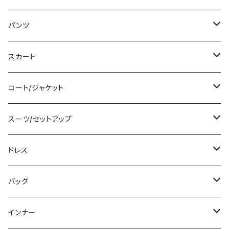
タンクトップ/キャミソール
ミニ/ショート
パンツ
シャツ/ブラウス
ミディアム/ミモレ
ショート丈
スカート
ベアトップ/チューブトップ
ロング/マキシ
クロップド丈
ミニ/ショート
コート/ジャケット
カーディガン/ボレロ
袖付き
ロング丈
ミディアム/ミモレ
コート
スーツ/セットアップ
ニット/セーター
ノースリーブ
デニム
ロング
ジャケット
パンツスーツ
ドレス
パーカー
その他
レギンス
その他
その他
スカートスーツ
ミニ/ショート
バッグ
スウェット/トレーナー
チュニック
その他
その他
ミディアム/ミモレ
サブバッグ
インナー