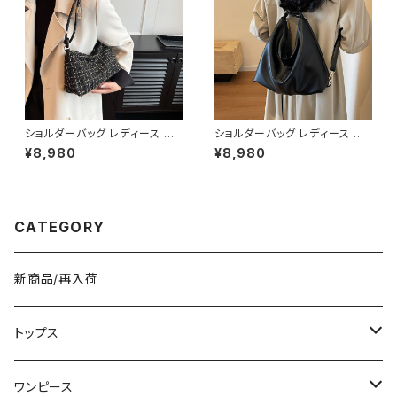
ショルダーバッグ レディース ツ
ショルダーバッグ レディース ワ
イードバッグ ミニバッグ ハンド
ンショルダーバッグ 斜めがけバ
¥8,980
¥8,980
バッグ ワンショルダーバッグ カ
ッグ レディースバッグ 大容量バ
ジュアルバッグ 韓国風バッグ 小
ッグ PUレザーバッグ 韓国風バ
さめバッグ おしゃれバッグ ブラ
ッグ カジュアルバッグ 通勤バッ
ック ホワイト K-B0297
グ 通学バッグ 大人可愛いバッグ
ブラック ダークブラウン ブラウ
CATEGORY
ン ホワイト K-B0294
新商品/再入荷
トップス
Tシャツ/カットソー
ワンピース