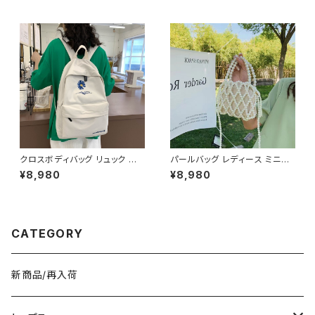
カジュアル 韓国風バッグ ブラッ
高見え フラップバッグ ブラック
ク ブラウン 収納力抜群 秋冬 春
ダークブラウン ブラウン カーキ
夏コーデ K-B0212
ワンサイズ K-B0276
クロスボディバッグ リュック バッ
パールバッグ レディース ミニバ
クパック デイパック レディース
ッグ 2WAY ショルダーバッグ ハ
¥8,980
¥8,980
メンズ 男女兼用 軽量 大容量 通
ンドバッグ 巾着バッグ ビーズバ
学 通勤 旅行 学生バッグ カジュ
ッグ フォーマル 結婚式 パーティ
アル 韓国ファッション 花柄 刺繍
ー 上品 きれいめ 韓国風 ホワイ
ナイロン素材 無地 シンプル 5
ト ワンサイズ K-B0284
色展開 ブラック ブルー グリーン
CATEGORY
ピンク ホワイト ワンサイズ K-B
0262
新商品/再入荷