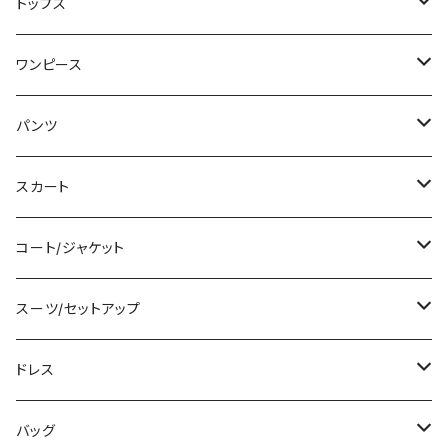
トップス
Tシャツ/カットソー
ワンピース
タンクトップ/キャミソール
ミニ/ショート
パンツ
シャツ/ブラウス
ミディアム/ミモレ
ショート丈
スカート
ベアトップ/チューブトップ
ロング/マキシ
クロップド丈
ミニ/ショート
コート/ジャケット
カーディガン/ボレロ
袖付き
ロング丈
ミディアム/ミモレ
コート
スーツ/セットアップ
ニット/セーター
ノースリーブ
デニム
ロング
ジャケット
パンツスーツ
ドレス
パーカー
その他
レギンス
その他
その他
スカートスーツ
ミニ/ショート
バッグ