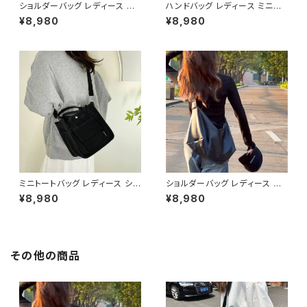
ショルダーバッグ レディース 大
ハンドバッグ レディース ミニバ
容量バッグ ワイドストラップバッ
ッグ ショルダーバッグ レトロバッ
¥8,980
¥8,980
グ カジュアルバッグ 韓国風バッ
グ 韓国風バッグ コンパクトバッ
グ トートバッグ おしゃれバッグ
グ おしゃれバッグ ブラック レッ
ブラック ブラウン グリーン ベー
ド ブルー シルバー ダークブラウ
ジュ K-B0306
ン ホワイト K-B0305
ミニトートバッグ レディース ショ
ショルダーバッグ レディース 大
ルダーバッグ キャンバスバッグ 2
容量バッグ ワンショルダーバッグ
¥8,980
¥8,980
WAYバッグ カジュアルバッグ 韓
カジュアルバッグ 肩掛けバッグ
国風バッグ 小さめバッグ ブラッ
韓国風バッグ シンプルバッグ お
ク ブラウン ホワイト K-B0304
しゃれバッグ ブラック ブラウン K
-B0303
その他の商品