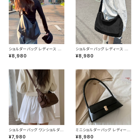
ショルダーバッグ レディース 大
ショルダーバッグ レディース メッ
容量バッグ ワンショルダーバッグ
センジャーバッグ 斜めがけバッ
¥8,980
¥8,980
カジュアルバッグ 肩掛けバッグ
グ レディースバッグ カジュアル
韓国風バッグ シンプルバッグ お
バッグ キャンバスバッグ 韓国風
しゃれバッグ ブラック ブラウン K
バッグ 通学バッグ 通勤バッグ 大
-B0303
容量バッグ 軽量バッグ おしゃれ
バッグ ブラック グリーン カーキ
K-B0293
ショルダーバッグ ワンショルダー
ミニショルダーバッグ レディース
バッグ レディース バッグ 肩掛け
ワンハンドルバッグ レトロ ハン
¥7,980
¥8,980
斜めがけ クロスボディ おしゃれ
ドバッグ コンパクトバッグ 上品