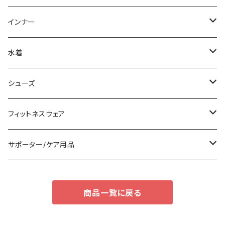
スウェット/トレーナー
チュニック
その他
その他
ミディアム/ミモレ
サブバッグ
インナー
その他
オールインワン
ロング/マキシ
クラッチバッグ
ブラ/ブラトップ/ベアトップ
水着
袖付き
フォーマルバッグ
ショーツ
タンキニ
シューズ
ノースリーブ
カジュアルバッグ
タンクトップ/キャミソール
バンドゥビキニ
スニーカー
フィットネスウェア
パンツドレス
バックパック
半袖/5分
ワンピース
ブーツ
セット販売
サポーター/ケア用品
ナイトドレス
トートバッグ
7分/長袖
ラッシュガード
パンプス
トップス
サポーター
商品一覧に戻る
足用サポーター
その他
エコバッグ
補正/補整
その他
サンダル
ボトムス
枕・クッション