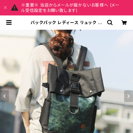
※重要※ 当店からメールが届かないお客様へ (メー
ル受信設定をお願い致します)
バックパック レディース リュック 春
夏 秋冬 春 夏 秋 冬 黒 バッグ リュッ
クサック かばん ロールトップ 男女兼
用 縦長 部活 合宿 旅行 通学 学校バ
ッグ 高校生 中学生 男の子 女の子 A
4 B4 シンプル バッグパック バック
ロゴ ベージュ グレー グリーン ブラッ
ク カレッジコーデ カジュアル デイリ
ー お出かけ 10代 20代 30代 40代
K-B0031 | MY CHARM マイチャ
ーム ワンピース スカート レディース
ファッション 通販