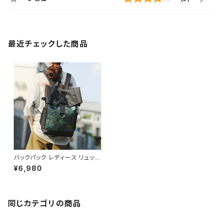
最近チェックした商品
バックパック レディース リュック
春夏 秋冬 春 夏 秋 冬 黒 バッグ
¥6,980
リュックサック かばん ロールト
ップ 男女兼用 縦長 部活 合宿
旅行 通学 学校バッグ 高校生 中
学生 男の子 女の子 A4 B4 シ
ンプル バッグパック バック ロゴ
同じカテゴリの商品
ベージュ グレー グリーン ブラッ
ク カレッジコーデ カジュアル デ