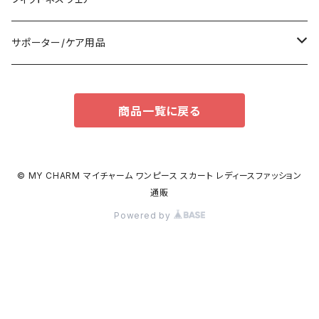
パンツドレス
バックパック
半袖/5分
ワンピース
ブーツ
セット販売
サポーター/ケア用品
ナイトドレス
トートバッグ
7分/長袖
ラッシュガード
パンプス
トップス
サポーター
商品一覧に戻る
足用サポーター
その他
エコバッグ
補正/補整
その他
サンダル
ボトムス
枕・クッション
その他
ペチコート/ペチパンツ
その他
タイツ
© MY CHARM マイチャーム ワンピース スカート レディースファッション
通販
ショルダーバッグ
その他
ソックス
Powered by
ボストンバッグ
インナー
ハンドバッグ