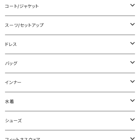
ベアトップ/チューブトップ
ロング/マキシ
クロップド丈
ミニ/ショート
コート/ジャケット
カーディガン/ボレロ
袖付き
ロング丈
ミディアム/ミモレ
コート
スーツ/セットアップ
ニット/セーター
ノースリーブ
デニム
ロング
ジャケット
パンツスーツ
ドレス
パーカー
その他
レギンス
その他
その他
スカートスーツ
ミニ/ショート
バッグ
スウェット/トレーナー
チュニック
その他
その他
ミディアム/ミモレ
サブバッグ
インナー
その他
オールインワン
ロング/マキシ
クラッチバッグ
ブラ/ブラトップ/ベアトップ
水着
袖付き
フォーマルバッグ
ショーツ
タンキニ
シューズ
ノースリーブ
カジュアルバッグ
タンクトップ/キャミソール
バンドゥビキニ
スニーカー
フィットネスウェア