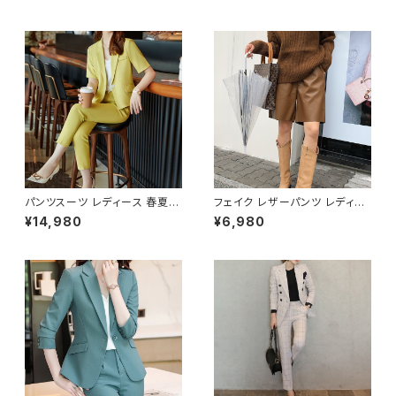
パンツ クロップドパンツ ボトム
パンツ セットアップ セットアップ
ス ジャケット セットアップ タイト
スーツ タイト ビジネススーツ
ロング パンツスーツ オフィス ロ
ロング パンツスーツ ロングパン
ングパンツ クロップド丈 OL オ
ツ ペプラム フリル ペプラムジャ
フィスカジュアル 結婚式 パーテ
ケット レディーススーツ 大きい
ィー 卒業式 入学式 卒園式 入
サイズ 変形デザイン クロップド
園式 お呼ばれ ベージュ ライト
丈 オフィス OL オフィスカジュ
グリーン イエローベージュ ダ
アル ビジネス 結婚式 パーティ
ークグレー 10代 20代 30代 4
ー お呼ばれ レッド ボルドー ブ
0代 C-WAW1054
ラック 10代 20代 30代 40代
C-WAW1034
パンツスーツ レディース 春夏
フェイク レザーパンツ レディー
秋冬 春 夏 秋 冬 黒 スーツ 上
ス 春夏 秋冬 春 夏 秋 冬 黒 ボ
¥14,980
¥6,980
下セット 2点セット ジャケット ロ
トムス パンツ ハーフパンツ 5分
ング 半袖 パンツ クロップドパン
丈パンツ ひざ丈 フィクレザーパ
ツ ボトムス ジャケット 半袖ジャ
ンツ ゆったり ワイド 膝丈 シン
ケット セットアップ タイト ロング
プル ストレート 美脚 脚長効果
パンツスーツ オフィス ロングパ
きれいめ ショート丈 大人 ブラッ
ンツ ロング丈 クロップド丈 OL
ク カーキ キャメル 韓国ファッシ
オフィスカジュアル 結婚式 パー
ョン 通勤 OL カジュアル オフィ
ティー 卒業式 入学式 卒園式 入
スカジュアル ウエストゴム オフ
園式 お呼ばれ イエロー ネイビ
ィス OL S M L XL ズボン C-P
ー ブラック 10代 20代 30代 4
SS1036
0代 C-WAW1062