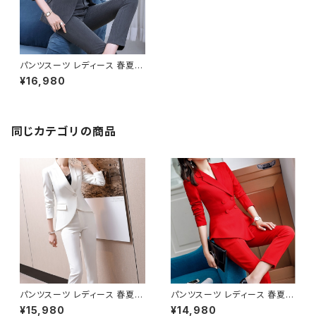
パンツスーツ レディース 春夏
秋冬 春 夏 秋 冬 スーツ 上下セ
¥16,980
ット 2点セット ジャケット ロング
パンツ クロップドパンツ ボトム
ス ジャケット セットアップ タイト
ロング パンツスーツ オフィス ロ
ングパンツ クロップド丈 OL オ
同じカテゴリの商品
フィスカジュアル 結婚式 パーテ
ィー 卒業式 入学式 卒園式 入
園式 お呼ばれ ベージュ ライト
グリーン イエローベージュ ダ
ークグレー 10代 20代 30代 4
0代 C-WAW1053
パンツスーツ レディース 春夏
パンツスーツ レディース 春夏
秋冬 春 夏 秋 冬 スーツ 上下セ
秋冬 春 夏 秋 冬 赤 黒 スーツ
¥15,980
¥14,980
ット 2点セット ジャケット ロング
上下セット 2点セット ジャケット