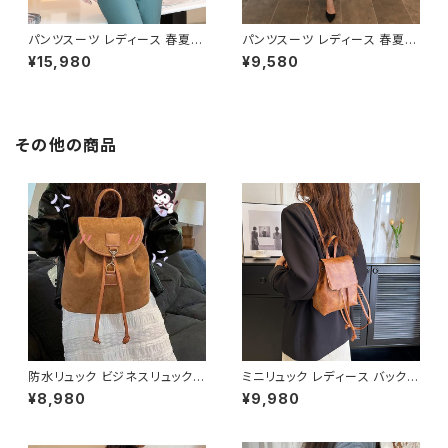
パンツスーツ レディース 春夏
パンツスーツ レディース 春夏
秋冬 春 夏 秋 冬 黒 スーツ 上
秋冬 春 夏 秋 冬 スーツ チェッ
¥15,980
¥9,580
下セット 2点セット ジャケット ロ
ク柄 上下セット 2点セット ジャ
ング パンツ クロップドパンツ ボ
ケット パンツ セットアップ チェッ
トムス ジャケット セットアップ タ
ク柄スーツ タイト アンクル丈 パ
イト ロング パンツスーツ オフィ
ンツスーツ オフィス クロップド
ス ロングパンツ ロング丈 クロ
丈 OL オフィスカジュアル 結婚
その他の商品
ップド丈 OL オフィスカジュアル
式 パーティー お呼ばれ ベージ
結婚式 パーティー 卒業式 入学
ュ 10代 20代 30代 40代 C-W
式 卒園式 入園式 お呼ばれ ベ
AW1018
ージュ ピンク グリーン ブラック
10代 20代 30代 40代 C-WA
W1055
防水リュック ビジネスリュック
ミニリュック レディース バックパ
メンズ レディース バックパック
ック 巾着リュック レザー調 小さ
¥8,980
¥9,980
PCリュック 大容量リュック 防水
め コンパクト 軽量 カジュアル
バッグ 通勤リュック 通学リュッ
きれいめ 大人可愛い 通勤 通学
ク 旅行バッグ カジュアルバッグ
お出かけ 韓国ファッション 無地