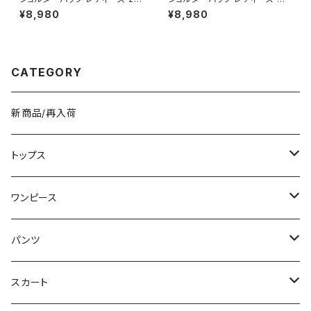
AY 大容量 ワンショルダー 斜め
ナメルバッグ ミニバッグ ワンショ
¥8,980
¥8,980
がけバッグ レザー調 ビッグバッ
ルダー 斜めがけバッグ 2WAY
グ 通勤バッグ 通学バッグ カジュ
パテントレザー風 ゴールド金具
アル きれいめ ダークブラウン ワ
韓国風 きれいめ モード ブラック
ンサイズ K-B0283
レッド ワンサイズ K-B0286
CATEGORY
新商品/再入荷
トップス
Tシャツ/カットソー
ワンピース
タンクトップ/キャミソール
ミニ/ショート
パンツ
シャツ/ブラウス
ミディアム/ミモレ
ショート丈
スカート