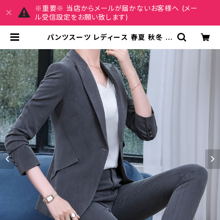
※重要※ 当店からメールが届かないお客様へ (メー
ル受信設定をお願い致します)
パンツスーツ レディース 春夏 秋冬 春
夏 秋 冬 スーツ 上下セット 2点セット
ジャケット ロング パンツ クロップド
パンツ ボトムス ジャケット セットアッ
プ タイト ロング パンツスーツ オフィ
ス ロングパンツ クロップド丈 OL オ
フィスカジュアル 結婚式 パーティー
卒業式 入学式 卒園式 入園式 お呼ば
れ ベージュ ライトグリーン イエロー
ベージュ ダークグレー 10代 20代 3
0代 40代 C-WAW1053 | MY CH
ARM マイチャーム ワンピース スカ
ート レディースファッション 通販