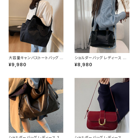
シンプルバッグ ブラック グレー
シンプル ブラック ダークブラウ
K-B090
ン ブラウン ワンサイズ K-B026
4
大容量キャンバストートバッグ レ
ショルダーバッグ レディース ハ
ディース A4対応 通勤バッグ 通
ンドバッグ 2WAYバッグ ミニバッ
¥9,980
¥8,980
学バッグ 肩掛けバッグ マザーズ
グ ボストンバッグ コンパクトバッ
バッグ カジュアルバッグ ブラック
グ カジュアルバッグ 韓国風バッ
ブラウン グリーン ホワイト ワン
グ おしゃれバッグ ブラック ブラ
サイズ K-B0272
ウン K-B0301
ショルダーバッグ レディース 2W
ショルダーバッグ レディース エ