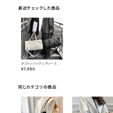
最近チェックした商品
ボストンバッグ レディース シ
ョルダーバッグ 春夏 秋冬 春
¥7,980
夏 秋 冬 黒 白 バッグ フェイク
レザー マザーズバッグ 大容量
バッグ バック クロコダイル調
シンプル ハンドバッグ ボスト
ンバック ボストン バック ショ
同じカテゴリの商品
ルダー 肩掛け トラベル 旅行
バック かばん シンプルトート
ママバッグ 大容量 大きめ マ
ザーズバッグ 旅行 通学 通勤
大学生 女の子 A4 B4 ホワイ
ト ブラック カレッジコーデ カ
ジュアル デイリー デート お出