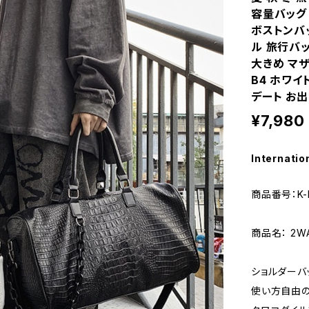
容量バッグ
ボストンバッ
ル 旅行バ
大きめ マザ
B4 ホワイ
デート お出
¥7,980
Internatio
商品番号：K-
商品名： 2W
ショルダーバ
使い方自由の