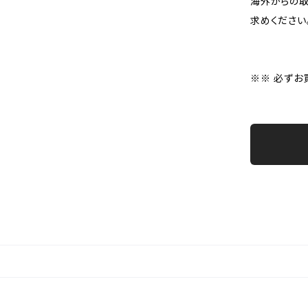
海外からの取
求めください
※※ 必ずお