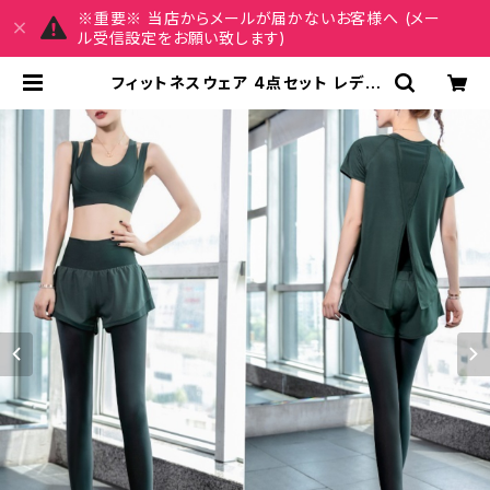
※重要※ 当店からメールが届かないお客様へ (メー
ル受信設定をお願い致します)
フィットネスウェア 4点セット レディ
ース 春夏 秋冬 春 夏 秋 冬 スポーツ
ブラ ジムウェア ダンスウェア 短パン
ショートパンツ パンツ ダンス ショー
パン レギンス トップス ヨガブラ ブラ
トップ スポーツ ブラ 見せブラ スポブ
ラ インナー ヨガウェア フィットネス
ランニングパンツ ジム ダンスパンツ
ヨガパンツ パープルグレー ピンク グ
リーン ブラック トレーニングウェア
スポーツウェア ランニングウェア カ
ジュアル S M L XL 2XL 20代 30代
40代 50代 C-F0015 | MY CHAR
M マイチャーム ワンピース スカート
レディースファッション 通販