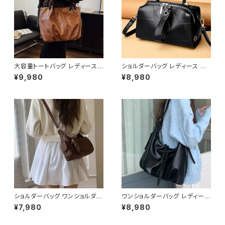
大容量トートバッグ レディース 2
ショルダーバッグ レディース エ
WAY ショルダーバッグ PUレザ
ナメルバッグ ミニバッグ ワンショ
¥9,980
¥8,980
ー A4対応 通勤バッグ 通学バッ
ルダー 斜めがけバッグ 2WAY
グ 斜めがけバッグ きれいめ カ
パテントレザー風 ゴールド金具
ジュアル 大人バッグ ダークブラ
韓国風 きれいめ モード ブラック
ウン ブラウン ワンサイズ K-B0
レッド ワンサイズ K-B0287
269
ショルダーバッグ ワンショルダー
ワンショルダーバッグ レディース
バッグ レディース バッグ 肩掛け
大容量 ハーフムーンバッグ レザ
¥7,980
¥8,980
斜めがけ クロスボディ おしゃれ
ー調 シンプル きれいめ カジュ
カジュアル 韓国風バッグ ブラッ
アル 肩掛けバッグ 軽量 通勤バ