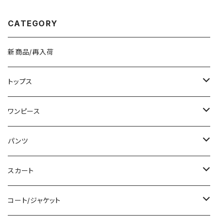
ク ブラウン 収納力抜群 秋冬 春
ッグ ブラック ダークブラウン ワ
夏コーデ K-B0212
ンサイズ K-B0277
CATEGORY
新商品/再入荷
トップス
Tシャツ/カットソー
ワンピース
タンクトップ/キャミソール
ミニ/ショート
パンツ
シャツ/ブラウス
ミディアム/ミモレ
ショート丈
スカート
ベアトップ/チューブトップ
ロング/マキシ
クロップド丈
ミニ/ショート
コート/ジャケット