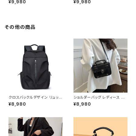
¥9,980
¥9,980
ジムウェア ダンスウェア セット
ジムウェア ダンスウェア セット
アップ インナー 部屋着 パンツ
アップ 長袖 半袖 部屋着 パンツ
ダンス ロゴ トップス スポーツブ
ロゴレギンス スポーツブラ イン
ラ レギンス ヨガウェア フィット
ナー 運動 ダンス トップス レギ
ネス ヨガレギンス ジム ダンス
ンス ヨガウェア フィットネス ヨ
その他の商品
パンツ ヨガパンツ スパッツ ゆっ
ガレギンス ジム ダンスパンツ ヨ
たり パープル ピンク ライトパー
ガパンツ スパッツ ライトパープ
プル グレー ライトブルー ブラッ
ル イエロー ブラック ダイエット
ク ダイエット トレーニングウェ
トレーニングウェア スポーツウ
ア スポーツウェア ランニングウ
ェア ランニングウェア カジュア
ェア カジュアル OL 上品 大人
ル OL 上品 大人 20代 30代 4
20代 30代 40代 50代 C-F00
0代 50代 C-F0028
18
クロスバックルデザイン リュック
ショルダーバッグ レディース ミ
バックパック デイパック メンズ
ニバッグ 2WAYバッグ ハンドバ
¥8,980
¥8,980
レディース 男女兼用 大容量 軽
ッグ 斜めがけバッグ レトロバッ
量 A4対応 通勤 通学 ビジネス
グ 韓国風バッグ ブラック ブラウ
旅行 カジュアル シンプル 無地
ン ホワイト K-B0307
ブラック ブルー グレー ワンサイ
ズ K-B0261