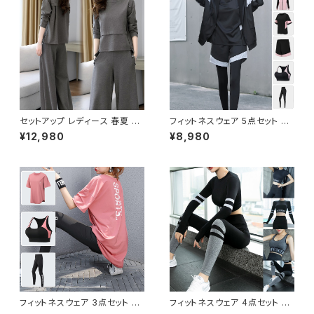
セットアップ スカーチョ ワイドパ
スカーチョ ワイドパンツ ロング
ンツ ロング パンツスーツ オフィ
パンツスーツ オフィス ロングパ
ス ロングパンツ トップス OL オ
ンツ トップス OL オフィスカジュ
フィスカジュアル 結婚式 パーテ
アル 結婚式 パーティー お呼ば
ィー お呼ばれ ブラック グレー
れ ブラック グレー ブラウン 10
ブラウン 10代 20代 30代 40
代 20代 30代 40代 C-WAW1
代 C-WAW1069
067
セットアップ レディース 春夏 秋
フィットネスウェア 5点セット レ
冬 春 夏 秋 冬 黒 パンツスーツ
ディース 春夏 秋冬 春 夏 秋 冬
¥12,980
¥8,980
パンツスタイル スーツ 無地 上
ジムウェア ダンスウェア 部屋着
下セット 2点セット ボタンデザイ
パンツ ダンス パーカー アウタ
ン きれいめ シンプル 上品 大人
ー ジャージ トップス スポーツブ
スタイル パンツ アシンメトリー
ラ レギンス ショートパンツ ヨガ
セットアップ スカーチョ ワイドパ
ウェア フィットネス ヨガレギンス
ンツ ロング パンツスーツ オフィ
ジム ダンスパンツ ヨガパンツ ス
ス ロングパンツ トップス OL オ
パッツ パープル ピンク ブラック
フィスカジュアル 結婚式 パーテ
トレーニングウェア スポーツウ
ィー お呼ばれ ブラック グレー
ェア ランニングウェア レギンス
ブラウン 10代 20代 30代 40
カジュアル OL 上品 大人 20代
代 C-WAW1068
30代 40代 50代 C-F0005
フィットネスウェア 3点セット レ
フィットネスウェア 4点セット レ
ディース 春夏 秋冬 春 夏 秋 冬
ディース 春夏 秋冬 春 夏 秋 冬