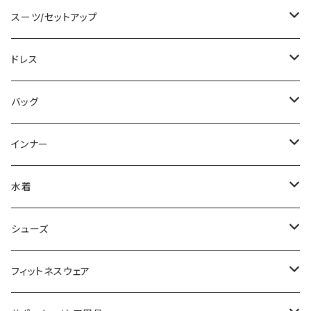
カーディガン/ボレロ
袖付き
ロング丈
ミディアム/ミモレ
コート
スーツ/セットアップ
ニット/セーター
ノースリーブ
デニム
ロング
ジャケット
パンツスーツ
ドレス
パーカー
その他
レギンス
その他
その他
スカートスーツ
ミニ/ショート
バッグ
スウェット/トレーナー
チュニック
その他
その他
ミディアム/ミモレ
サブバッグ
インナー
その他
オールインワン
ロング/マキシ
クラッチバッグ
ブラ/ブラトップ/ベアトップ
水着
袖付き
フォーマルバッグ
ショーツ
タンキニ
シューズ
ノースリーブ
カジュアルバッグ
タンクトップ/キャミソール
バンドゥビキニ
スニーカー
フィットネスウェア