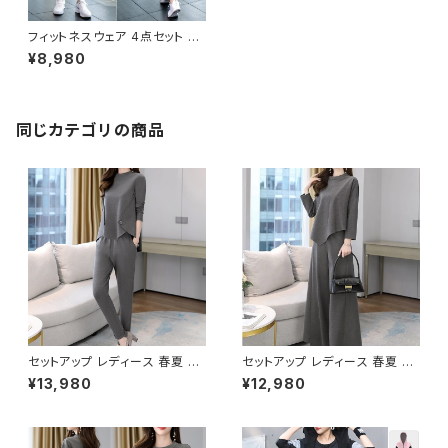
フィットネスウェア 4点セット レ
ディース 春夏 秋冬 春 夏 秋 冬
¥8,980
スポーツブラ ジムウェア ダンス
ウェア 短パン ショートパンツ パ
ンツ ダンス ショーパン レギンス
トップス ヨガブラ ブラトップ ス
ポーツ ブラ 見せブラ スポブラ
同じカテゴリの商品
インナー ヨガウェア フィットネ
ス ランニングパンツ ジム ダンス
パンツ ヨガパンツ パープルグレ
ー ピンク グリーン ブラック トレ
ーニングウェア スポーツウェア
ランニングウェア カジュアル S
M L XL 2XL 20代 30代 40代
50代 C-F0015
セットアップ レディース 春夏 秋
セットアップ レディース 春夏 秋
冬 春 夏 秋 冬 黒 パンツスーツ
冬 春 夏 秋 冬 黒 パンツスーツ
¥13,980
¥12,980
パンツスタイル スーツ 無地 上
パンツスタイル スーツ 無地 上
下セット 2点セット ボタンデザイ
下セット 2点セット きれいめ シ
ン きれいめ シンプル 上品 大人
ンプル 上品 大人スタイル パン
スタイル パンツ アシンメトリー
ツ アシンメトリー セットアップ