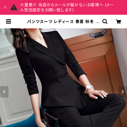
※重要※ 当店からメールが届かないお客様へ (メー
ル受信設定をお願い致します)
パンツスーツ レディース 春夏 秋冬 春
夏 秋 冬 赤 黒 スーツ 上下セット 2点
セット ジャケット パンツ セットアップ
セットアップスーツ タイト ビジネスス
ーツ ロング パンツスーツ ロングパン
ツ ペプラム フリル ペプラムジャケッ
ト レディーススーツ 大きいサイズ 変
形デザイン クロップド丈 オフィス OL
オフィスカジュアル ビジネス 結婚式
パーティー お呼ばれ レッド ボルドー
ブラック 10代 20代 30代 40代 C-
WAW1034 | MY CHARM マイチ
ャーム ワンピース スカート レディー
スファッション 通販