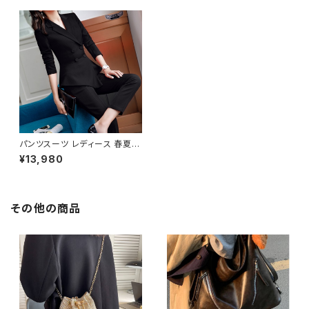
パンツスーツ レディース 春夏
秋冬 春 夏 秋 冬 赤 黒 スーツ
¥13,980
上下セット 2点セット ジャケット
パンツ セットアップ セットアップ
スーツ タイト ビジネススーツ
ロング パンツスーツ ロングパン
ツ ペプラム フリル ペプラムジャ
その他の商品
ケット レディーススーツ 大きい
サイズ 変形デザイン クロップド
丈 オフィス OL オフィスカジュ
アル ビジネス 結婚式 パーティ
ー お呼ばれ レッド ボルドー ブ
ラック 10代 20代 30代 40代
C-WAW1034