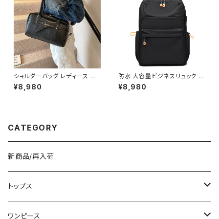
K-B0266
ショルダーバッグ レディース ハ
防水 大容量ビジネスリュック メ
ンドバッグ ボストンバッグ レザ
ンズ レディース PC対応 通勤通
¥8,980
¥8,980
ーバッグ 肩掛けバッグ 通勤バッ
学バッグ キャリーオン対応 軽量
グ カジュアルバッグ 韓国風バッ
多機能バックパック ブラック グ
グ おしゃれバッグ ブラック ダー
レー ワンサイズ K-B0274
クブラウン ブラウン K-B0302
CATEGORY
新商品/再入荷
トップス
Tシャツ/カットソー
ワンピース