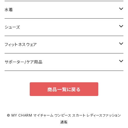
その他
オールインワン
ロング/マキシ
クラッチバッグ
ブラ/ブラトップ/ベアトップ
水着
袖付き
フォーマルバッグ
ショーツ
タンキニ
シューズ
ノースリーブ
カジュアルバッグ
タンクトップ/キャミソール
バンドゥビキニ
スニーカー
フィットネスウェア
パンツドレス
バックパック
半袖/5分
ワンピース
ブーツ
セット販売
サポーター/ケア用品
ナイトドレス
トートバッグ
7分/長袖
ラッシュガード
パンプス
トップス
サポーター
商品一覧に戻る
足用サポーター
その他
エコバッグ
補正/補整
その他
サンダル
ボトムス
枕・クッション
その他
ペチコート/ペチパンツ
その他
タイツ
© MY CHARM マイチャーム ワンピース スカート レディースファッション
通販