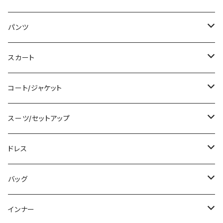
タンクトップ/キャミソール
ミニ/ショート
パンツ
シャツ/ブラウス
ミディアム/ミモレ
ショート丈
スカート
ベアトップ/チューブトップ
ロング/マキシ
クロップド丈
ミニ/ショート
コート/ジャケット
カーディガン/ボレロ
袖付き
ロング丈
ミディアム/ミモレ
コート
スーツ/セットアップ
ニット/セーター
ノースリーブ
デニム
ロング
ジャケット
パンツスーツ
ドレス
パーカー
その他
レギンス
その他
その他
スカートスーツ
ミニ/ショート
バッグ
スウェット/トレーナー
チュニック
その他
その他
ミディアム/ミモレ
サブバッグ
インナー