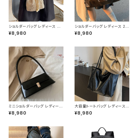
ショルダーバッグ レディース 巾
ショルダーバッグ レディース 2W
着バッグ ミニバッグ チェーンバ
AY 大容量 ワンショルダー 斜め
¥8,980
¥8,980
ッグ パールチャームバッグ ライ
がけバッグ レザー調 ビッグバッ
ンストーンバッグ キラキラバッグ
グ 通勤バッグ 通学バッグ カジュ
韓国風バッグ パーティーバッグ
アル きれいめ ダークブラウン ワ
おしゃれバッグ ブラック ゴール
ンサイズ K-B0283
ド シルバー K-B0296
ミニショルダーバッグ レディース
大容量トートバッグ レディース
ワンハンドルバッグ レトロ ハン
ショルダーバッグ ワンショルダー
¥8,980
¥8,980
ドバッグ コンパクトバッグ 上品
PUレザー シンプル 通勤バッグ
高見え フラップバッグ ブラック
通学バッグ 肩掛けバッグ A4対
ダークブラウン ブラウン カーキ
応 軽量 カジュアル きれいめ 大
ワンサイズ K-B0276
人コーデ ブラック ダークブラウ
ン ブラウン ホワイト ワンサイズ