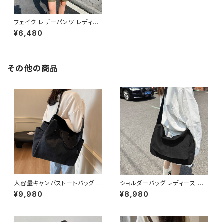
フェイク レザーパンツ レディー
ス 春夏 秋冬 春 夏 秋 冬 黒 ボ
¥6,480
トムス パンツ ハーフパンツ 5分
丈パンツ ひざ丈 フィクレザーパ
ンツ ゆったり ワイド 膝丈 シン
プル ストレート 美脚 脚長効果
きれいめ ショート丈 大人 ブラッ
その他の商品
ク カーキ キャメル 韓国ファッシ
ョン 通勤 OL カジュアル オフィ
スカジュアル ウエストゴム オフ
ィス OL S M L XL ズボン C-P
SS1036
大容量キャンバストートバッグ レ
ショルダーバッグ レディース メッ
ディース A4対応 通勤バッグ 通
センジャーバッグ 斜めがけバッ
¥9,980
¥8,980
学バッグ 肩掛けバッグ マザーズ
グ レディースバッグ カジュアル
バッグ カジュアルバッグ ブラック
バッグ キャンバスバッグ 韓国風
ブラウン グリーン ホワイト ワン
バッグ 通学バッグ 通勤バッグ 大
サイズ K-B0272
容量バッグ 軽量バッグ おしゃれ