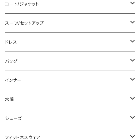
ベアトップ/チューブトップ
ロング/マキシ
クロップド丈
ミニ/ショート
コート/ジャケット
カーディガン/ボレロ
袖付き
ロング丈
ミディアム/ミモレ
コート
スーツ/セットアップ
ニット/セーター
ノースリーブ
デニム
ロング
ジャケット
パンツスーツ
ドレス
パーカー
その他
レギンス
その他
その他
スカートスーツ
ミニ/ショート
バッグ
スウェット/トレーナー
チュニック
その他
その他
ミディアム/ミモレ
サブバッグ
インナー
その他
オールインワン
ロング/マキシ
クラッチバッグ
ブラ/ブラトップ/ベアトップ
水着
袖付き
フォーマルバッグ
ショーツ
タンキニ
シューズ
ノースリーブ
カジュアルバッグ
タンクトップ/キャミソール
バンドゥビキニ
スニーカー
フィットネスウェア