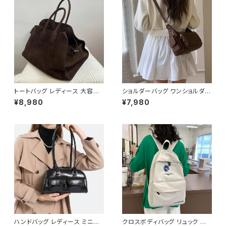
バッグ ブラック グリーン カーキ
K-B0293
トートバッグ レディース 大容量
ショルダーバッグ ワンショルダー
レザー調 ビッグバッグ シンプル
バッグ レディース バッグ 肩掛け
¥8,980
¥7,980
肩掛けバッグ 通勤バッグ 通学バ
斜めがけ クロスボディ おしゃれ
ッグ きれいめ カジュアル A4収
カジュアル 韓国風バッグ ブラッ
納可能 ブラウン ワンサイズ K-
ク ブラウン 収納力抜群 秋冬 春
B0280
夏コーデ K-B0212
ハンドバッグ レディース ミニバ
クロスボディバッグ リュック バッ