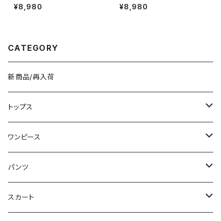
ッグ ショルダーバッグ レトロバッ
クパック デイパック レディース
¥8,980
¥8,980
グ 韓国風バッグ コンパクトバッ
メンズ 男女兼用 軽量 大容量 通
グ おしゃれバッグ ブラック レッ
学 通勤 旅行 学生バッグ カジュ
ド ブルー シルバー ダークブラウ
アル 韓国ファッション 花柄 刺繍
ン ホワイト K-B0305
ナイロン素材 無地 シンプル 5
色展開 ブラック ブルー グリーン
CATEGORY
ピンク ホワイト ワンサイズ K-B
0262
新商品/再入荷
トップス
Tシャツ/カットソー
ワンピース
タンクトップ/キャミソール
ミニ/ショート
パンツ
シャツ/ブラウス
ミディアム/ミモレ
ショート丈
スカート