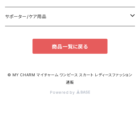
パンツドレス
バックパック
半袖/5分
ワンピース
ブーツ
セット販売
サポーター/ケア用品
ナイトドレス
トートバッグ
7分/長袖
ラッシュガード
パンプス
トップス
サポーター
商品一覧に戻る
足用サポーター
その他
エコバッグ
補正/補整
その他
サンダル
ボトムス
枕・クッション
その他
ペチコート/ペチパンツ
その他
タイツ
© MY CHARM マイチャーム ワンピース スカート レディースファッション
通販
ショルダーバッグ
その他
ソックス
Powered by
ボストンバッグ
インナー
ハンドバッグ