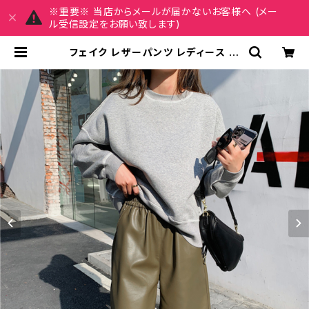
※重要※ 当店からメールが届かないお客様へ (メー
ル受信設定をお願い致します)
フェイク レザーパンツ レディース 春
夏 秋冬 春 夏 秋 冬 黒 ボトムス パン
ツ ハーフパンツ 5分丈パンツ ひざ丈
フィクレザーパンツ ゆったり ワイド
膝丈 シンプル ストレート 美脚 脚長
効果 きれいめ ショート丈 大人 ブラッ
ク カーキ キャメル 韓国ファッション
通勤 OL カジュアル オフィスカジュア
ル ウエストゴム オフィス OL S M L
XL ズボン C-PSS1036 | MY CH
ARM マイチャーム ワンピース スカ
ート レディースファッション 通販