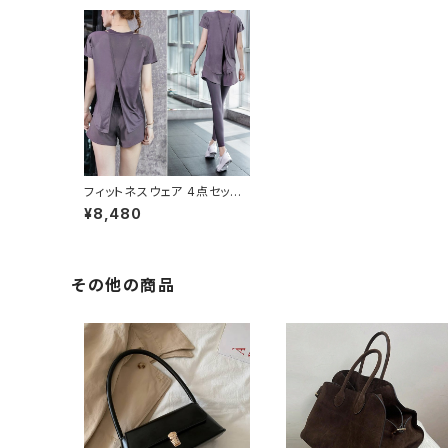
フィットネスウェア 4点セット
レディース 春夏 秋冬 春 夏
¥8,480
秋 冬 スポーツブラ ジムウェ
ア ダンスウェア 短パン ショー
トパンツ パンツ ダンス ショー
パン レギンス トップス ヨガブ
ラ ブラトップ スポーツ ブラ 見
その他の商品
せブラ スポブラ インナー ヨガ
ウェア フィットネス ランニング
パンツ ジム ダンスパンツ ヨガ
パンツ パープルグレー ピンク
グリーン ブラック トレーニン
グウェア スポーツウェア ラン
ニングウェア カジュアル S M
L XL 2XL 20代 30代 40代
50代 C-F0015