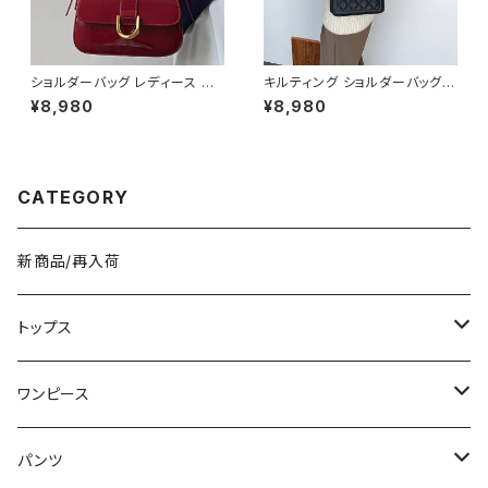
ショルダーバッグ レディース エ
キルティング ショルダーバッグ
ナメルバッグ ミニバッグ ワンショ
レディース チェーンバッグ ミニ
¥8,980
¥8,980
ルダー 斜めがけバッグ 2WAY
バッグ 斜めがけバッグ ワンショ
パテントレザー風 ゴールド金具
ルダー バッグ レディースバッグ
韓国風 きれいめ モード ブラック
ダイヤキルト ゴールド金具 コン
レッド ワンサイズ K-B0286
パクトバッグ 小さめバッグ 韓国
風バッグ 大人可愛い 上品 きれ
CATEGORY
いめ カジュアル 通勤 通学 デー
ト 人気バッグ ブラック ホワイト
K-B0288
新商品/再入荷
トップス
Tシャツ/カットソー
ワンピース
タンクトップ/キャミソール
ミニ/ショート
パンツ