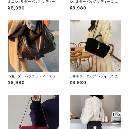
ミニショルダーバッグ レディース
ショルダーバッグ レディース ミ
ワンハンドルバッグ レトロ ハン
ニバッグ 2WAYバッグ フリンジ
¥8,980
¥8,980
ドバッグ コンパクトバッグ 上品
デザインバッグ 韓国風バッグ お
高見え フラップバッグ ブラック
しゃれバッグ ブラック ブルー ピ
ダークブラウン ブラウン カーキ
ンク K-B0309
ワンサイズ K-B0276
ショルダーバッグ レディース 2W
ショルダーバッグ レディース 2W
AY 大容量 ワンショルダー 斜め
AYバッグ ハンドバッグ スエード
¥8,980
¥8,980
がけバッグ レザー調 ビッグバッ
風バッグ 大人カジュアルバッグ
グ 通勤バッグ 通学バッグ カジュ
韓国風バッグ おしゃれバッグ ブ
アル きれいめ ダークブラウン ワ
ラック ブラウン グレー ワインレ
ンサイズ K-B0283
ッド K-B0308