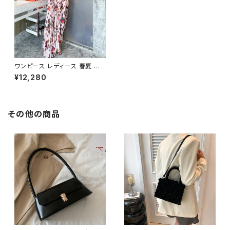
ワンピース レディース 春夏 秋
冬 春 夏 秋 冬 花柄 蝶 ノースリ
¥12,280
ーブ レース ドレス 花柄ワンピ
ース マキシワンピース ワンピー
スドレス フラワー ロング丈ワン
ピ ドレスワンピース プリーツワ
ンピース ロングワンピース ノー
その他の商品
スリーブ エレガント ピンク お呼
ばれ 結婚式 パーティードレス
ノースリーブワンピース 大人 カ
ジュアル 10代 20代 30代 40
代 C-OSS0068