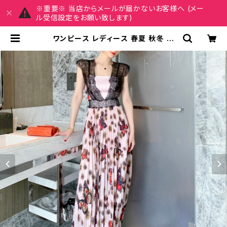
※重要※ 当店からメールが届かないお客様へ (メー
ル受信設定をお願い致します)
ワンピース レディース 春夏 秋冬 春
夏 秋 冬 花柄 蝶 ノースリーブ レース
ドレス 花柄ワンピース マキシワンピ
ース ワンピースドレス フラワー ロン
グ丈ワンピ ドレスワンピース プリー
ツワンピース ロングワンピース ノー
スリーブ エレガント ピンク お呼ばれ
結婚式 パーティードレス ノースリー
ブワンピース 大人 カジュアル 10代 2
0代 30代 40代 C-OSS0068 | M
Y CHARM マイチャーム ワンピース
スカート レディースファッション 通販