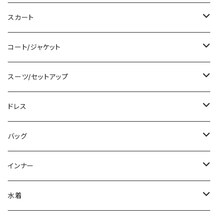
シャツ/ブラウス
ミディアム/ミモレ
ショート丈
スカート
ベアトップ/チューブトップ
ロング/マキシ
クロップド丈
ミニ/ショート
コート/ジャケット
カーディガン/ボレロ
袖付き
ロング丈
ミディアム/ミモレ
コート
スーツ/セットアップ
ニット/セーター
ノースリーブ
デニム
ロング
ジャケット
パンツスーツ
ドレス
パーカー
その他
レギンス
その他
その他
スカートスーツ
ミニ/ショート
バッグ
スウェット/トレーナー
チュニック
その他
その他
ミディアム/ミモレ
サブバッグ
インナー
その他
オールインワン
ロング/マキシ
クラッチバッグ
ブラ/ブラトップ/ベアトップ
水着