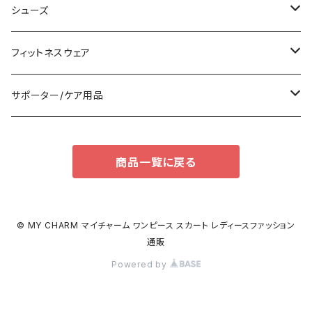
袖付き
フォーマルバッグ
ショーツ
タンキニ
シューズ
ノースリーブ
カジュアルバッグ
タンクトップ/キャミソール
バンドゥビキニ
スニーカー
フィットネスウェア
パンツドレス
バックパック
半袖/5分
ワンピース
ブーツ
セット販売
サポーター/ケア用品
ナイトドレス
トートバッグ
7分/長袖
ラッシュガード
パンプス
トップス
サポーター
商品一覧に戻る
足用サポーター
その他
エコバッグ
補正/補整
その他
サンダル
ボトムス
枕・クッション
その他
ペチコート/ペチパンツ
その他
タイツ
© MY CHARM マイチャーム ワンピース スカート レディースファッション
通販
ショルダーバッグ
その他
ソックス
Powered by
ボストンバッグ
インナー