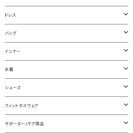
ニット/セーター
ノースリーブ
デニム
ロング
ジャケット
パンツスーツ
ドレス
パーカー
その他
レギンス
その他
その他
スカートスーツ
ミニ/ショート
バッグ
スウェット/トレーナー
チュニック
その他
その他
ミディアム/ミモレ
サブバッグ
インナー
その他
オールインワン
ロング/マキシ
クラッチバッグ
ブラ/ブラトップ/ベアトップ
水着
袖付き
フォーマルバッグ
ショーツ
タンキニ
シューズ
ノースリーブ
カジュアルバッグ
タンクトップ/キャミソール
バンドゥビキニ
スニーカー
フィットネスウェア
パンツドレス
バックパック
半袖/5分
ワンピース
ブーツ
セット販売
サポーター/ケア用品