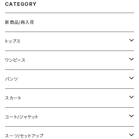
CATEGORY
新商品/再入荷
トップス
Tシャツ/カットソー
ワンピース
タンクトップ/キャミソール
ミニ/ショート
パンツ
シャツ/ブラウス
ミディアム/ミモレ
ショート丈
スカート
ベアトップ/チューブトップ
ロング/マキシ
クロップド丈
ミニ/ショート
コート/ジャケット
カーディガン/ボレロ
袖付き
ロング丈
ミディアム/ミモレ
コート
スーツ/セットアップ