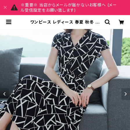
※重要※ 当店からメールが届かないお客様へ (メー
ル受信設定をお願い致します)
ワンピース レディース 春夏 秋冬 春
夏 秋 冬 黒 ドレスワンピース ドレス
タイトワンピース ひざ丈 タイトドレス
ミモレ丈ワンピース デザイン プリント
幾何学柄 OL Aライン きれいめ Aラ
インドレスワンピース お呼ばれ 韓国
ファッション オフィスカジュアル 韓国
風 キャバドレス ナイトドレス ナイト
ワンピ 上品 ブラック 大人 カジュアル
10代 20代 30代 40代 C-OSS00
95 | MY CHARM マイチャーム ワ
ンピース スカート レディースファッシ
ョン 通販