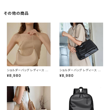
ざ丈 タイトドレス ミモレ丈ワン
ピース デザイン プリント 幾何
学柄 OL Aライン きれいめ Aラ
インドレスワンピース お呼ばれ
その他の商品
韓国 ファッション オフィスカジュ
アル 韓国風 キャバドレス ナイト
ドレス ナイトワンピ 上品 ブラッ
ク 大人 カジュアル 10代 20代
30代 40代 C-OSS0095
ショルダーバッグ レディース ハ
ショルダーバッグ レディース チ
ーフムーンバッグ ワンショルダ
ェーンバッグ 斜めがけバッグ レ
¥8,980
¥8,980
ー ミニバッグ 斜めがけバッグ 2
ディースバッグ ワンショルダーバ
WAY レザー調 シンプル きれい
ッグ 肩掛けバッグ 大人可愛いバ
め 韓国風 通勤 通学 デート ブ
ッグ 韓国風バッグ カジュアルバ
ラック ベージュ ピンク ホワイト
ッグ 通勤バッグ 通学バッグ おし
ワンサイズ K-B0285
ゃれバッグ ブラック K-B0292