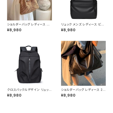
ショルダーバッグ レディース ニ
リュック メンズ レディース ビジ
ットバッグ かぎ編みバッグ 編み
ネスリュック バックパック 防水
¥8,980
¥8,980
込みバッグ サマーバッグ カジュ
リュック 大容量 PCリュック 通
アルバッグ 韓国風バッグ トート
勤リュック 通学リュック ノートP
バッグ 肩掛けバッグ 大容量バッ
C収納 軽量バッグ シンプルリュ
グ おしゃれバッグ ブラウン ホワ
ック カジュアルバッグ ビジネス
イト K-B0295
バッグ 旅行バッグ ブラック グレ
ー ブルー K-B0289
クロスバックルデザイン リュック
ショルダーバッグ レディース 2W
バックパック デイパック メンズ
AY 大容量 ワンショルダー 斜め
¥8,980
¥8,980
レディース 男女兼用 大容量 軽
がけバッグ レザー調 ビッグバッ
量 A4対応 通勤 通学 ビジネス
グ 通勤バッグ 通学バッグ カジュ
旅行 カジュアル シンプル 無地
アル きれいめ ダークブラウン ワ
ブラック ブルー グレー ワンサイ
ンサイズ K-B0283
ズ K-B0261