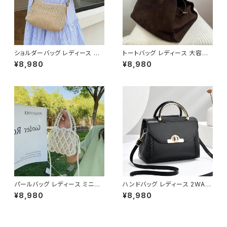
ショルダーバッグ レディース 編
トートバッグ レディース 大容量
み込みバッグ サマーバッグ ナチ
レザー調 ビッグバッグ シンプル
¥8,980
¥8,980
ュラルバッグ カジュアルバッグ
肩掛けバッグ 通勤バッグ 通学バ
肩掛けバッグ 韓国風バッグ 大人
ッグ きれいめ カジュアル A4収
可愛いバッグ 軽量バッグ カーキ
納可能 ブラウン ワンサイズ K-
ホワイト K-B0298
B0280
パールバッグ レディース ミニバ
ハンドバッグ レディース 2WAY
ッグ 2WAY ショルダーバッグ ハ
ショルダーバッグ ミニバッグ き
¥8,980
¥8,980
ンドバッグ 巾着バッグ ビーズバ
れいめ 上品 フラップバッグ ゴー
ッグ フォーマル 結婚式 パーティ
ルド金具 通勤バッグ フォーマル
ー 上品 きれいめ 韓国風 ホワイ
カジュアル 小さめバッグ ブラッ
ト ワンサイズ K-B0284
ク グレー グリーン ピンク ホワ