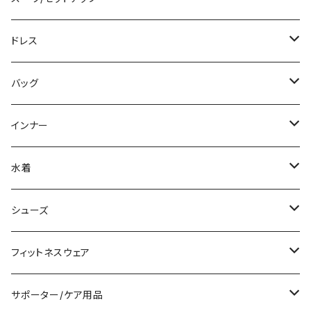
ニット/セーター
ノースリーブ
デニム
ロング
ジャケット
パンツスーツ
ドレス
パーカー
その他
レギンス
その他
その他
スカートスーツ
ミニ/ショート
バッグ
スウェット/トレーナー
チュニック
その他
その他
ミディアム/ミモレ
サブバッグ
インナー
その他
オールインワン
ロング/マキシ
クラッチバッグ
ブラ/ブラトップ/ベアトップ
水着
袖付き
フォーマルバッグ
ショーツ
タンキニ
シューズ
ノースリーブ
カジュアルバッグ
タンクトップ/キャミソール
バンドゥビキニ
スニーカー
フィットネスウェア
パンツドレス
バックパック
半袖/5分
ワンピース
ブーツ
セット販売
サポーター/ケア用品