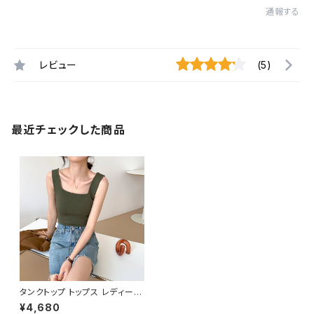
通報する
レビュー
(5)
最近チェックした商品
タンクトップ トップス レディース
春 夏 春夏 黒 白 ブラ紐隠し 太
¥4,680
め肩紐 シンプル インナー 重ね