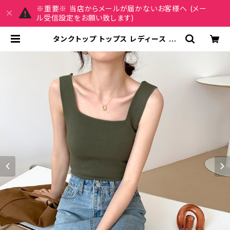
※重要※ 当店からメールが届かないお客様へ (メー
ル受信設定をお願い致します)
タンクトップ トップス レディース 春
夏 春夏 黒 白 ブラ紐隠し 太め肩紐 シ
ンプル インナー 重ね着 キャミソール
ホワイト グリーン イエロー ネイビー
ベージュ ブラック カジュアル 伸縮性
シンプル 大人 きれいめ OL オフィス
カジュアル 韓国 C-TSS0011 | M
Y CHARM マイチャーム ワンピース
スカート レディースファッション 通販