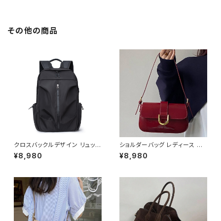
着 キャミソール ホワイト グリー
ン イエロー ネイビー ベージュ
ブラック カジュアル 伸縮性 シン
プル 大人 きれいめ OL オフィス
その他の商品
カジュアル 韓国 C-TSS0011
クロスバックルデザイン リュック
ショルダーバッグ レディース エ
バックパック デイパック メンズ
ナメルバッグ ミニバッグ ワンショ
¥8,980
¥8,980
レディース 男女兼用 大容量 軽
ルダー 斜めがけバッグ 2WAY
量 A4対応 通勤 通学 ビジネス
パテントレザー風 ゴールド金具
旅行 カジュアル シンプル 無地
韓国風 きれいめ モード ブラック
ブラック ブルー グレー ワンサイ
レッド ワンサイズ K-B0286
ズ K-B0261