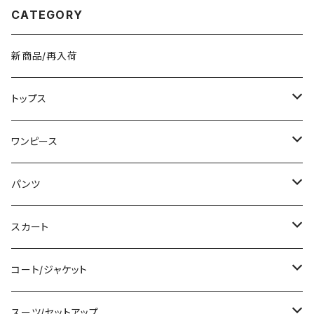
イト ワンサイズ K-B0279
CATEGORY
新商品/再入荷
トップス
Tシャツ/カットソー
ワンピース
タンクトップ/キャミソール
ミニ/ショート
パンツ
シャツ/ブラウス
ミディアム/ミモレ
ショート丈
スカート
ベアトップ/チューブトップ
ロング/マキシ
クロップド丈
ミニ/ショート
コート/ジャケット
カーディガン/ボレロ
袖付き
ロング丈
ミディアム/ミモレ
コート
スーツ/セットアップ