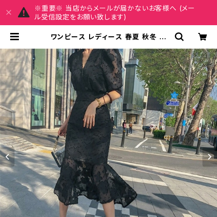
※重要※ 当店からメールが届かないお客様へ (メー
ル受信設定をお願い致します)
ワンピース レディース 春夏 秋冬 春
夏 秋 冬 黒 ミディアム丈ワンピース 5
分袖 半袖 ドレス マーメイド レース
ワンピースドレス Vネック ひざ丈 ひざ
下 総レース パフスリーブ ドレスワン
ピース ミモレワンピース 半袖ワンピ
ース シースルー お呼ばれ ロングワン
ピース 半袖 10代 20代 30代 40代
C-OSS0020 | MY CHARM マイ
チャーム ワンピース スカート レディ
ースファッション 通販