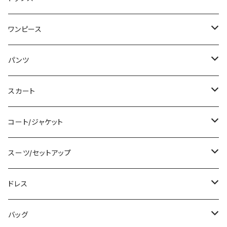
Tシャツ/カットソー
ワンピース
タンクトップ/キャミソール
ミニ/ショート
パンツ
シャツ/ブラウス
ミディアム/ミモレ
ショート丈
スカート
ベアトップ/チューブトップ
ロング/マキシ
クロップド丈
ミニ/ショート
コート/ジャケット
カーディガン/ボレロ
袖付き
ロング丈
ミディアム/ミモレ
コート
スーツ/セットアップ
ニット/セーター
ノースリーブ
デニム
ロング
ジャケット
パンツスーツ
ドレス
パーカー
その他
レギンス
その他
その他
スカートスーツ
ミニ/ショート
バッグ