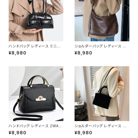
ハンドバッグ レディース ミニバ
ショルダーバッグ レディース ワ
ッグ ショルダーバッグ レトロバッ
ンショルダー レザー調 バッグ 斜
¥8,980
¥8,980
グ 韓国風バッグ コンパクトバッ
めがけバッグ 肩掛けバッグ 大容
グ おしゃれバッグ ブラック レッ
量 通勤バッグ 通学バッグ シンプ
ド ブルー シルバー ダークブラウ
ル きれいめ カジュアル ブラック
ン ホワイト K-B0305
ブラウン ワンサイズ K-B0281
ハンドバッグ レディース 2WAY
ショルダーバッグ レディース ミ
ショルダーバッグ ミニバッグ き
ニバッグ 2WAYバッグ フリンジ
¥8,980
¥8,980
れいめ 上品 フラップバッグ ゴー
デザインバッグ 韓国風バッグ お