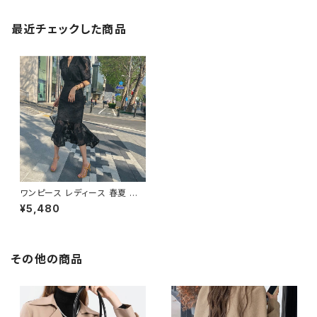
最近チェックした商品
ワンピース レディース 春夏 秋
冬 春 夏 秋 冬 黒 ミディアム丈
¥5,480
ワンピース 5分袖 半袖 ドレス
マーメイド レース ワンピースド
レス Vネック ひざ丈 ひざ下 総
レース パフスリーブ ドレスワン
ピース ミモレワンピース 半袖ワ
その他の商品
ンピース シースルー お呼ばれ
ロングワンピース 半袖 10代 20
代 30代 40代 C-OSS0020