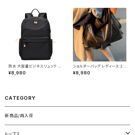
ルド金具 通勤バッグ フォーマル
しゃれバッグ ブラック ブルー ピ
カジュアル 小さめバッグ ブラッ
ンク K-B0309
ク グレー グリーン ピンク ホワ
イト ワンサイズ K-B0279
防水 大容量ビジネスリュック メ
ショルダーバッグ レディース 2W
ンズ レディース PC対応 通勤通
AY 大容量 ワンショルダー 斜め
¥8,980
¥8,980
学バッグ キャリーオン対応 軽量
がけバッグ レザー調 ビッグバッ
多機能バックパック ブラック グ
グ 通勤バッグ 通学バッグ カジュ
レー ワンサイズ K-B0274
アル きれいめ ダークブラウン ワ
ンサイズ K-B0283
CATEGORY
新商品/再入荷
トップス