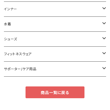
スウェット/トレーナー
チュニック
その他
その他
ミディアム/ミモレ
サブバッグ
インナー
その他
オールインワン
ロング/マキシ
クラッチバッグ
ブラ/ブラトップ/ベアトップ
水着
袖付き
フォーマルバッグ
ショーツ
タンキニ
シューズ
ノースリーブ
カジュアルバッグ
タンクトップ/キャミソール
バンドゥビキニ
スニーカー
フィットネスウェア
パンツドレス
バックパック
半袖/5分
ワンピース
ブーツ
セット販売
サポーター/ケア用品
ナイトドレス
トートバッグ
7分/長袖
ラッシュガード
パンプス
トップス
サポーター
商品一覧に戻る
足用サポーター
その他
エコバッグ
補正/補整
その他
サンダル
ボトムス
枕・クッション