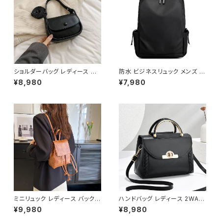
ショルダーバッグ レディース ミ
防水 ビジネスリュック メンズ レ
ニバッグ ハンドバッグ 2WAYバ
ディース PC対応 大容量 通勤リ
¥8,980
¥7,980
ッグ コンパクトバッグ カジュア
ュック 通学バッグ バックパック
ルバッグ 韓国風バッグ 小さめバ
USBポート付き 軽量 多機能 ブ
ッグ おしゃれバッグ ブラック シ
ラック ダークブルー グレー ワン
ルバー ピンク ホワイト K-B02
サイズ K-B0273
99
ミニリュック レディース バックパ
ハンドバッグ レディース 2WAY
ック 巾着リュック レザー調 小さ
ショルダーバッグ ミニバッグ き
¥9,980
¥8,980
め コンパクト 軽量 カジュアル
れいめ 上品 フラップバッグ ゴー