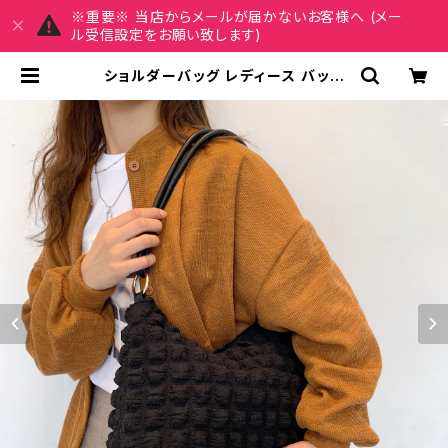
※重要※ 当店からメールが届かないお客様へ (メー
ル受信設定をお願い致します)
ショルダーバッグ レディース バッグ
春夏 秋冬 春 夏 秋 冬 黒 白 バッグ 肩
掛け かばん ふわふわ ハンドバッグ シ
ョルダーバック ハンドバック お出か
け バック ワンショルダー ふわふわ ワ
ッフルバッグ 肩掛けバッグ シンプル
ショルダー ホワイト ブラック デート
通勤バッグ オフィスカジュアル デイリ
ー お出かけ オフィス カジュアル OL
上品 大人 10代 20代 30代 40代 K-
B0054 | MY CHARM マイチャー
ム ワンピース スカート レディースフ
ァッション 通販