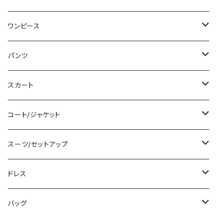
Tシャツ/カットソー
ワンピース
タンクトップ/キャミソール
ミニ/ショート
パンツ
シャツ/ブラウス
ミディアム/ミモレ
ショート丈
スカート
ベアトップ/チューブトップ
ロング/マキシ
クロップド丈
ミニ/ショート
コート/ジャケット
カーディガン/ボレロ
袖付き
ロング丈
ミディアム/ミモレ
コート
スーツ/セットアップ
ニット/セーター
ノースリーブ
デニム
ロング
ジャケット
パンツスーツ
ドレス
パーカー
その他
レギンス
その他
その他
スカートスーツ
ミニ/ショート
バッグ