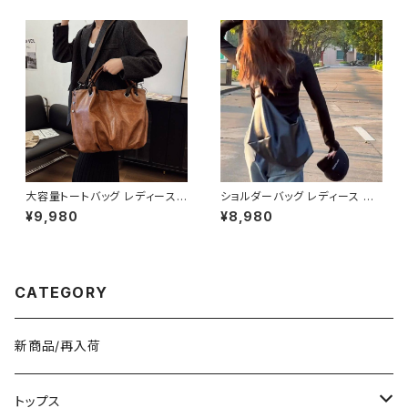
きれいめ 大人可愛い 通勤 通学
ルド金具 通勤バッグ フォーマル
お出かけ 韓国ファッション 無地
カジュアル 小さめバッグ ブラッ
シンプル ブラック ダークブラウ
ク グレー グリーン ピンク ホワ
ン ブラウン ワンサイズ K-B026
イト ワンサイズ K-B0279
4
大容量トートバッグ レディース 2
ショルダーバッグ レディース 大
WAY ショルダーバッグ PUレザ
容量バッグ ワンショルダーバッグ
¥9,980
¥8,980
ー A4対応 通勤バッグ 通学バッ
カジュアルバッグ 肩掛けバッグ
グ 斜めがけバッグ きれいめ カ
韓国風バッグ シンプルバッグ お
ジュアル 大人バッグ ダークブラ
しゃれバッグ ブラック ブラウン K
ウン ブラウン ワンサイズ K-B0
-B0303
269
CATEGORY
新商品/再入荷
トップス