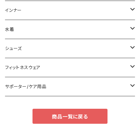
スウェット/トレーナー
チュニック
その他
その他
ミディアム/ミモレ
サブバッグ
インナー
その他
オールインワン
ロング/マキシ
クラッチバッグ
ブラ/ブラトップ/ベアトップ
水着
袖付き
フォーマルバッグ
ショーツ
タンキニ
シューズ
ノースリーブ
カジュアルバッグ
タンクトップ/キャミソール
バンドゥビキニ
スニーカー
フィットネスウェア
パンツドレス
バックパック
半袖/5分
ワンピース
ブーツ
セット販売
サポーター/ケア用品
ナイトドレス
トートバッグ
7分/長袖
ラッシュガード
パンプス
トップス
サポーター
商品一覧に戻る
足用サポーター
その他
エコバッグ
補正/補整
その他
サンダル
ボトムス
枕・クッション