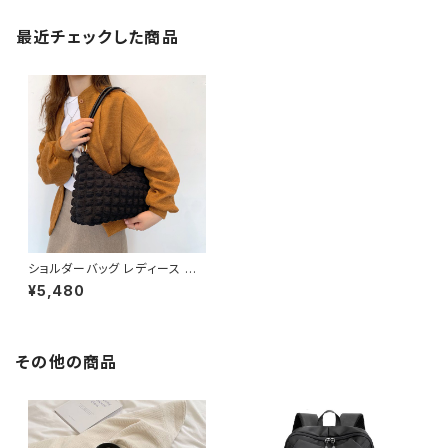
最近チェックした商品
ショルダーバッグ レディース バ
ッグ 春夏 秋冬 春 夏 秋 冬 黒
¥5,480
白 バッグ 肩掛け かばん ふわふ
わ ハンドバッグ ショルダーバッ
ク ハンドバック お出かけ バック
ワンショルダー ふわふわ ワッフ
ルバッグ 肩掛けバッグ シンプル
その他の商品
ショルダー ホワイト ブラック デ
ート 通勤バッグ オフィスカジュ
アル デイリー お出かけ オフィス
カジュアル OL 上品 大人 10代
20代 30代 40代 K-B0054