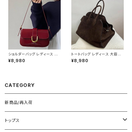
バッグ ブラック グリーン カーキ
K-B0293
ショルダーバッグ レディース エ
トートバッグ レディース 大容量
ナメルバッグ ミニバッグ ワンショ
レザー調 ビッグバッグ シンプル
¥8,980
¥8,980
ルダー 斜めがけバッグ 2WAY
肩掛けバッグ 通勤バッグ 通学バ
パテントレザー風 ゴールド金具
ッグ きれいめ カジュアル A4収
韓国風 きれいめ モード ブラック
納可能 ブラウン ワンサイズ K-
レッド ワンサイズ K-B0286
B0280
CATEGORY
新商品/再入荷
トップス