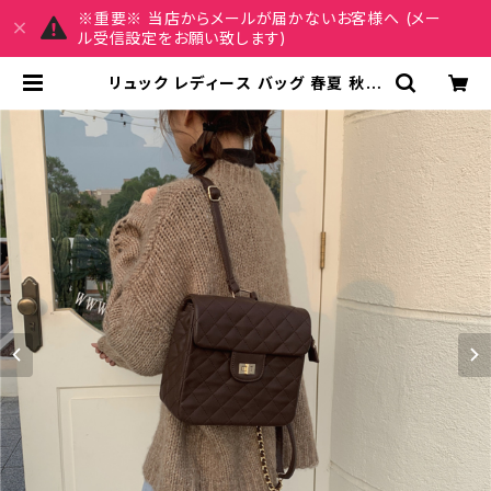
※重要※ 当店からメールが届かないお客様へ (メー
ル受信設定をお願い致します)
リュック レディース バッグ 春夏 秋冬
春 夏 秋 冬 黒 ショルダーバッグ リュ
ックサックバッグ 斜め掛け 肩掛け か
ばん ショルダーバック フェイクレザ
ー お出かけ バック 斜め掛けバッグ
肩掛けバッグ バックパック バッグパ
ック シンプル サッチェルバッグ ショ
ルダー ハンドバッグ ブラウン ブラッ
ク デート 通勤バッグ 学生 学校 通学
オフィスカジュアル デイリー お出か
け オフィス カジュアル 上品 大人 10
代 20代 30代 40代 K-B0046 | M
Y CHARM マイチャーム ワンピース
スカート レディースファッション 通販