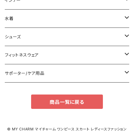
インナー
その他
オールインワン
ロング/マキシ
クラッチバッグ
ブラ/ブラトップ/ベアトップ
水着
袖付き
フォーマルバッグ
ショーツ
タンキニ
シューズ
ノースリーブ
カジュアルバッグ
タンクトップ/キャミソール
バンドゥビキニ
スニーカー
フィットネスウェア
パンツドレス
バックパック
半袖/5分
ワンピース
ブーツ
セット販売
サポーター/ケア用品
ナイトドレス
トートバッグ
7分/長袖
ラッシュガード
パンプス
トップス
サポーター
商品一覧に戻る
足用サポーター
その他
エコバッグ
補正/補整
その他
サンダル
ボトムス
枕・クッション
その他
ペチコート/ペチパンツ
その他
タイツ
© MY CHARM マイチャーム ワンピース スカート レディースファッション