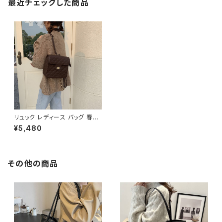
最近チェックした商品
リュック レディース バッグ 春夏
秋冬 春 夏 秋 冬 黒 ショルダー
¥5,480
バッグ リュックサックバッグ 斜め
掛け 肩掛け かばん ショルダー
バック フェイクレザー お出かけ
バック 斜め掛けバッグ 肩掛けバ
ッグ バックパック バッグパック
その他の商品
シンプル サッチェルバッグ ショル
ダー ハンドバッグ ブラウン ブラ
ック デート 通勤バッグ 学生 学
校 通学 オフィスカジュアル デイ
リー お出かけ オフィス カジュア
ル 上品 大人 10代 20代 30代
40代 K-B0046