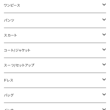
Tシャツ/カットソー
ワンピース
タンクトップ/キャミソール
ミニ/ショート
パンツ
シャツ/ブラウス
ミディアム/ミモレ
ショート丈
スカート
ベアトップ/チューブトップ
ロング/マキシ
クロップド丈
ミニ/ショート
コート/ジャケット
カーディガン/ボレロ
袖付き
ロング丈
ミディアム/ミモレ
コート
スーツ/セットアップ
ニット/セーター
ノースリーブ
デニム
ロング
ジャケット
パンツスーツ
ドレス
パーカー
その他
レギンス
その他
その他
スカートスーツ
ミニ/ショート
バッグ
スウェット/トレーナー
チュニック
その他
その他
ミディアム/ミモレ
サブバッグ