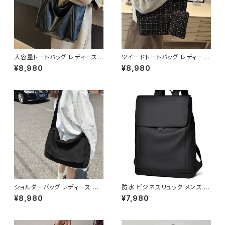
大容量トートバッグ レディース
ツイードトートバッグ レディース
ショルダーバッグ ワンショルダー
大容量バッグ ショルダーバッグ
¥8,980
¥8,980
PUレザー シンプル 通勤バッグ
肩掛けバッグ ポーチ付きバッグ
通学バッグ 肩掛けバッグ A4対
通勤バッグ カジュアルバッグ 韓
応 軽量 カジュアル きれいめ 大
国風バッグ おしゃれバッグ ブラ
人コーデ ブラック ダークブラウ
ック レッド ホワイト K-B0300
ン ブラウン ホワイト ワンサイズ
K-B0266
ショルダーバッグ レディース メッ
防水 ビジネスリュック メンズ レ
センジャーバッグ 斜めがけバッ
ディース 大容量 PC収納 キャリ
¥8,980
¥7,980
グ レディースバッグ カジュアル
ーオン対応 軽量 多機能バック
バッグ キャンバスバッグ 韓国風
パック 通勤通学バッグ ブラック
バッグ 通学バッグ 通勤バッグ 大
グレー ワンサイズ K-B0275
容量バッグ 軽量バッグ おしゃれ