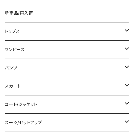
新商品/再入荷
トップス
Tシャツ/カットソー
ワンピース
タンクトップ/キャミソール
ミニ/ショート
パンツ
シャツ/ブラウス
ミディアム/ミモレ
ショート丈
スカート
ベアトップ/チューブトップ
ロング/マキシ
クロップド丈
ミニ/ショート
コート/ジャケット
カーディガン/ボレロ
袖付き
ロング丈
ミディアム/ミモレ
コート
スーツ/セットアップ