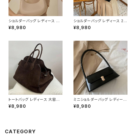
ショルダーバッグ レディース ハ
ショルダーバッグ レディース 2W
ーフムーンバッグ ワンショルダ
AYバッグ ハンドバッグ スエード
¥8,980
¥8,980
ー ミニバッグ 斜めがけバッグ 2
風バッグ 大人カジュアルバッグ
WAY レザー調 シンプル きれい
韓国風バッグ おしゃれバッグ ブ
め 韓国風 通勤 通学 デート ブ
ラック ブラウン グレー ワインレ
ラック ベージュ ピンク ホワイト
ッド K-B0308
ワンサイズ K-B0285
トートバッグ レディース 大容量
ミニショルダーバッグ レディース
レザー調 ビッグバッグ シンプル
ワンハンドルバッグ レトロ ハン
¥8,980
¥8,980
肩掛けバッグ 通勤バッグ 通学バ
ドバッグ コンパクトバッグ 上品
ッグ きれいめ カジュアル A4収
高見え フラップバッグ ブラック
納可能 ブラウン ワンサイズ K-
ダークブラウン ブラウン カーキ
B0280
ワンサイズ K-B0276
CATEGORY