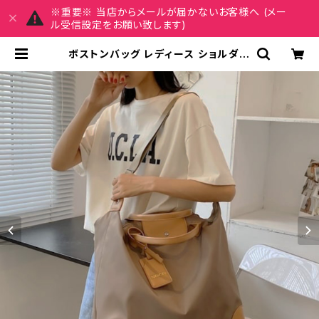
※重要※ 当店からメールが届かないお客様へ (メー
ル受信設定をお願い致します)
ボストンバッグ レディース ショルダー
バッグ 春夏 秋冬 春 夏 秋 冬 黒 バッ
グ マザーズバッグ 大容量バッグ バッ
ク シンプル ハンドバッグ ボストンバ
ック 肩掛け トラベル 旅行バック かば
ん シンプルトート ママバッグ 大容量
大きめ マザーズバッグ 旅行 通学 通
勤 大学生 女の子 A4 B4 ベージュグ
レー ブラック カレッジコーデ カジュ
アル デイリー デート お出かけ K-B0
021 | MY CHARM マイチャーム ワ
ンピース スカート レディースファッシ
ョン 通販