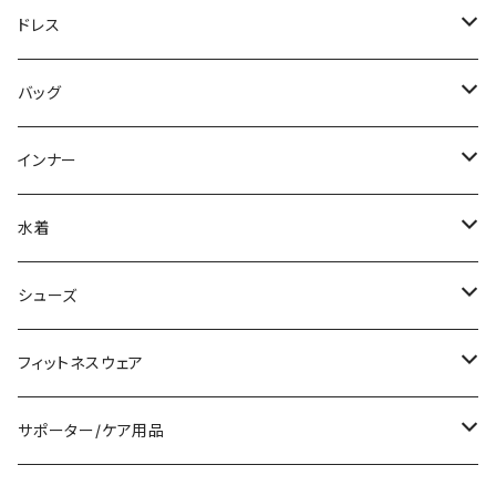
ニット/セーター
ノースリーブ
デニム
ロング
ジャケット
パンツスーツ
ドレス
パーカー
その他
レギンス
その他
その他
スカートスーツ
ミニ/ショート
バッグ
スウェット/トレーナー
チュニック
その他
その他
ミディアム/ミモレ
サブバッグ
インナー
その他
オールインワン
ロング/マキシ
クラッチバッグ
ブラ/ブラトップ/ベアトップ
水着
袖付き
フォーマルバッグ
ショーツ
タンキニ
シューズ
ノースリーブ
カジュアルバッグ
タンクトップ/キャミソール
バンドゥビキニ
スニーカー
フィットネスウェア
パンツドレス
バックパック
半袖/5分
ワンピース
ブーツ
セット販売
サポーター/ケア用品