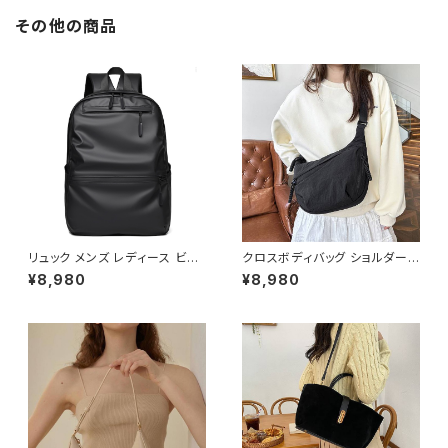
け トラベル 旅行バック かばん
シンプルトート ママバッグ 大容
その他の商品
量 大きめ マザーズバッグ 旅行
通学 通勤 大学生 女の子 A4 B
4 ベージュグレー ブラック カレ
ッジコーデ カジュアル デイリー
デート お出かけ K-B0021
リュック メンズ レディース ビジ
クロスボディバッグ ショルダーバ
ネスリュック バックパック 防水
ッグ 斜めがけバッグ レディース
¥8,980
¥8,980
リュック 大容量 PCリュック 通
メンズ 男女兼用 軽量 カジュア
勤リュック 通学リュック ノートP
ル 大容量 ナイロンバッグ デイリ
C収納 軽量バッグ シンプルリュ
ーバッグ 韓国ファッション 通勤
ック カジュアルバッグ ビジネス
通学 旅行 サブバッグ 無地 ブラ
バッグ 旅行バッグ ブラック グレ
ック グレー ワンサイズ K-B026
ー ブルー K-B0289
0