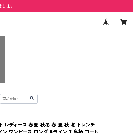
致します)
 レディース 春夏 秋冬 春 夏 秋 冬 トレンチ
イン ワンピース ロング Aライン 千鳥柄 コート