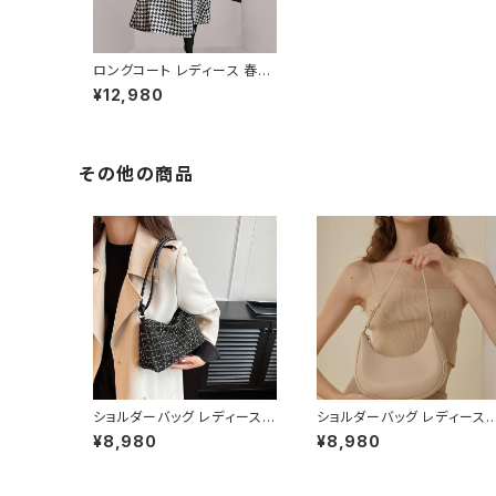
ロングコート レディース 春夏
秋冬 春 夏 秋 冬 トレンチコー
¥12,980
ト aライン ワンピース ロング
Aライン 千鳥柄 コート ジャケ
ット 千鳥格子 長袖 黒 アウタ
ー Aラインロングコート ロン
グ 防寒 トレンチ チェスター
その他の商品
お呼ばれ ブラック オフィス オ
フィスカジュアル OL 体型カ
バー 大人 カジュアル 10代 2
0代 30代 40代 C-JAW101
8
ショルダーバッグ レディース
ショルダーバッグ レディース
ツイードバッグ ミニバッグ ハ
ハーフムーンバッグ ワンショ
¥8,980
¥8,980
ンドバッグ ワンショルダーバッ
ルダー ミニバッグ 斜めがけ
グ カジュアルバッグ 韓国風バ
ッグ 2WAY レザー調 シンプ
ッグ 小さめバッグ おしゃれバ
ル きれいめ 韓国風 通勤 通