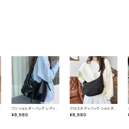
ワンショルダーバッグ レディー
クロスボディバッグ ショルダー
ス 大容量 ハーフムーンバッグ
バッグ 斜めがけバッグ レディ
¥8,980
¥8,980
バ
レザー調 シンプル きれいめ
ース メンズ 男女兼用 軽量 カ
カジュアル 肩掛けバッグ 軽量
ジュアル 大容量 ナイロンバッ
学
通勤バッグ ブラック ダークブ
グ デイリーバッグ 韓国ファッ