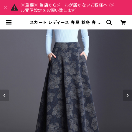
※重要※ 当店からメールが届かないお客様へ (メー
ル受信設定をお願い致します)
スカート レディース 春夏 秋冬 春 夏
秋 冬 黒 Aラインスカート フレアスカ
ート ロングスカート ミディアム丈 ミ
モレスカート ひざ下スカート マキシス
カート チェック柄 花柄 フラワー柄 螺
旋柄 ウエストゴム モード 韓国 ファッ
ション きれいめ オフィスカジュアル
上品 ポケット ミディアム ひざ下 ネイ
ビー ブラウン オフィス カジュアル O
L 上品 大人 10代 20代 30代 40代
C-SAW0027 | MY CHARM マイ
チャーム ワンピース スカート レディ
ースファッション 通販