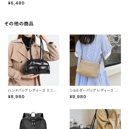
春 夏 秋 冬 黒 Aラインスカート
¥6,480
フレアスカート ロングスカート
ミディアム丈 ミモレスカート ひ
ざ下スカート マキシスカート チ
ェック柄 花柄 フラワー柄 螺旋
柄 ウエストゴム モード 韓国 フ
その他の商品
ァッション きれいめ オフィスカ
ジュアル 上品 ポケット ミディア
ム ひざ下 ネイビー ブラウン オ
フィス カジュアル OL 上品 大人
10代 20代 30代 40代 C-SA
W0027
ハンドバッグ レディース ミニバ
ショルダーバッグ レディース 編
ッグ ショルダーバッグ レトロバッ
み込みバッグ サマーバッグ ナチ
¥8,980
¥8,980
グ 韓国風バッグ コンパクトバッ
ュラルバッグ カジュアルバッグ
グ おしゃれバッグ ブラック レッ
肩掛けバッグ 韓国風バッグ 大人
ド ブルー シルバー ダークブラウ
可愛いバッグ 軽量バッグ カーキ
ン ホワイト K-B0305
ホワイト K-B0298