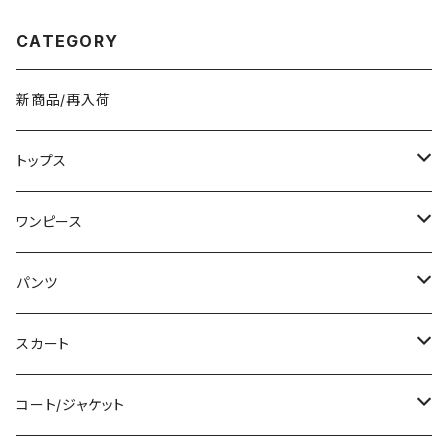
シンプルバッグ ブラック グレー
K-B090
CATEGORY
新商品/再入荷
トップス
Tシャツ/カットソー
ワンピース
タンクトップ/キャミソール
ミニ/ショート
パンツ
シャツ/ブラウス
ミディアム/ミモレ
ショート丈
スカート
ベアトップ/チューブトップ
ロング/マキシ
クロップド丈
ミニ/ショート
コート/ジャケット