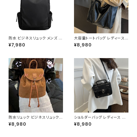
防水 ビジネスリュック メンズ レ
大容量トートバッグ レディース
ディース PC対応 大容量 通勤リ
ショルダーバッグ ワンショルダー
¥7,980
¥8,980
ュック 通学バッグ バックパック
PUレザー シンプル 通勤バッグ
USBポート付き 軽量 多機能 ブ
通学バッグ 肩掛けバッグ A4対
ラック ダークブルー グレー ワン
応 軽量 カジュアル きれいめ 大
サイズ K-B0273
人コーデ ブラック ダークブラウ
ン ブラウン ホワイト ワンサイズ
K-B0266
防水リュック ビジネスリュック
ショルダーバッグ レディース ミ
メンズ レディース バックパック
ニバッグ 2WAYバッグ ハンドバ
¥8,980
¥8,980
PCリュック 大容量リュック 防水
ッグ 斜めがけバッグ レトロバッ
バッグ 通勤リュック 通学リュッ
グ 韓国風バッグ ブラック ブラウ
ク 旅行バッグ カジュアルバッグ
ン ホワイト K-B0307