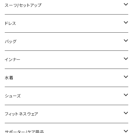
カーディガン/ボレロ
袖付き
ロング丈
ミディアム/ミモレ
コート
スーツ/セットアップ
ニット/セーター
ノースリーブ
デニム
ロング
ジャケット
パンツスーツ
ドレス
パーカー
その他
レギンス
その他
その他
スカートスーツ
ミニ/ショート
バッグ
スウェット/トレーナー
チュニック
その他
その他
ミディアム/ミモレ
サブバッグ
インナー
その他
オールインワン
ロング/マキシ
クラッチバッグ
ブラ/ブラトップ/ベアトップ
水着
袖付き
フォーマルバッグ
ショーツ
タンキニ
シューズ
ノースリーブ
カジュアルバッグ
タンクトップ/キャミソール
バンドゥビキニ
スニーカー
フィットネスウェア
パンツドレス
バックパック
半袖/5分
ワンピース
ブーツ
セット販売
サポーター/ケア用品