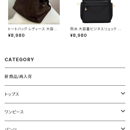
トートバッグ レディース 大容量
防水 大容量ビジネスリュック メ
レザー調 ビッグバッグ シンプル
ンズ レディース PC対応 通勤通
¥8,980
¥8,980
肩掛けバッグ 通勤バッグ 通学バ
学バッグ キャリーオン対応 軽量
ッグ きれいめ カジュアル A4収
多機能バックパック ブラック グ
納可能 ブラウン ワンサイズ K-
レー ワンサイズ K-B0274
B0280
CATEGORY
新商品/再入荷
トップス
Tシャツ/カットソー
ワンピース
タンクトップ/キャミソール
ミニ/ショート
パンツ