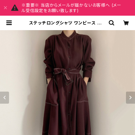
※重要※ 当店からメールが届かないお客様へ (メー
ル受信設定をお願い致します)
ステッチロングシャツ ワンピース C
-OAW1024 | MY CHARM マイチ
ャーム ワンピース スカート レディー
スファッション 通販