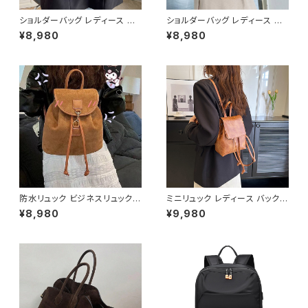
ショルダーバッグ レディース 巾
ショルダーバッグ レディース チ
着バッグ ミニバッグ チェーンバ
ェーンバッグ 斜めがけバッグ レ
¥8,980
¥8,980
ッグ パールチャームバッグ ライ
ディースバッグ ワンショルダーバ
ンストーンバッグ キラキラバッグ
ッグ 肩掛けバッグ 大人可愛いバ
韓国風バッグ パーティーバッグ
ッグ 韓国風バッグ カジュアルバ
おしゃれバッグ ブラック ゴール
ッグ 通勤バッグ 通学バッグ おし
ド シルバー K-B0296
ゃれバッグ ブラック K-B0292
防水リュック ビジネスリュック
ミニリュック レディース バックパ
メンズ レディース バックパック
ック 巾着リュック レザー調 小さ
¥8,980
¥9,980
PCリュック 大容量リュック 防水
め コンパクト 軽量 カジュアル
バッグ 通勤リュック 通学リュッ
きれいめ 大人可愛い 通勤 通学
ク 旅行バッグ カジュアルバッグ
お出かけ 韓国ファッション 無地
シンプルバッグ ブラック グレー
シンプル ブラック ダークブラウ
K-B090
ン ブラウン ワンサイズ K-B026
4