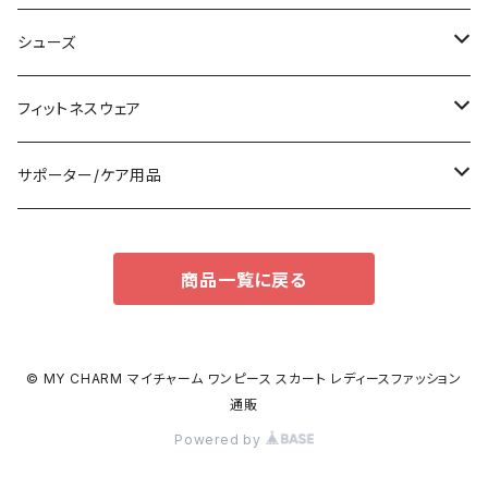
袖付き
フォーマルバッグ
ショーツ
タンキニ
シューズ
ノースリーブ
カジュアルバッグ
タンクトップ/キャミソール
バンドゥビキニ
スニーカー
フィットネスウェア
パンツドレス
バックパック
半袖/5分
ワンピース
ブーツ
セット販売
サポーター/ケア用品
ナイトドレス
トートバッグ
7分/長袖
ラッシュガード
パンプス
トップス
サポーター
商品一覧に戻る
足用サポーター
その他
エコバッグ
補正/補整
その他
サンダル
ボトムス
枕・クッション
その他
ペチコート/ペチパンツ
その他
タイツ
© MY CHARM マイチャーム ワンピース スカート レディースファッション
通販
ショルダーバッグ
その他
ソックス
Powered by