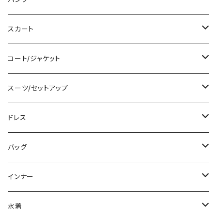
シャツ/ブラウス
ミディアム/ミモレ
ショート丈
スカート
ベアトップ/チューブトップ
ロング/マキシ
クロップド丈
ミニ/ショート
コート/ジャケット
カーディガン/ボレロ
袖付き
ロング丈
ミディアム/ミモレ
コート
スーツ/セットアップ
ニット/セーター
ノースリーブ
デニム
ロング
ジャケット
パンツスーツ
ドレス
パーカー
その他
レギンス
その他
その他
スカートスーツ
ミニ/ショート
バッグ
スウェット/トレーナー
チュニック
その他
その他
ミディアム/ミモレ
サブバッグ
インナー
その他
オールインワン
ロング/マキシ
クラッチバッグ
ブラ/ブラトップ/ベアトップ
水着