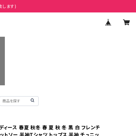
致します)
ディース 春夏 秋冬 春 夏 秋 冬 黒 白 フレンチ
ットソー 半袖Tシャツ トップス 半袖 チュニッ