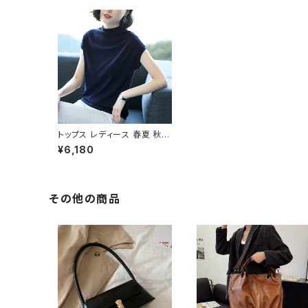
トップス レディース 春夏 秋冬
春 夏 秋 冬 黒 白 フレンチス
¥6,180
リーブ カットソー 半袖Tシャ
ツ トップス 半袖 チュニック T
シャツ 半袖カットソー デート
コーデ カジュアル 大人可愛い
無地トップス ブラック ホワイ
その他の商品
ト ダークグリーン ライトグリ
ーン レッド ネイビー かわい
い きれいめ 無地 大人 お出か
け 可愛い デート 10代 20代
30代 40代 C-TSS0035