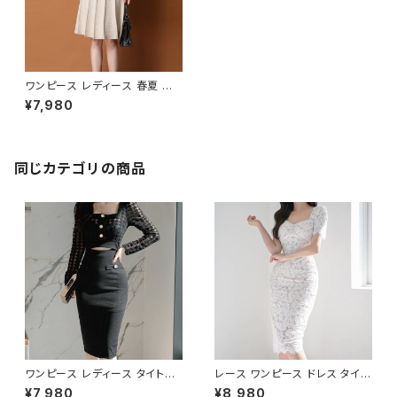
ワンピース レディース 春夏 秋
冬 春 夏 秋 冬 長袖 黒ワンピー
¥7,980
ス Aラインワンピース ミディア
ムワンピース ロング ミモレ丈
ニットワンピース ハイネック シ
ンプル ひざ丈ワンピ Aライン プ
リーツ ブラックワンピース ロン
同じカテゴリの商品
グワンピース カジュアルワンピ
ブラック ベージュ ブラウン ネイ
ビー デート きれいめ 韓国 ファ
ッション OL オフィスカジュアル
結婚式 パーティー お呼ばれ 10
代 20代 30代 40代 C-OSS01
00
ワンピース レディース タイトワ
レース ワンピース ドレス タイト
ンピース タイトドレス ミモレ丈
ワンピ ホワイト きれいめ 清楚
¥7,980
¥8,980