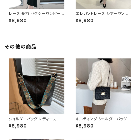
レース 長袖 セクシーワンピース
エレガントレース シアーワンピ
アシンメトリースカート タイトワ
ース ロングドレス 透け感 レデ
¥8,980
¥8,980
ンピース パーティードレス ドレ
ィース ワンピース タイトドレス
ス レディース エレガント きれい
マーメイドライン 長袖 ドレス セ
め 韓国風 結婚式 二次会 お呼
クシー 上品 韓国ファッション デ
ばれ 発表会 上品 美脚 美シル
ート お呼ばれ 二次会 パーティ
エット ブラック ブルー 2色展開
ー 秋冬 春夏 ブラック 1色展開
その他の商品
C-OSS0253
C-OSS0252
ショルダーバッグ レディース 大
キルティング ショルダーバッグ
容量バッグ ワイドストラップバッ
レディース チェーンバッグ ミニ
¥8,980
¥8,980
グ カジュアルバッグ 韓国風バッ
バッグ 斜めがけバッグ ワンショ
グ トートバッグ おしゃれバッグ
ルダー バッグ レディースバッグ
ブラック ブラウン グリーン ベー
ダイヤキルト ゴールド金具 コン