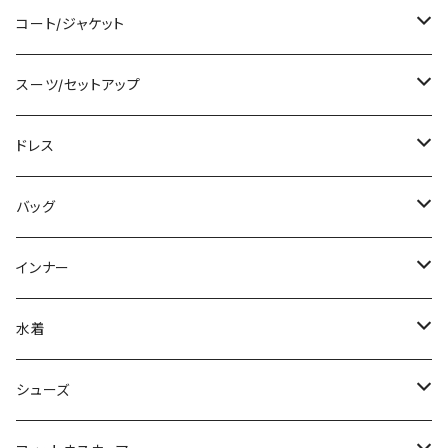
ベアトップ/チューブトップ
ロング/マキシ
クロップド丈
ミニ/ショート
コート/ジャケット
カーディガン/ボレロ
袖付き
ロング丈
ミディアム/ミモレ
コート
スーツ/セットアップ
ニット/セーター
ノースリーブ
デニム
ロング
ジャケット
パンツスーツ
ドレス
パーカー
その他
レギンス
その他
その他
スカートスーツ
ミニ/ショート
バッグ
スウェット/トレーナー
チュニック
その他
その他
ミディアム/ミモレ
サブバッグ
インナー
その他
オールインワン
ロング/マキシ
クラッチバッグ
ブラ/ブラトップ/ベアトップ
水着
袖付き
フォーマルバッグ
ショーツ
タンキニ
シューズ