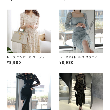
レースワンピース シースルー 長
エレガント 大人 上品 パーティ
袖 スクエアネック ハイウエスト
ー お呼ばれ 結婚式 二次会 デ
セクシー キャバドレス ナイトド
ート 20代 30代 40代 春 夏 秋
レス パーティードレス 結婚式
冬 韓国風 フォーマル レディース
二次会 お呼ばれ 韓国ファッショ
ロング丈 タイトシルエット 美脚
ン 韓国風 フェミニン エレガント
効果 スリム見え 体型カバー C-
きれいめ 地雷系 量産型 着痩せ
OSS0258
細見え 春 秋 冬 ブラック 黒 S
M L XL 20代 30代 40代 C-O
SS0260
レース ワンピース ベージュ マ
レースタイトドレス スクエアネッ
キシ丈ドレス 長袖 きれいめ 大
ク ワンピース ミモレ丈 タイトド
¥8,980
¥8,980
人上品 エレガント デート お呼
レス 長袖レース エレガント 大
ばれ 結婚式 二次会 パーティー
人可愛い きれいめ 上品 パーテ
20代 30代 40代 春 夏 秋 冬 C
ィードレス 結婚式 二次会 お呼
-OSS0257
ばれ ドレス ワンピース ブルー
フォーマル 韓国風 キレイ系 体
型カバー 美シルエット スリムフ
ィット レディース 春夏 秋冬 デ
ート 食事会 発表会 同窓会 大
人女子 上品ワンピース C-OSS
0255