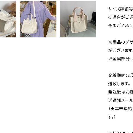
サイズ詳細等
る場合がござ
予めご了承く
※商品のデ
がございます
※金属部分
発着期間：ご
送致します。
発送後はお客
送通知メール
（★年末年始
す。）