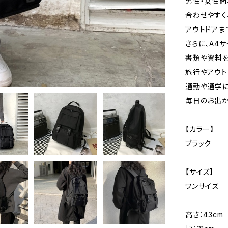
男性・女性問
合わせやすく
アウトドアま
さらに、A4
書類や資料を
旅行やアウト
通勤や通学に
毎日のお出か
【カラー】
ブラック
【サイズ】
ワンサイズ
高さ：43cm