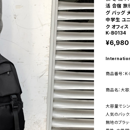
活 合宿 旅
グ バッグ 
中学生 ユニ
ク オフィス
K-B0134
¥6,980
Internatio
商品番号：K-B
商品名：大容
大容量でシン
人気のバック
無地のブラッ