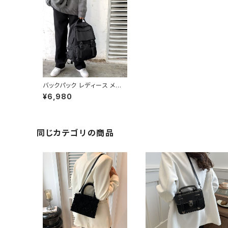
バックパック レディース メン
ズ リュック 春夏 秋冬 春 夏
¥6,980
秋 冬 黒 バッグ リュックサック
無地 シンプル かばん 部活 合
宿 旅行 通学 大容量 バッグパ
ック 大きめ 学校バッグ バッグ
大容量リュック バッグ 大学生
同じカテゴリの商品
リュック 高校生 中学生 ユニ
セックス 男性 女性 男の子 女
の子 A4 ブラック オフィス カ
レッジコーデ カジュアル デイ
リー お出かけ K-B0134