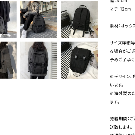
幅：31cm
マチ：12cm
素材：オック
サイズ詳細等
る場合がござ
予めご了承く
※デザイン、
います。
※海外製の
ます。
発着期間：ご
送致します。