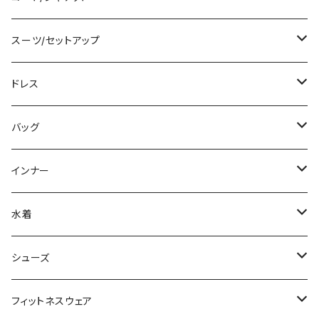
カーディガン/ボレロ
袖付き
ロング丈
ミディアム/ミモレ
コート
スーツ/セットアップ
ニット/セーター
ノースリーブ
デニム
ロング
ジャケット
パンツスーツ
ドレス
パーカー
その他
レギンス
その他
その他
スカートスーツ
ミニ/ショート
バッグ
スウェット/トレーナー
チュニック
その他
その他
ミディアム/ミモレ
サブバッグ
インナー
その他
オールインワン
ロング/マキシ
クラッチバッグ
ブラ/ブラトップ/ベアトップ
水着
袖付き
フォーマルバッグ
ショーツ
タンキニ
シューズ
ノースリーブ
カジュアルバッグ
タンクトップ/キャミソール
バンドゥビキニ
スニーカー
フィットネスウェア