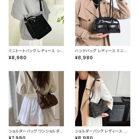
ピンク ホワイト ワンサイズ K-B
0262
ミニトートバッグ レディース ショ
ハンドバッグ レディース ミニバ
ルダーバッグ キャンバスバッグ 2
ッグ ショルダーバッグ レトロバッ
¥8,980
¥8,980
WAYバッグ カジュアルバッグ 韓
グ 韓国風バッグ コンパクトバッ
国風バッグ 小さめバッグ ブラッ
グ おしゃれバッグ ブラック レッ
ク ブラウン ホワイト K-B0304
ド ブルー シルバー ダークブラウ
ン ホワイト K-B0305
ショルダーバッグ ワンショルダー
ショルダーバッグ レディース ツ
バッグ レディース バッグ 肩掛け
イードバッグ ミニバッグ ハンド
¥7,980
¥8,980