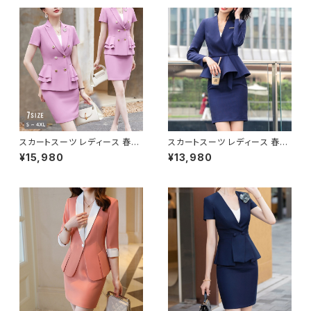
ざ上 スカート ボトムス ジャケッ
ひざ上 スカート ボトムス 半袖
ト セットアップ タイト ロング ス
ジャケット セットアップ タイト ロ
カートスーツ オフィス スカート
ング スカートスーツ オフィス ス
ショートスカート タイトスカート
カート ショートスカート タイトス
OL オフィスカジュアル 結婚式
カート OL オフィスカジュアル
パーティー 卒業式 入学式 卒園
結婚式 パーティー 卒業式 入学
式 入園式 お呼ばれ グレー ネ
式 卒園式 入園式 お呼ばれ ブ
イビー ブラック 10代 20代 30
ルーグレー ベージュ ブラック 1
代 40代 C-WAW1057
0代 20代 30代 40代 C-WAW
1060
スカートスーツ レディース 春夏
スカートスーツ レディース 春夏
秋冬 春 夏 秋 冬 黒 スーツ 上
秋冬 春 夏 秋 冬 黒 紺 スーツ
¥15,980
¥13,980
下セット 2点セット スーツスカー
上下セット 2点セット ジャケット
ト ジャケット ツーピース ダブル
スカート セットアップ セットアッ
ボタン ミニスカート ひざ上 スカ
プスーツ タイト ビジネススーツ
ート 金ボタン 半袖 セットアップ
ロング スカートスーツ ミニスカ
スーツスカート オフィス 韓国フ
ート ペプラム フリル ペプラムジ
ァッション 韓国 ショートスカート
ャケット レディーススーツ 大き
タイトスカート OL オフィスカジ
いサイズ 変形デザイン タイトス
ュアル 結婚式 パーティー 卒業
カート ミニスカート スーツスカ
式 入学式 卒園式 入園式 お呼
ート オフィス OL オフィスカジュ
ばれ ブラック ピンク ライトブル
アル ビジネス 結婚式 パーティ
ー S M L XL 2XL 3XL 4XL 10
ー お呼ばれ ネイビー パープル
代 20代 30代 40代 C-WAW1
ブラック 10代 20代 30代 40代
082
C-WAW1037