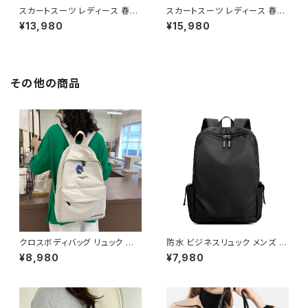
スカートスーツ レディース 春夏
スカートスーツ レディース 春夏
秋冬 春 夏 秋 冬 スーツ 上下セ
秋冬 春 夏 秋 冬 黒 紺 スーツ
¥13,980
¥15,980
ット 2点セット ジャケット ミニ 半
上下セット 2点セット スーツスカ
袖 スカート ショートスカート ボ
ート ジャケット ペンシルスカー
トムス ジャケット 半袖ジャケット
ト ミニスカート ひざ上 スカート
セットアップ タイト ショート ミニ
ボトムス ジャケット セットアップ
スカ スカートスーツ オフィス ミ
タイト ショートスカートスーツ
その他の商品
ニスカートスーツ ミニ丈 OL オ
オフィス スカート ショートスカ
フィスカジュアル 結婚式 パーテ
ート タイトスカート OL オフィス
ィー 卒業式 入学式 卒園式 入
カジュアル 結婚式 パーティー
園式 お呼ばれ イエロー ピンク
卒業式 入学式 卒園式 入園式
オレンジ 10代 20代 30代 40
お呼ばれ ネイビーグリーン ベ
代 C-WAW1064
ージュグレー ネイビー ブラック
10代 20代 30代 40代 C-WA
W1058
クロスボディバッグ リュック バッ
防水 ビジネスリュック メンズ レ
クパック デイパック レディース
ディース PC対応 大容量 通勤リ
¥8,980
¥7,980
メンズ 男女兼用 軽量 大容量 通
ュック 通学バッグ バックパック
学 通勤 旅行 学生バッグ カジュ
USBポート付き 軽量 多機能 ブ
アル 韓国ファッション 花柄 刺繍
ラック ダークブルー グレー ワン
ナイロン素材 無地 シンプル 5
サイズ K-B0273
色展開 ブラック ブルー グリーン