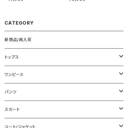
斜めがけ クロスボディ おしゃれ
バッグ ワンショルダーバッグ カ
カジュアル 韓国風バッグ ブラッ
ジュアルバッグ 韓国風バッグ 小
ク ブラウン 収納力抜群 秋冬 春
さめバッグ おしゃれバッグ ブラ
夏コーデ K-B0212
ック ホワイト K-B0297
CATEGORY
新商品/再入荷
トップス
Tシャツ/カットソー
ワンピース
タンクトップ/キャミソール
ミニ/ショート
パンツ
シャツ/ブラウス
ミディアム/ミモレ
ショート丈
スカート
ベアトップ/チューブトップ
ロング/マキシ
クロップド丈
ミニ/ショート
コート/ジャケット