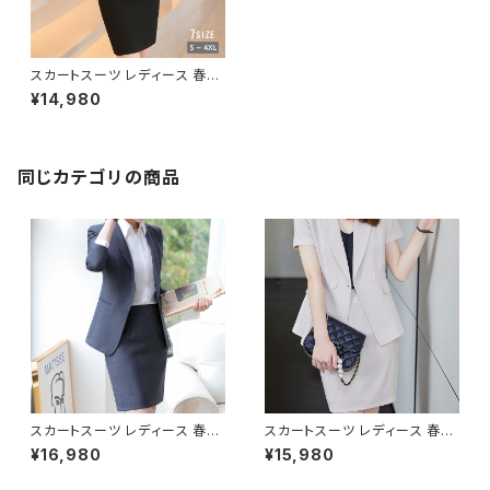
スカートスーツ レディース 春夏
秋冬 春 夏 秋 冬 黒 白 スーツ
¥14,980
上下セット 2点セット スーツスカ
ート ジャケット ミニスカート ひ
ざ上 スカート ボトムス ジャケッ
ト 半袖 セットアップ タイト スカ
ートスーツ オフィス スカート シ
同じカテゴリの商品
ョートスカート タイトスカート O
L オフィスカジュアル 結婚式 パ
ーティー 卒業式 入学式 卒園式
入園式 お呼ばれ ホワイト ライ
トパープル ブラック S M L XL 2
XL 3XL 4XL 10代 20代 30代
40代 C-WAW1080
スカートスーツ レディース 春夏
スカートスーツ レディース 春夏
秋冬 春 夏 秋 冬 黒 紺 スーツ
秋冬 春 夏 秋 冬 黒 スーツ 上
¥16,980
¥15,980
上下セット 2点セット スーツスカ
下セット 2点セット スーツスカー
ート ジャケット ミニスカート ひ
ト 半袖 ジャケット ミニスカート