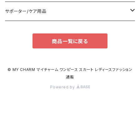
パンツドレス
バックパック
半袖/5分
ワンピース
ブーツ
セット販売
サポーター/ケア用品
ナイトドレス
トートバッグ
7分/長袖
ラッシュガード
パンプス
トップス
サポーター
商品一覧に戻る
足用サポーター
その他
エコバッグ
補正/補整
その他
サンダル
ボトムス
枕・クッション
その他
ペチコート/ペチパンツ
その他
タイツ
© MY CHARM マイチャーム ワンピース スカート レディースファッション
通販
ショルダーバッグ
その他
ソックス
Powered by
ボストンバッグ
インナー
ハンドバッグ