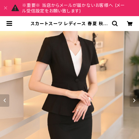
※重要※ 当店からメールが届かないお客様へ (メー
ル受信設定をお願い致します)
スカートスーツ レディース 春夏 秋冬
春 夏 秋 冬 黒 白 スーツ 上下セット
2点セット スーツスカート ジャケット
ミニスカート ひざ上 スカート ボトム
ス ジャケット 半袖 セットアップ タイ
ト スカートスーツ オフィス スカート
ショートスカート タイトスカート OL
オフィスカジュアル 結婚式 パーティ
ー 卒業式 入学式 卒園式 入園式 お呼
ばれ ホワイト ライトパープル ブラッ
ク S M L XL 2XL 3XL 4XL 10代 2
0代 30代 40代 C-WAW1080 | M
Y CHARM マイチャーム ワンピース
スカート レディースファッション 通販