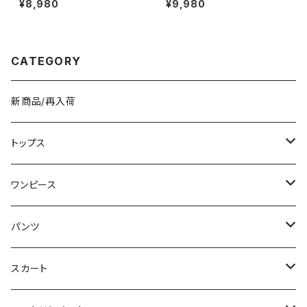
¥8,980
¥9,980
ー調 シンプル きれいめ カジュ
学バッグ 肩掛けバッグ マザーズ
アル 肩掛けバッグ 軽量 通勤バ
バッグ カジュアルバッグ ブラック
ッグ ブラック ダークブラウン ワ
ブラウン グリーン ホワイト ワン
ンサイズ K-B0277
サイズ K-B0272
CATEGORY
新商品/再入荷
トップス
Tシャツ/カットソー
ワンピース
タンクトップ/キャミソール
ミニ/ショート
パンツ
シャツ/ブラウス
ミディアム/ミモレ
ショート丈
スカート