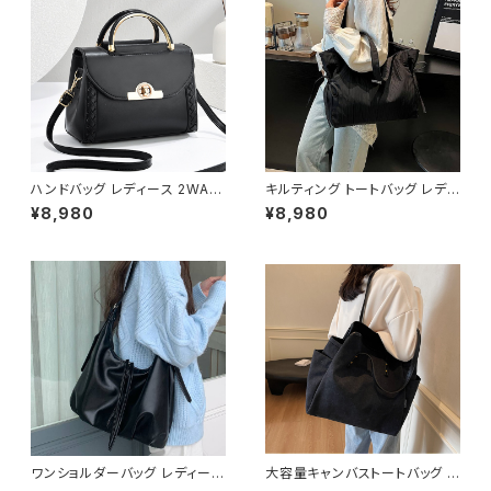
ド シルバー K-B0296
ハンドバッグ レディース 2WAY
キルティング トートバッグ レディ
ショルダーバッグ ミニバッグ き
ース 大容量 軽量 肩掛けバッグ
¥8,980
¥8,980
れいめ 上品 フラップバッグ ゴー
通勤 通学 マザーズバッグ カジ
ルド金具 通勤バッグ フォーマル
ュアル ナチュラル 韓国ファッショ
カジュアル 小さめバッグ ブラッ
ン 無地 ブラック ピンク オフホ
ク グレー グリーン ピンク ホワ
ワイト ホワイト ワンサイズ K-B
イト ワンサイズ K-B0279
0259
ワンショルダーバッグ レディース
大容量キャンバストートバッグ レ
大容量 ハーフムーンバッグ レザ
ディース A4対応 通勤バッグ 通