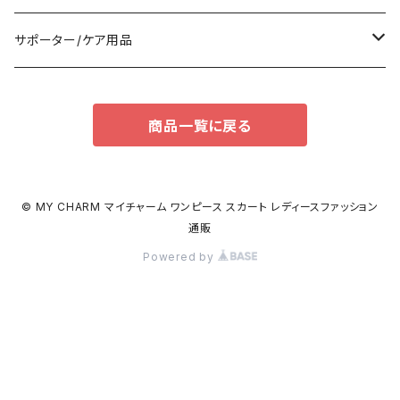
パンツドレス
バックパック
半袖/5分
ワンピース
ブーツ
セット販売
サポーター/ケア用品
ナイトドレス
トートバッグ
7分/長袖
ラッシュガード
パンプス
トップス
サポーター
商品一覧に戻る
足用サポーター
その他
エコバッグ
補正/補整
その他
サンダル
ボトムス
枕・クッション
その他
ペチコート/ペチパンツ
その他
タイツ
© MY CHARM マイチャーム ワンピース スカート レディースファッション
通販
ショルダーバッグ
その他
ソックス
Powered by
ボストンバッグ
インナー
ハンドバッグ