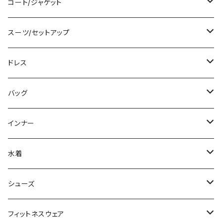
ベアトップ/チューブトップ
ロング/マキシ
クロップド丈
ミニ/ショート
コート/ジャケット
カーディガン/ボレロ
袖付き
ロング丈
ミディアム/ミモレ
コート
スーツ/セットアップ
ニット/セーター
ノースリーブ
デニム
ロング
ジャケット
パンツスーツ
ドレス
パーカー
その他
レギンス
その他
その他
スカートスーツ
ミニ/ショート
バッグ
スウェット/トレーナー
チュニック
その他
その他
ミディアム/ミモレ
サブバッグ
インナー
その他
オールインワン
ロング/マキシ
クラッチバッグ
ブラ/ブラトップ/ベアトップ
水着
袖付き
フォーマルバッグ
ショーツ
タンキニ
シューズ
ノースリーブ
カジュアルバッグ
タンクトップ/キャミソール
バンドゥビキニ
スニーカー
フィットネスウェア