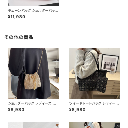
チェーンバッグ ショルダーバッグ
レディース バッグ 春夏 秋冬 春
¥11,980
夏 秋 冬 黒 白 バッグ 斜め掛け
リボンショルダー 肩掛け かばん
横長 横型 クラッチバッグ チェー
ンバッグ チェーンバック ショル
ダーバック お出かけ バック 斜
その他の商品
め掛けバッグ 肩掛けバッグ 韓国
ファッション アイボリー ピンク
ライトブルー ライトグリーン ブ
ラック 通勤バッグ 学生 学校 通
学 デート オフィスカジュアル デ
イリー オフィス カジュアル OL
上品 大人 10代 20代 30代 40
代 K-B0121
ショルダーバッグ レディース 巾
ツイードトートバッグ レディース
着バッグ ミニバッグ チェーンバ
大容量バッグ ショルダーバッグ
¥8,980
¥8,980
ッグ パールチャームバッグ ライ
肩掛けバッグ ポーチ付きバッグ
ンストーンバッグ キラキラバッグ
通勤バッグ カジュアルバッグ 韓
韓国風バッグ パーティーバッグ
国風バッグ おしゃれバッグ ブラ
おしゃれバッグ ブラック ゴール
ック レッド ホワイト K-B0300