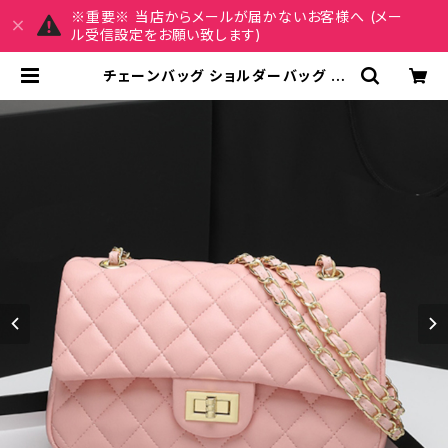
※重要※ 当店からメールが届かないお客様へ (メー
ル受信設定をお願い致します)
チェーンバッグ ショルダーバッグ レ
ディース バッグ 春夏 秋冬 春 夏 秋 冬
黒 白 バッグ 斜め掛け リボンショルダ
ー 肩掛け かばん 横長 横型 クラッチ
バッグ チェーンバッグ チェーンバック
ショルダーバック お出かけ バック 斜
め掛けバッグ 肩掛けバッグ 韓国 ファ
ッション アイボリー ピンク ライトブ
ルー ライトグリーン ブラック 通勤バ
ッグ 学生 学校 通学 デート オフィス
カジュアル デイリー オフィス カジュ
アル OL 上品 大人 10代 20代 30代
40代 K-B0121 | MY CHARM マイ
チャーム ワンピース スカート レディ
ースファッション 通販