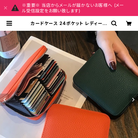
※重要※ 当店からメールが届かないお客様へ (メー
ル受信設定をお願い致します)
カードケース 24ポケット レディース
春夏 秋冬 春 夏 秋 冬 黒 メンズ カー
ド収納 大容量 24枚収納カードケー
ス ファスナー じゃばら 男 女 カード入
れ かわいい おしゃれ コンパクト クレ
ジットカード 保険証 名刺 ポイントカ
ード カード入れ 札入れ カジュアル デ
イリー お出かけ K-B0096 | MY C
HARM マイチャーム ワンピース スカ
ート レディースファッション 通販