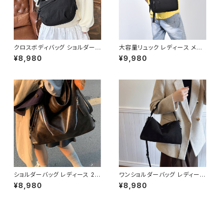
クロスボディバッグ ショルダーバ
大容量リュック レディース メン
ッグ 斜めがけバッグ レディース
ズ バックパック 多機能 軽量 通
¥8,980
¥9,980
メンズ 男女兼用 軽量 カジュア
勤 通学 ビジネスリュック A4対
ル 大容量 ナイロンバッグ デイリ
応 ノートPC収納 シンプル カジ
ーバッグ 韓国ファッション 通勤
ュアル マザーズバッグ 旅行 アウ
通学 旅行 サブバッグ 無地 ブラ
トドア ブラック グレー ピンク ベ
ック グレー ワンサイズ K-B026
ージュ ワンサイズ K-B0265
0
ショルダーバッグ レディース 2W
ワンショルダーバッグ レディース
AY 大容量 ワンショルダー 斜め
2WAY ハーフムーンバッグ スエ
¥8,980
¥8,980
がけバッグ レザー調 ビッグバッ
ード調 レザー調 斜めがけバッ
グ 通勤バッグ 通学バッグ カジュ
グ きれいめ 大人カジュアル 軽
アル きれいめ ダークブラウン ワ
量 小さめバッグ 通勤 通学 ブラ
ンサイズ K-B0283
ック ダークブラウン ブラウン ワ
ンサイズ K-B0278