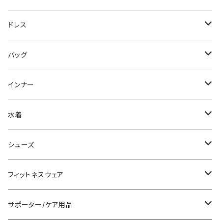
ニット/セーター
ノースリーブ
デニム
ロング
ジャケット
パンツスーツ
ドレス
パーカー
その他
レギンス
その他
その他
スカートスーツ
ミニ/ショート
バッグ
スウェット/トレーナー
チュニック
その他
その他
ミディアム/ミモレ
サブバッグ
インナー
その他
オールインワン
ロング/マキシ
クラッチバッグ
ブラ/ブラトップ/ベアトップ
水着
袖付き
フォーマルバッグ
ショーツ
タンキニ
シューズ
ノースリーブ
カジュアルバッグ
タンクトップ/キャミソール
バンドゥビキニ
スニーカー
フィットネスウェア
パンツドレス
バックパック
半袖/5分
ワンピース
ブーツ
セット販売
サポーター/ケア用品