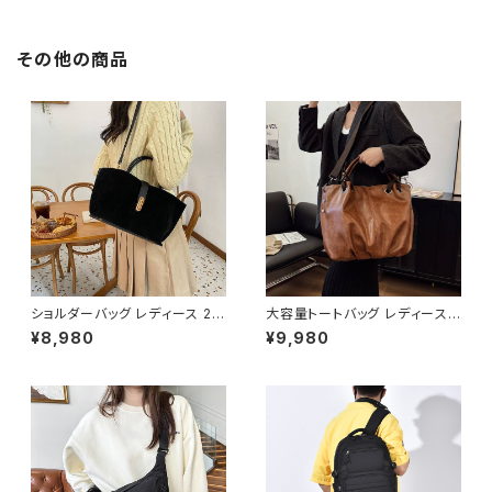
収納カードケース ファスナー じ
ゃばら 男 女 カード入れ かわい
い おしゃれ コンパクト クレジッ
トカード 保険証 名刺 ポイント
その他の商品
カード カード入れ 札入れ カジ
ュアル デイリー お出かけ K-B0
096
ショルダーバッグ レディース 2W
大容量トートバッグ レディース 2
AYバッグ ハンドバッグ スエード
WAY ショルダーバッグ PUレザ
¥8,980
¥9,980
風バッグ 大人カジュアルバッグ
ー A4対応 通勤バッグ 通学バッ
韓国風バッグ おしゃれバッグ ブ
グ 斜めがけバッグ きれいめ カ
ラック ブラウン グレー ワインレ
ジュアル 大人バッグ ダークブラ
ッド K-B0308
ウン ブラウン ワンサイズ K-B0
269