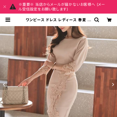
※重要※ 当店からメールが届かないお客様へ (メー
ル受信設定をお願い致します)
ワンピース ドレス レディース 春夏 秋
冬 春 夏 秋 冬 ドレスワンピース ドレ
ス タイトワンピース レース袖 ひざ丈
スリット タイトドレス レース タイトド
レス 総レース ワンピドレス ミモレ丈
ワンピース OL レース エレガント フ
ォーマル 大きいサイズ きれいめ タイ
ト ドレスワンピース お呼ばれ 韓国 フ
ァッション オフィスカジュアル 韓国風
キャバドレス ナイトドレス ナイトワン
ピ 上品 ベージュ 大人 カジュアル 10
代 20代 30代 40代 C-OSS0109
| MY CHARM マイチャーム ワンピ
ース スカート レディースファッション
通販