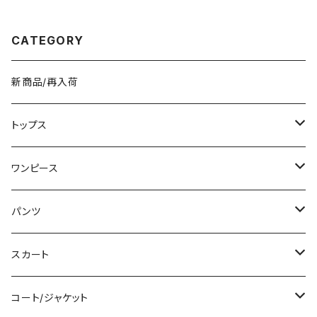
ラック ブラウン グレー ワインレ
韓国風バッグ パーティーバッグ
ッド K-B0308
おしゃれバッグ ブラック ゴール
ド シルバー K-B0296
CATEGORY
新商品/再入荷
トップス
Tシャツ/カットソー
ワンピース
タンクトップ/キャミソール
ミニ/ショート
パンツ
シャツ/ブラウス
ミディアム/ミモレ
ショート丈
スカート
ベアトップ/チューブトップ
ロング/マキシ
クロップド丈
ミニ/ショート
コート/ジャケット