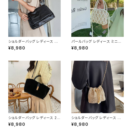
ショルダーバッグ レディース チ
パールバッグ レディース ミニバ
ェーンバッグ 斜めがけバッグ レ
ッグ 2WAY ショルダーバッグ ハ
¥8,980
¥8,980
ディースバッグ ワンショルダーバ
ンドバッグ 巾着バッグ ビーズバ
ッグ 肩掛けバッグ 大人可愛いバ
ッグ フォーマル 結婚式 パーティ
ッグ 韓国風バッグ カジュアルバ
ー 上品 きれいめ 韓国風 ホワイ
ッグ 通勤バッグ 通学バッグ おし
ト ワンサイズ K-B0284
ゃれバッグ ブラック K-B0292
ショルダーバッグ レディース 2W
ショルダーバッグ レディース 巾
AYバッグ ハンドバッグ スエード
着バッグ ミニバッグ チェーンバ
¥8,980
¥8,980
風バッグ 大人カジュアルバッグ
ッグ パールチャームバッグ ライ
韓国風バッグ おしゃれバッグ ブ
ンストーンバッグ キラキラバッグ