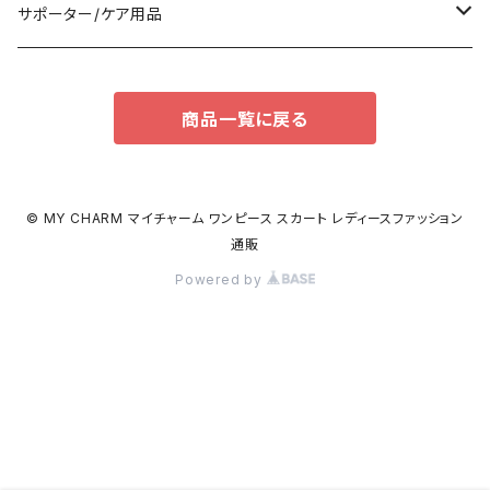
パンツドレス
バックパック
半袖/5分
ワンピース
ブーツ
セット販売
サポーター/ケア用品
ナイトドレス
トートバッグ
7分/長袖
ラッシュガード
パンプス
トップス
サポーター
商品一覧に戻る
足用サポーター
その他
エコバッグ
補正/補整
その他
サンダル
ボトムス
枕・クッション
その他
ペチコート/ペチパンツ
その他
タイツ
© MY CHARM マイチャーム ワンピース スカート レディースファッション
通販
ショルダーバッグ
その他
ソックス
Powered by
ボストンバッグ
インナー
ハンドバッグ
ビジネスバッグ