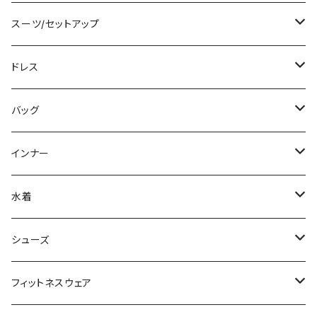
カーディガン/ボレロ
袖付き
ロング丈
ミディアム/ミモレ
コート
スーツ/セットアップ
ニット/セーター
ノースリーブ
デニム
ロング
ジャケット
パンツスーツ
ドレス
パーカー
その他
レギンス
その他
その他
スカートスーツ
ミニ/ショート
バッグ
スウェット/トレーナー
チュニック
その他
その他
ミディアム/ミモレ
サブバッグ
インナー
その他
オールインワン
ロング/マキシ
クラッチバッグ
ブラ/ブラトップ/ベアトップ
水着
袖付き
フォーマルバッグ
ショーツ
タンキニ
シューズ
ノースリーブ
カジュアルバッグ
タンクトップ/キャミソール
バンドゥビキニ
スニーカー
フィットネスウェア