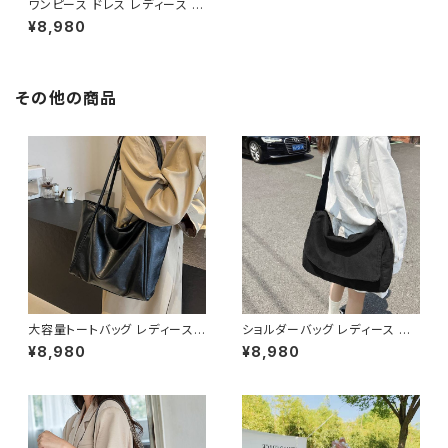
ワンピース ドレス レディース 春
夏 秋冬 春 夏 秋 冬 ドレスワン
¥8,980
ピース ドレス タイトワンピース
レース袖 ひざ丈 スリット タイト
ドレス レース タイトドレス 総レ
ース ワンピドレス ミモレ丈ワン
ピース OL レース エレガント フ
その他の商品
ォーマル 大きいサイズ きれいめ
タイト ドレスワンピース お呼ば
れ 韓国 ファッション オフィスカ
ジュアル 韓国風 キャバドレス ナ
イトドレス ナイトワンピ 上品 ベ
ージュ 大人 カジュアル 10代 2
0代 30代 40代 C-OSS0109
大容量トートバッグ レディース
ショルダーバッグ レディース メッ
ショルダーバッグ ワンショルダー
センジャーバッグ 斜めがけバッ
¥8,980
¥8,980
PUレザー シンプル 通勤バッグ
グ レディースバッグ カジュアル
通学バッグ 肩掛けバッグ A4対
バッグ キャンバスバッグ 韓国風
応 軽量 カジュアル きれいめ 大
バッグ 通学バッグ 通勤バッグ 大
人コーデ ブラック ダークブラウ
容量バッグ 軽量バッグ おしゃれ
ン ブラウン ホワイト ワンサイズ
バッグ ブラック グリーン カーキ
K-B0266
K-B0293