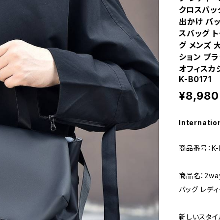
クロスバッ
出かけ バ
スバッグ 
グ メンズ 
ション ブラ
オフィスカジ
K-B0171
¥8,980
Internatio
商品番号：K-B
商品名：2wa
バッグ レデ
新しいスタイ