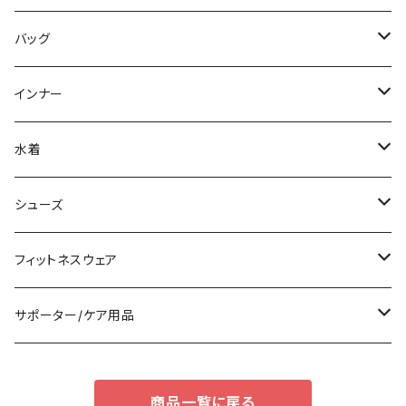
パーカー
その他
レギンス
その他
その他
スカートスーツ
ミニ/ショート
バッグ
スウェット/トレーナー
チュニック
その他
その他
ミディアム/ミモレ
サブバッグ
インナー
その他
オールインワン
ロング/マキシ
クラッチバッグ
ブラ/ブラトップ/ベアトップ
水着
袖付き
フォーマルバッグ
ショーツ
タンキニ
シューズ
ノースリーブ
カジュアルバッグ
タンクトップ/キャミソール
バンドゥビキニ
スニーカー
フィットネスウェア
パンツドレス
バックパック
半袖/5分
ワンピース
ブーツ
セット販売
サポーター/ケア用品
ナイトドレス
トートバッグ
7分/長袖
ラッシュガード
パンプス
トップス
サポーター
商品一覧に戻る