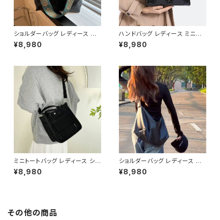
ショルダーバッグ レディース 大
ハンドバッグ レディース ミニバ
容量バッグ ワイドストラップバッ
ッグ ショルダーバッグ レトロバッ
¥8,980
¥8,980
グ カジュアルバッグ 韓国風バッ
グ 韓国風バッグ コンパクトバッ
グ トートバッグ おしゃれバッグ
グ おしゃれバッグ ブラック レッ
ブラック ブラウン グリーン ベー
ド ブルー シルバー ダークブラウ
ジュ K-B0306
ン ホワイト K-B0305
ミニトートバッグ レディース ショ
ショルダーバッグ レディース 大
ルダーバッグ キャンバスバッグ 2
容量バッグ ワンショルダーバッグ
¥8,980
¥8,980
WAYバッグ カジュアルバッグ 韓
カジュアルバッグ 肩掛けバッグ
国風バッグ 小さめバッグ ブラッ
韓国風バッグ シンプルバッグ お
ク ブラウン ホワイト K-B0304
しゃれバッグ ブラック ブラウン K
-B0303
その他の商品