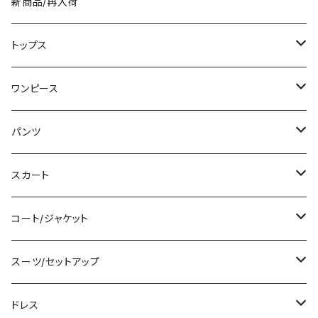
新商品/再入荷
トップス
Tシャツ/カットソー
ワンピース
タンクトップ/キャミソール
ミニ/ショート
パンツ
シャツ/ブラウス
ミディアム/ミモレ
ショート丈
スカート
ベアトップ/チューブトップ
ロング/マキシ
クロップド丈
ミニ/ショート
コート/ジャケット
カーディガン/ボレロ
袖付き
ロング丈
ミディアム/ミモレ
コート
スーツ/セットアップ
ニット/セーター
ノースリーブ
デニム
ロング
ジャケット
パンツスーツ
ドレス