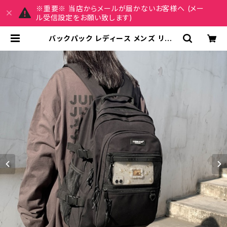
※重要※ 当店からメールが届かないお客様へ (メー
ル受信設定をお願い致します)
バックパック レディース メンズ リュッ
ク 春夏 秋冬 春 夏 秋 冬 黒 白 バッグ
リュックサック 無地 メッシュ 防水 撥
水 鞄 シンプル たっぷり かばん 部活
合宿 旅行 通学 大容量 バッグパック
学校バッグ 大きめ ブラック アイボリ
ー バッグ 大学生 リュック 高校生 中
学生 ユニセックス 男性 女性 男の子
女の子 A4 オフィス カレッジコーデ
カジュアル デイリー お出かけ K-B01
72 | MY CHARM マイチャーム ワ
ンピース スカート レディースファッシ
ョン 通販