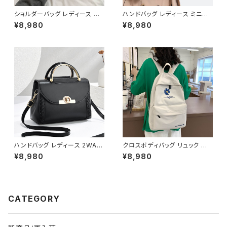
ショルダーバッグ レディース ミ
ハンドバッグ レディース ミニバ
ニバッグ ハンドバッグ 2WAYバ
ッグ ショルダーバッグ レトロバッ
¥8,980
¥8,980
ッグ コンパクトバッグ カジュア
グ 韓国風バッグ コンパクトバッ
ルバッグ 韓国風バッグ 小さめバ
グ おしゃれバッグ ブラック レッ
ッグ おしゃれバッグ ブラック シ
ド ブルー シルバー ダークブラウ
ルバー ピンク ホワイト K-B02
ン ホワイト K-B0305
99
ハンドバッグ レディース 2WAY
クロスボディバッグ リュック バッ
ショルダーバッグ ミニバッグ き
クパック デイパック レディース
¥8,980
¥8,980
れいめ 上品 フラップバッグ ゴー
メンズ 男女兼用 軽量 大容量 通
ルド金具 通勤バッグ フォーマル
学 通勤 旅行 学生バッグ カジュ
カジュアル 小さめバッグ ブラッ
アル 韓国ファッション 花柄 刺繍
ク グレー グリーン ピンク ホワ
ナイロン素材 無地 シンプル 5
イト ワンサイズ K-B0279
色展開 ブラック ブルー グリーン
CATEGORY
ピンク ホワイト ワンサイズ K-B
0262