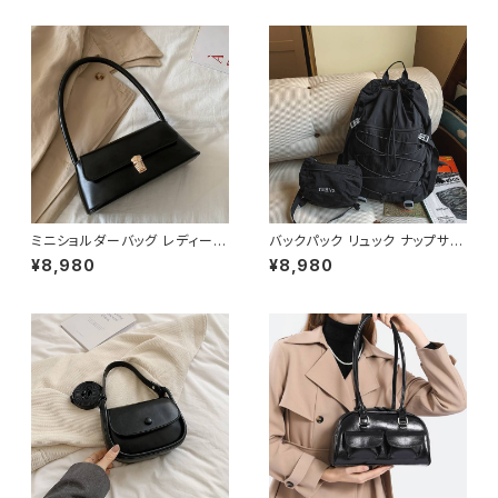
ミニショルダーバッグ レディース
バックパック リュック ナップサッ
ワンハンドルバッグ レトロ ハン
ク 巾着リュック レディース メン
¥8,980
¥8,980
ドバッグ コンパクトバッグ 上品
ズ 男女兼用 軽量 ナイロン 大容
高見え フラップバッグ ブラック
量 カジュアル デイリーバッグ 通
ダークブラウン ブラウン カーキ
学 通勤 旅行 アウトドア 韓国フ
ワンサイズ K-B0276
ァッション 無地 5色展開 ブラッ
ク ブルー オレンジ グリーン ホ
ワイト ワンサイズ K-B0263