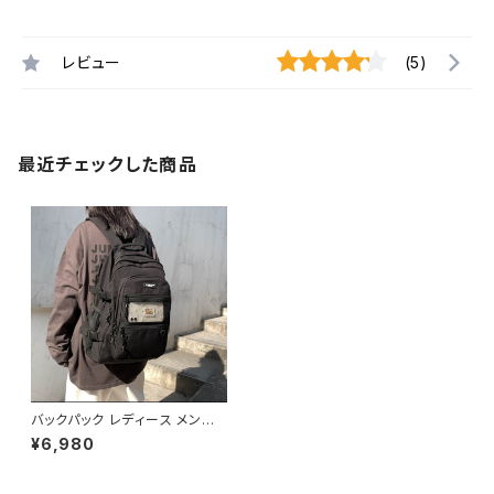
レビュー
(5)
最近チェックした商品
バックパック レディース メンズ
リュック 春夏 秋冬 春 夏 秋 冬
¥6,980
黒 白 バッグ リュックサック 無地
メッシュ 防水 撥水 鞄 シンプル
たっぷり かばん 部活 合宿 旅行